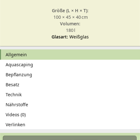
Größe (L × H × T):
100 × 45 × 40 cm
Volumen:
180 l
Glasart:
Weißglas
Allgemein
Aquascaping
Bepflanzung
Besatz
Technik
Nährstoffe
Videos (0)
Verlinken