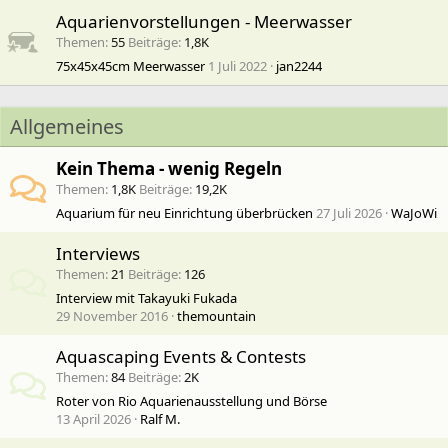
Aquarienvorstellungen - Meerwasser
Themen
55
Beiträge
1,8K
75x45x45cm Meerwasser
1 Juli 2022
jan2244
Allgemeines
Kein Thema - wenig Regeln
Themen
1,8K
Beiträge
19,2K
Aquarium für neu Einrichtung überbrücken
27 Juli 2026
WaJoWi
Interviews
Themen
21
Beiträge
126
Interview mit Takayuki Fukada
29 November 2016
themountain
Aquascaping Events & Contests
Themen
84
Beiträge
2K
Roter von Rio Aquarienausstellung und Börse
13 April 2026
Ralf M.