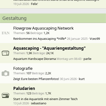
19 Juli 2026
Felix‘
Gestaltung
Flowgrow Aquascaping Network
Themen
56
Beiträge
1,2K
Reinkommen ins Aquascaping *Hilfe*
26 Januar 2025
Vceo99
Aquascaping - "Aquariengestaltung"
Themen
1,9K
Beiträge
24,1K
Aquarium Hardscape Diorama
Montag um 06:43
parlie
Fotografie
Themen
107
Beiträge
2,2K
Zeigt Eure besten Pflanzenfotos!
30 Juni 2026
kurt
Paludarien
Themen
123
Beiträge
1,7K
Start in die Aquaristik mit einem Zimmer Teich
13 Juli 2026
sebastiano