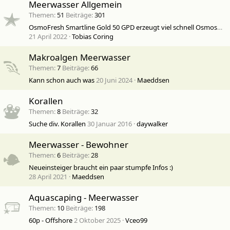
Meerwasser Allgemein
Themen
51
Beiträge
301
OsmoFresh Smartline Gold 50 GPD erzeugt viel schnell Osmosewasser??
21 April 2022
Tobias Coring
Makroalgen Meerwasser
Themen
7
Beiträge
66
Kann schon auch was
20 Juni 2024
Maeddsen
Korallen
Themen
8
Beiträge
32
Suche div. Korallen
30 Januar 2016
daywalker
Meerwasser - Bewohner
Themen
6
Beiträge
28
Neueinsteiger braucht ein paar stumpfe Infos :)
28 April 2021
Maeddsen
Aquascaping - Meerwasser
Themen
10
Beiträge
198
60p - Offshore
2 Oktober 2025
Vceo99