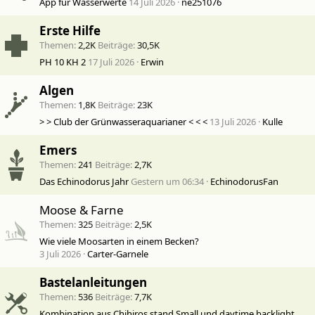
App für Wasserwerte
14 Juli 2026
ne251076
Erste Hilfe
Themen
2,2K
Beiträge
30,5K
PH 10 KH 2
17 Juli 2026
Erwin
Algen
Themen
1,8K
Beiträge
23K
> > Club der Grünwasseraquarianer < < <
13 Juli 2026
Kulle
Emers
Themen
241
Beiträge
2,7K
Das Echinodorus Jahr
Gestern um 06:34
EchinodorusFan
Moose & Farne
Themen
325
Beiträge
2,5K
Wie viele Moosarten in einem Becken?
3 Juli 2026
Carter-Garnele
Bastelanleitungen
Themen
536
Beiträge
7,7K
Kombination aus Chihiros stand Small und daytime backlight