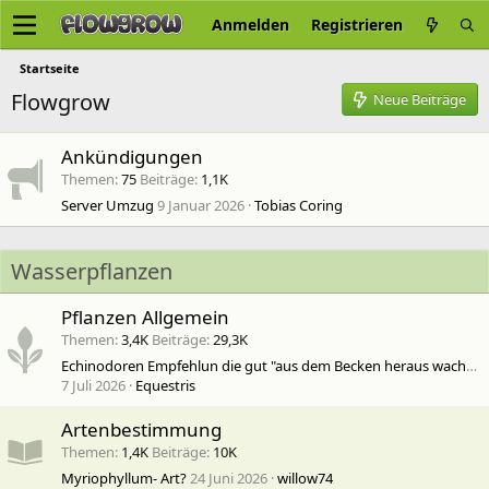
Anmelden
Registrieren
Startseite
Flowgrow
Neue Beiträge
Ankündigungen
Themen
75
Beiträge
1,1K
Server Umzug
9 Januar 2026
Tobias Coring
Wasserpflanzen
Pflanzen Allgemein
Themen
3,4K
Beiträge
29,3K
Echinodoren Empfehlun die gut "aus dem Becken heraus wachsen"
7 Juli 2026
Equestris
Artenbestimmung
Themen
1,4K
Beiträge
10K
Myriophyllum- Art?
24 Juni 2026
willow74