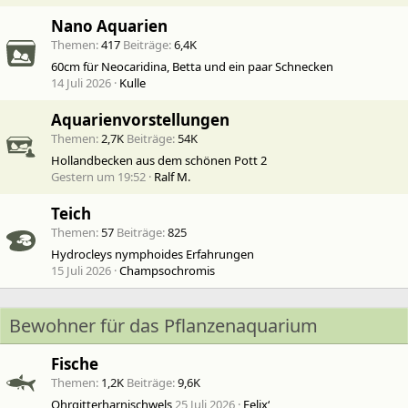
Nano Aquarien
Themen
417
Beiträge
6,4K
60cm für Neocaridina, Betta und ein paar Schnecken
14 Juli 2026
Kulle
Aquarienvorstellungen
Themen
2,7K
Beiträge
54K
Hollandbecken aus dem schönen Pott 2
Gestern um 19:52
Ralf M.
Teich
Themen
57
Beiträge
825
Hydrocleys nymphoides Erfahrungen
15 Juli 2026
Champsochromis
Bewohner für das Pflanzenaquarium
Fische
Themen
1,2K
Beiträge
9,6K
Ohrgitterharnischwels
25 Juli 2026
Felix‘