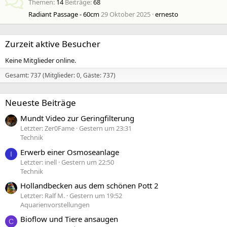
Themen
14
Beiträge
68
Radiant Passage - 60cm
29 Oktober 2025
ernesto
Zurzeit aktive Besucher
Keine Mitglieder online.
Gesamt: 737 (Mitglieder: 0, Gäste: 737)
Neueste Beiträge
Mundt Video zur Geringfilterung
Letzter: Zer0Fame
Gestern um 23:31
Technik
Erwerb einer Osmoseanlage
I
Letzter: inell
Gestern um 22:50
Technik
Hollandbecken aus dem schönen Pott 2
Letzter: Ralf M.
Gestern um 19:52
Aquarienvorstellungen
Bioflow und Tiere ansaugen
C