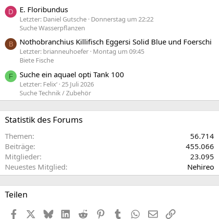
E. Floribundus
D
Letzter: Daniel Gutsche
Donnerstag um 22:22
Suche Wasserpflanzen
Nothobranchius Killifisch Eggersi Solid Blue und Foerschi
B
Letzter: brianneuhoefer
Montag um 09:45
Biete Fische
Suche ein aquael opti Tank 100
F
Letzter: Felix‘
25 Juli 2026
Suche Technik / Zubehör
Statistik des Forums
Themen
56.714
Beiträge
455.066
Mitglieder
23.095
Neuestes Mitglied
Nehireo
Teilen
Facebook
X (Twitter)
Bluesky
LinkedIn
Reddit
Pinterest
Tumblr
WhatsApp
E-Mail
Link