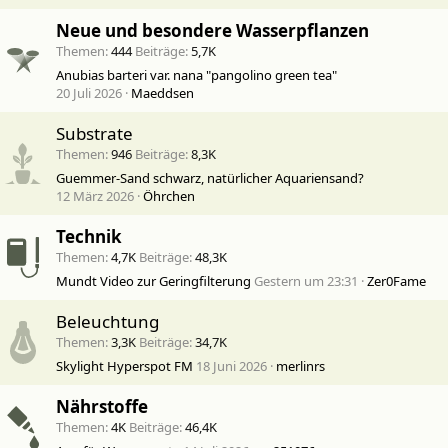
Neue und besondere Wasserpflanzen
Themen
444
Beiträge
5,7K
Anubias barteri var. nana "pangolino green tea"
20 Juli 2026
Maeddsen
Substrate
Themen
946
Beiträge
8,3K
Guemmer-Sand schwarz, natürlicher Aquariensand?
12 März 2026
Öhrchen
Technik
Themen
4,7K
Beiträge
48,3K
Mundt Video zur Geringfilterung
Gestern um 23:31
Zer0Fame
Beleuchtung
Themen
3,3K
Beiträge
34,7K
Skylight Hyperspot FM
18 Juni 2026
merlinrs
Nährstoffe
Themen
4K
Beiträge
46,4K