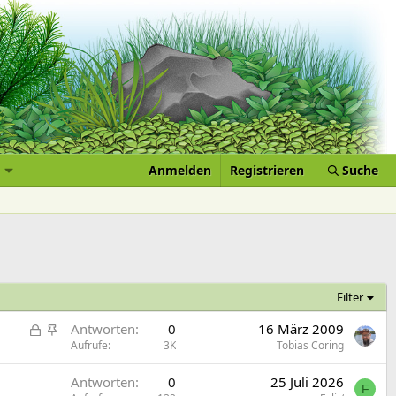
Anmelden
Registrieren
Suche
Filter
G
A
Antworten
0
16 März 2009
e
n
Aufrufe
3K
Tobias Coring
s
g
Antworten
0
25 Juli 2026
p
e
F