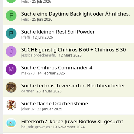
Felix‘
25 Juli 2026
Suche eine Daytime Backlight oder Ähnliches.
F
Felix‘
25 Juni 2026
Suche kleinen Rest Soil Powder
P
Pfeffi
12 Juni 2026
SUCHE günstig Chihiros B 60 + Chihiros B 30
J
jessica.broecker@fn.
12 März 2025
Suche Chihiros Commander 4
M
max273
14 Februar 2025
Suche technisch versierten Blechbearbeiter
g4rtner
26 Januar 2025
Suche flache Drachensteine
jokerjux
23 Januar 2025
Filterkorb / -körbe Juwel Bioflow XL gesucht
bei_mir_growt_es
19 November 2024