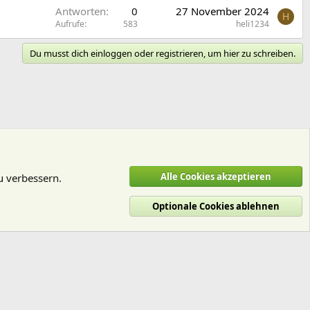
Antworten
0
27 November 2024
H
Aufrufe
583
heli1234
Du musst dich einloggen oder registrieren, um hier zu schreiben.
Alle Cookies akzeptieren
u verbessern.
Optionale Cookies ablehnen
utzungsbedingungen
Datenschutz
Hilfe und Impressum
Start
R
S
S