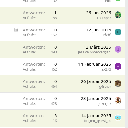
Aufrufe
132
Felix‘
e
p
r
i
Antworten
1
26 Juni 2026
r
n
Aufrufe
186
Thumper
t
n
t
U
Antworten
0
12 Juni 2026
P
m
Aufrufe
167
Pfeffi
f
Antworten
0
12 März 2025
r
J
Aufrufe
490
jessica.broecker@fn.
a
g
Antworten
0
14 Februar 2025
e
M
Aufrufe
462
max273
Antworten
0
26 Januar 2025
Aufrufe
464
g4rtner
Antworten
0
23 Januar 2025
Aufrufe
428
jokerjux
Antworten
5
14 Januar 2025
Aufrufe
1K
bei_mir_growt_es