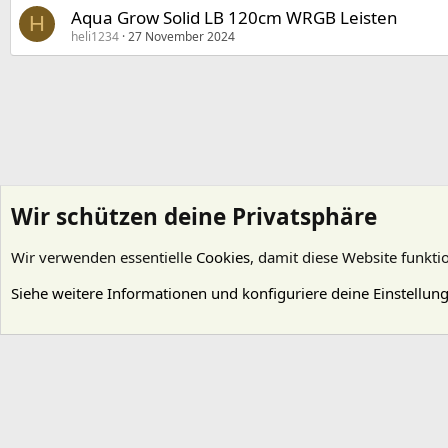
Aqua Grow Solid LB 120cm WRGB Leisten
H
heli1234
27 November 2024
Wir schützen deine Privatsphäre
Wir verwenden essentielle
Cookies
, damit diese Website funkti
Startseite
Foren
Allgemeines
Tauschbörse
Technik / Zubehör
Siehe weitere Informationen und konfiguriere deine Einstellun
Cookies
Deutsch (Du)