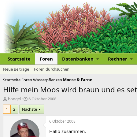
Startseite
Foren
Datenbanken
Rechner
Neue Beiträge
Foren durchsuchen
Startseite
Foren
Wasserpflanzen
Moose & Farne
Hilfe mein Moos wird braun und es setz
E
E
bongel
6 Oktober 2008
r
r
1
2
Nächste
s
s
t
t
e
e
6 Oktober 2008
l
l
Hallo zusammen,
l
l