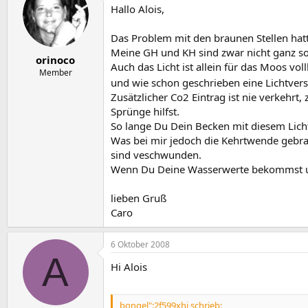
Hallo Alois,
Das Problem mit den braunen Stellen hatt
Meine GH und KH sind zwar nicht ganz so
orinoco
Auch das Licht ist allein für das Moos v
Member
und wie schon geschrieben eine Lichtver
Zusätzlicher Co2 Eintrag ist nie verkehr
Sprünge hilfst.
So lange Du Dein Becken mit diesem Licht
Was bei mir jedoch die Kehrtwende gebra
sind veschwunden.
Wenn Du Deine Wasserwerte bekommst und e
lieben Gruß
Caro
6 Oktober 2008
A
Hi Alois
bongel":2f599xhj schrieb: