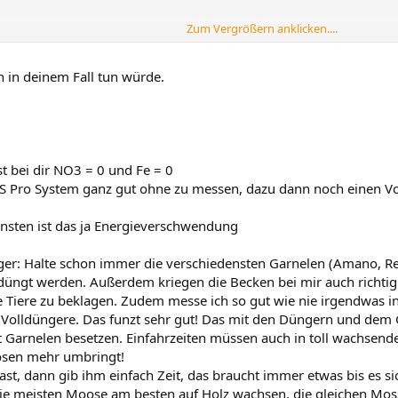
Zum Vergrößern anklicken....
ch in deinem Fall tun würde.
 dafür geiignet ist und garnelentauglich ist?
t bei dir NO3 = 0 und Fe = 0
PS Pro System ganz gut ohne zu messen, dazu dann noch einen Vo
. Reflektoren aufjedenfall, oder?
onsten ist das ja Energieverschwendung
: Halte schon immer die verschiedensten Garnelen (Amano, RedChe
düngt werden. Außerdem kriegen die Becken bei mir auch richtig s
e Tiere zu beklagen. Zudem messe ich so gut wie nie irgendwas in
Volldüngere. Das funzt sehr gut! Das mit den Düngern und dem 
t Garnelen besetzen. Einfahrzeiten müssen auch in toll wachsen
losen mehr umbringt!
st, dann gib ihm einfach Zeit, das braucht immer etwas bis es sic
ie meisten Moose am besten auf Holz wachsen, die gleichen Mos