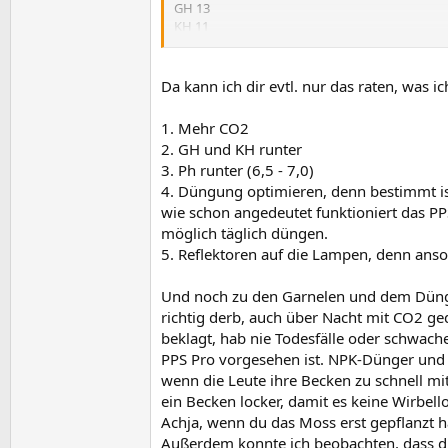
GH 13
KH 11
ph 7,6
CO2 5mg
Da kann ich dir evtl. nur das raten, was i
2x45 Watt T5 Röhren, ohne Reflekoren.
1. Mehr CO2
Kein Dünger.
2. GH und KH runter
3. Ph runter (6,5 - 7,0)
Was soll ich tung? Weiß wer vll nen Dünger, der
4. Düngung optimieren, denn bestimmt is
wie schon angedeutet funktioniert das P
Will evtl. noch blyxas und pogostemon reintun
möglich täglich düngen.
5. Reflektoren auf die Lampen, denn ans
Reicht das licht dann aus?
Und noch zu den Garnelen und dem Dünger
richtig derb, auch über Nacht mit CO2 ge
beklagt, hab nie Todesfälle oder schwach
PPS Pro vorgesehen ist. NPK-Dünger und 
wenn die Leute ihre Becken zu schnell mi
ein Becken locker, damit es keine Wirbel
Achja, wenn du das Moss erst gepflanzt ha
Außerdem konnte ich beobachten, dass d