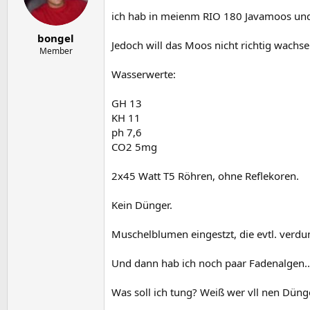
e
t
r
a
ich hab in meienm RIO 180 Javamoos und
m
bongel
Jedoch will das Moos nicht richtig wachse
Member
Wasserwerte:
GH 13
KH 11
ph 7,6
CO2 5mg
2x45 Watt T5 Röhren, ohne Reflekoren.
Kein Dünger.
Muschelblumen eingestzt, die evtl. verdu
Und dann hab ich noch paar Fadenalgen..
Was soll ich tung? Weiß wer vll nen Dünger