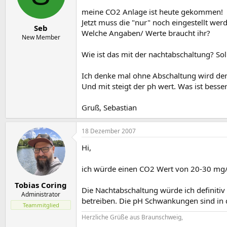
e
t
r
a
meine CO2 Anlage ist heute gekommen!
m
Jetzt muss die "nur" noch eingestellt werd
Seb
Welche Angaben/ Werte braucht ihr?
New Member
Wie ist das mit der nachtabschaltung? Sol
Ich denke mal ohne Abschaltung wird de
Und mit steigt der ph wert. Was ist besser?
Gruß, Sebastian
18 Dezember 2007
Hi,
ich würde einen CO2 Wert von 20-30 mg/l 
Tobias Coring
Die Nachtabschaltung würde ich definitiv
Administrator
betreiben. Die pH Schwankungen sind in 
Teammitglied
Herzliche Grüße aus Braunschweig,