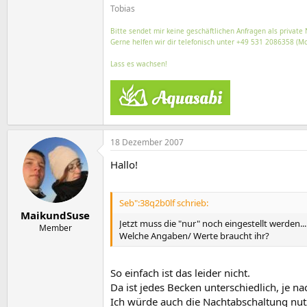
Tobias
Bitte sendet mir keine geschäftlichen Anfragen als private 
Gerne helfen wir dir telefonisch unter +49 531 2086358 (Mo
Lass es wachsen!
18 Dezember 2007
Hallo!
Seb":38q2b0lf schrieb:
MaikundSuse
Jetzt muss die "nur" noch eingestellt werden...
Member
Welche Angaben/ Werte braucht ihr?
So einfach ist das leider nicht.
Da ist jedes Becken unterschiedlich, je 
Ich würde auch die Nachtabschaltung nut