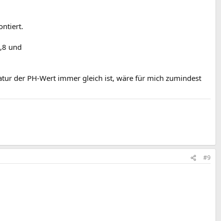
ntiert.
6,8 und
atur der PH-Wert immer gleich ist, wäre für mich zumindest
#9