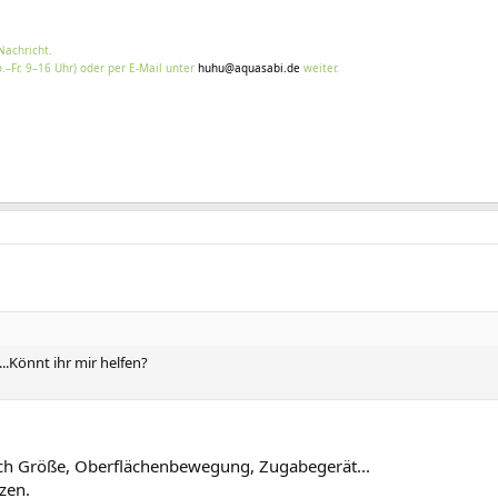
Nachricht.
.–Fr. 9–16 Uhr) oder per E-Mail unter
huhu@aquasabi.de
weiter.
...Könnt ihr mir helfen?
nach Größe, Oberflächenbewegung, Zugabegerät...
zen.