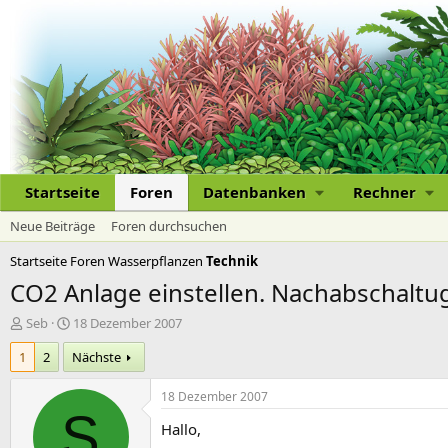
Startseite
Foren
Datenbanken
Rechner
Neue Beiträge
Foren durchsuchen
Startseite
Foren
Wasserpflanzen
Technik
CO2 Anlage einstellen. Nachabschaltug
E
E
Seb
18 Dezember 2007
r
r
1
2
Nächste
s
s
t
t
e
e
18 Dezember 2007
l
l
S
Hallo,
l
l