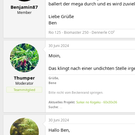
e
t
o
ballert der mega durch und es wird zuvie
r
a
r
Benjamin87
m
t
Member
Liebe Grüße
e
Ben
Rio 125 - Biomaster 250 - Dennerle CO²
30 Juni 2024
Moin,
Das klingt nach einer undichten Stelle i
Thumper
Grüße,
Moderator
Bene
Teammitglied
Bitte nicht vom Beckenrand springen.
Aktuelles Projekt:
Suikai no Kogaku - 60x30x36
Suche:
...
30 Juni 2024
Hallo Ben,