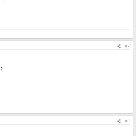
#2
n?
#3