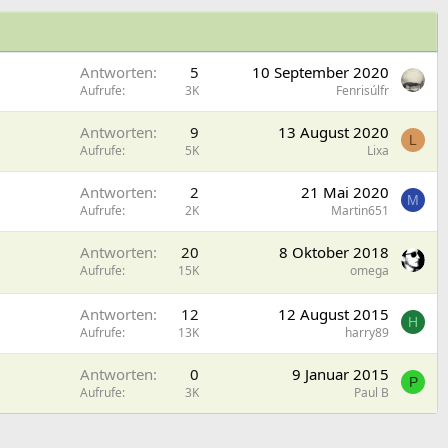
Antworten
5
10 September 2020
Aufrufe
3K
Fenrisúlfr
Antworten
9
13 August 2020
L
Aufrufe
5K
Lixa
Antworten
2
21 Mai 2020
M
Aufrufe
2K
Martin651
Antworten
20
8 Oktober 2018
Aufrufe
15K
omega
Antworten
12
12 August 2015
H
Aufrufe
13K
harry89
Antworten
0
9 Januar 2015
P
Aufrufe
3K
Paul B