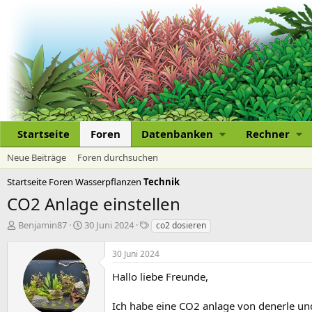
Startseite
Foren
Datenbanken
Rechner
Neue Beiträge
Foren durchsuchen
Startseite
Foren
Wasserpflanzen
Technik
CO2 Anlage einstellen
E
E
S
Benjamin87
30 Juni 2024
co2 dosieren
r
r
c
s
s
h
30 Juni 2024
t
t
l
e
e
a
Hallo liebe Freunde,
l
l
g
l
l
w
Ich habe eine CO2 anlage von denerle un