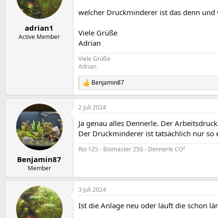
welcher Druckminderer ist das denn und wi
adrian1
Viele Grüße
Active Member
Adrian
Viele Grüße
Adrian
Benjamin87
R
e
a
2 Juli 2024
k
t
Ja genau alles Dennerle. Der Arbeitsdruck 
i
o
Der Druckminderer ist tatsächlich nur so 
n
e
Rio 125 - Biomaster 250 - Dennerle CO²
n
Benjamin87
:
Member
3 Juli 2024
Ist die Anlage neu oder läuft die schon lä