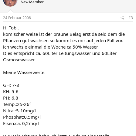
New Member
24 Februar 2008
#3
Hi Tobi,
komischer weise ist der braune Belag erst da seid dem die
Pflanzen gut wachsen so kommt es mir auf jeden Fall vor.
ich wechsle einmal die Woche ca.50% Wasser.
Dies entspricht ca. 60Liter Leitungswasser und 60Liter
Osmosewasser.
Meine Wasserwerte:
GH: 7-8
KH: 5-6
PH: 6,8
Temp.:25-26°
Nitrat:5-10mg/l
Phosphat:0,5mg/l
Eisen:ca. 0,2mg/l
Die Beleuchtung habe ich jetzt wie folgt eingestellt.