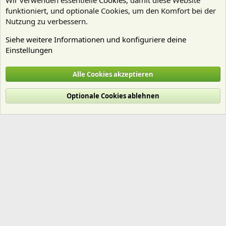
Wir verwenden essentielle
Cookies
, damit diese Website
funktioniert, und optionale Cookies, um den Komfort bei der
Nutzung zu verbessern.
Siehe weitere Informationen und konfiguriere deine
Einstellungen
Algen
Alle Cookies akzeptieren
Cookies
Deutsch (Du)
Optionale Cookies ablehnen
Nutzungsbedingungen
Datenschutz
Hilfe und Impressum
Start
R
S
S