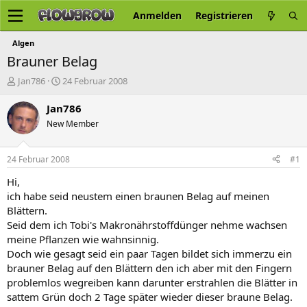
Anmelden
Registrieren
Algen
Brauner Belag
E
E
Jan786
24 Februar 2008
r
r
s
s
Jan786
t
t
New Member
e
e
l
l
l
l
24 Februar 2008
#1
e
t
r
a
Hi,
m
ich habe seid neustem einen braunen Belag auf meinen
Blättern.
Seid dem ich Tobi's Makronährstoffdünger nehme wachsen
meine Pflanzen wie wahnsinnig.
Doch wie gesagt seid ein paar Tagen bildet sich immerzu ein
brauner Belag auf den Blättern den ich aber mit den Fingern
problemlos wegreiben kann darunter erstrahlen die Blätter in
sattem Grün doch 2 Tage später wieder dieser braune Belag.