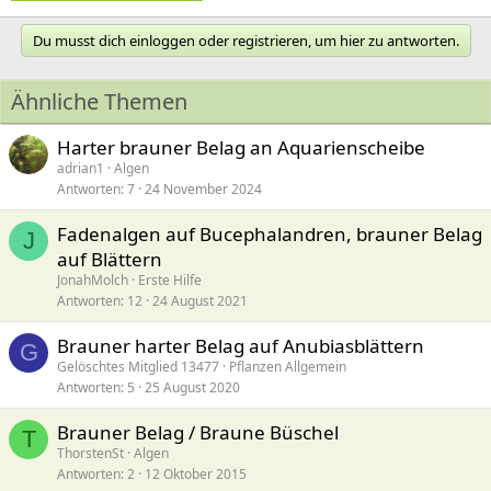
Du musst dich einloggen oder registrieren, um hier zu antworten.
Ähnliche Themen
Harter brauner Belag an Aquarienscheibe
adrian1
Algen
Antworten
7
24 November 2024
Fadenalgen auf Bucephalandren, brauner Belag
J
auf Blättern
JonahMolch
Erste Hilfe
Antworten
12
24 August 2021
Brauner harter Belag auf Anubiasblättern
G
Gelöschtes Mitglied 13477
Pflanzen Allgemein
Antworten
5
25 August 2020
Brauner Belag / Braune Büschel
T
ThorstenSt
Algen
Antworten
2
12 Oktober 2015