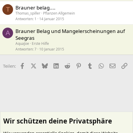
Brauner belag....
T
Thomas_spiller
Pflanzen Allgemein
Antworten
1
14 Januar 2015
Brauner Belag und Mangelerscheinungen auf
A
Seegras
AquaJoe
Erste Hilfe
Antworten
7
10 Januar 2015
Facebook
X (Twitter)
Bluesky
LinkedIn
Reddit
Pinterest
Tumblr
WhatsApp
E-Mail
Li
Teilen:
Wir schützen deine Privatsphäre