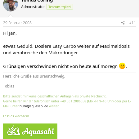
Administrator
Teammitglied
29 Februar 2008
#11
Hi Jan,
etwas Geduld. Dosiere Easy Carbo weiter auf Maximaldosis
und verabreiche den Makrodünger.
Grünalgen verschwinden nicht von heute auf moregn
.
Herzliche Grüße aus Braunschweig,
Tobias
Bitte sendet mir keine geschäftlichen Anfragen als private Nachricht.
Gerne helfen wir dir telefonisch unter +49 531 2086358 (Mo.–Fr. 9–16 Uhr) oder per E-
Mail unter
huhu@aquasabi.de
weiter.
Lass es wachsen!