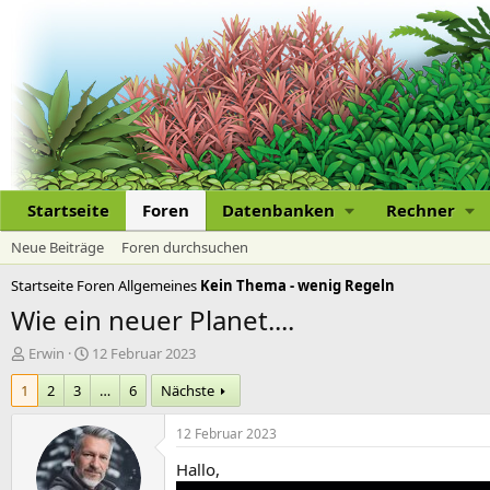
Startseite
Foren
Datenbanken
Rechner
Neue Beiträge
Foren durchsuchen
Startseite
Foren
Allgemeines
Kein Thema - wenig Regeln
Wie ein neuer Planet....
E
E
Erwin
12 Februar 2023
r
r
1
2
3
…
6
Nächste
s
s
t
t
e
e
12 Februar 2023
l
l
Hallo,
l
l