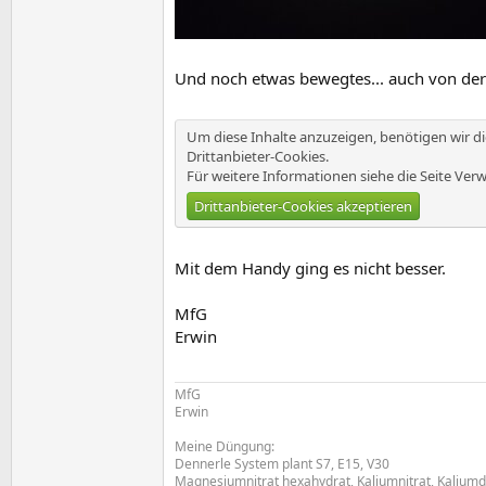
Und noch etwas bewegtes... auch von der
Um diese Inhalte anzuzeigen, benötigen wir 
Drittanbieter-Cookies.
Für weitere Informationen siehe die Seite
Verw
Drittanbieter-Cookies akzeptieren
Mit dem Handy ging es nicht besser.
MfG
Erwin
MfG
Erwin
Meine Düngung:
Dennerle System plant S7, E15, V30
Magnesiumnitrat hexahydrat, Kaliumnitrat, Kalium