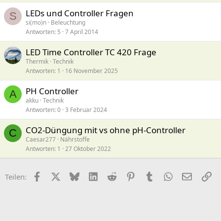
LEDs und Controller Fragen
S
si(mo)n
Beleuchtung
Antworten
5
7 April 2014
LED Time Controller TC 420 Frage
Thermik
Technik
Antworten
1
16 November 2025
PH Controller
A
akku
Technik
Antworten
0
3 Februar 2024
CO2-Düngung mit vs ohne pH-Controller
C
Caesar277
Nährstoffe
Antworten
1
27 Oktober 2022
Facebook
X (Twitter)
Bluesky
LinkedIn
Reddit
Pinterest
Tumblr
WhatsApp
E-Mail
Li
Teilen: