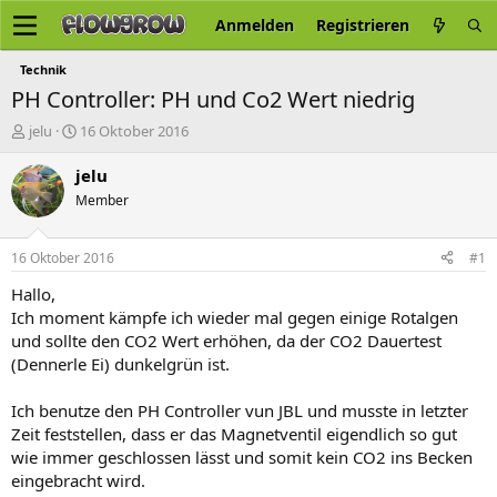
Anmelden
Registrieren
Technik
PH Controller: PH und Co2 Wert niedrig
E
E
jelu
16 Oktober 2016
r
r
s
s
jelu
t
t
Member
e
e
l
l
l
l
16 Oktober 2016
#1
e
t
r
a
Hallo,
m
Ich moment kämpfe ich wieder mal gegen einige Rotalgen
und sollte den CO2 Wert erhöhen, da der CO2 Dauertest
(Dennerle Ei) dunkelgrün ist.
Ich benutze den PH Controller vun JBL und musste in letzter
Zeit feststellen, dass er das Magnetventil eigendlich so gut
wie immer geschlossen lässt und somit kein CO2 ins Becken
eingebracht wird.