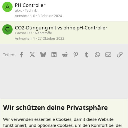
PH Controller
A
akku
Technik
Antworten
0
3 Februar 2024
CO2-Düngung mit vs ohne pH-Controller
C
Caesar277
Nährstoffe
Antworten
1
27 Oktober 2022
Facebook
X (Twitter)
Bluesky
LinkedIn
Reddit
Pinterest
Tumblr
WhatsApp
E-Mail
Li
Teilen:
Wir schützen deine Privatsphäre
Wir verwenden essentielle
Cookies
, damit diese Website
funktioniert, und optionale Cookies, um den Komfort bei der