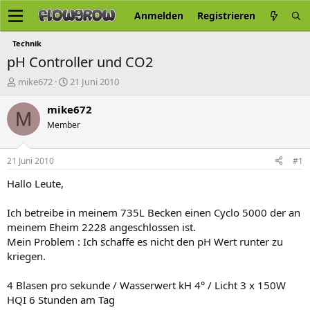
Anmelden
Registrieren
Technik
pH Controller und CO2
E
E
mike672
21 Juni 2010
r
r
s
s
mike672
M
t
t
Member
e
e
l
l
l
l
21 Juni 2010
#1
e
t
r
a
Hallo Leute,
m
Ich betreibe in meinem 735L Becken einen Cyclo 5000 der an
meinem Eheim 2228 angeschlossen ist.
Mein Problem : Ich schaffe es nicht den pH Wert runter zu
kriegen.
4 Blasen pro sekunde / Wasserwert kH 4° / Licht 3 x 150W
HQI 6 Stunden am Tag