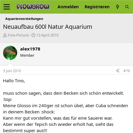
Anmelden
Registrieren
Aquarienvorstellungen
Neuaufbau 600l Natur Aquarium
E
E
Fine-Picture
13 April 2010
r
r
s
s
alex1978
t
t
Member
e
e
l
l
l
l
3 Juni 2010
#76
e
t
r
a
Hallo Tino,
m
muss schon sagen, dass dein Becken sich schön entwickelt.
:top:
Meine Glosso im 240ger ist schon übel, aber Cuba schneiden
in deinem Becken :shock:
Kann mir gut vorstellen, was das für eine Sauerei war.
Aber wenn der Tepich sich wieder erholt hat, sieht das
bestimmt super aus!!!