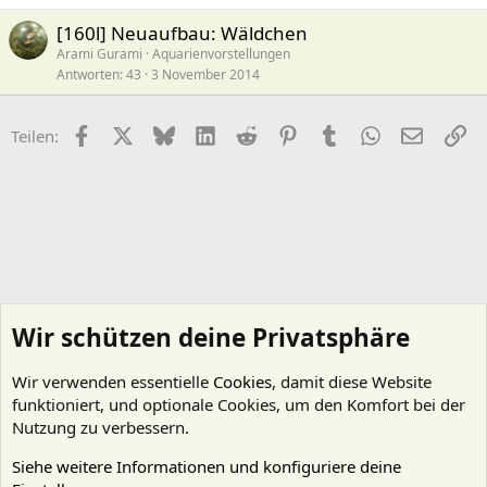
[160l] Neuaufbau: Wäldchen
Arami Gurami
Aquarienvorstellungen
Antworten
43
3 November 2014
Facebook
X (Twitter)
Bluesky
LinkedIn
Reddit
Pinterest
Tumblr
WhatsApp
E-Mail
Li
Teilen:
Wir schützen deine Privatsphäre
Wir verwenden essentielle
Cookies
, damit diese Website
funktioniert, und optionale Cookies, um den Komfort bei der
Nutzung zu verbessern.
Siehe weitere Informationen und konfiguriere deine