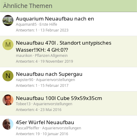
Ähnliche Themen
e
n
:
Auquarium Neuaufbau nach en
Aquaman85
Erste Hilfe
Antworten
1
13 Februar 2023
Neuaufbau 470l . Standort untypisches
M
Wasser!!KH: 4 GH:0??
maurikon
Pflanzen Allgemein
Antworten
4
19 November 2019
Neuaufbau nach Supergau
N
napster90
Aquarienvorstellungen
Antworten
1
15 Februar 2017
Neuaufbau 100l Cube 59x59x35cm
Tobee13
Aquarienvorstellungen
Antworten
4
23 Mai 2016
45er Würfel Neuaufbau
PascalPfeiffer
Aquarienvorstellungen
Antworten
19
10 Januar 2016