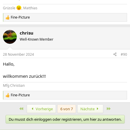
Grüssle
, Matthias
Fine-Picture
R
e
a
chrisu
k
t
Well-Known Member
i
o
n
28 November 2024
#90
e
n
Hallo,
:
willkommen zurück!!!
Mfg Christian
Fine-Picture
R
e
a
Erste
Letzte
Vorherige
6 von 7
Nächste
k
t
Du musst dich einloggen oder registrieren, um hier zu antworten.
i
o
n