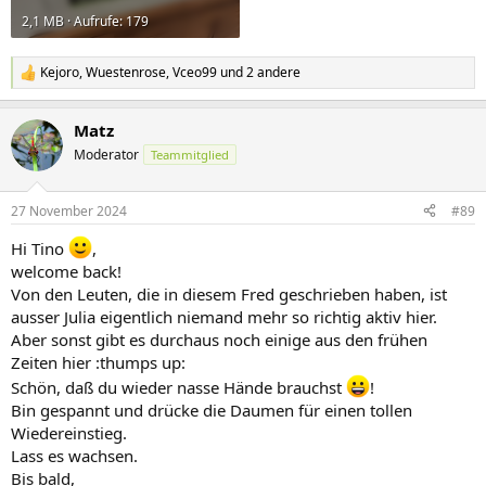
2,1 MB · Aufrufe: 179
Kejoro
,
Wuestenrose
,
Vceo99
und 2 andere
R
e
a
Matz
k
t
Moderator
Teammitglied
i
o
n
27 November 2024
#89
e
n
Hi Tino
,
:
welcome back!
Von den Leuten, die in diesem Fred geschrieben haben, ist
ausser Julia eigentlich niemand mehr so richtig aktiv hier.
Aber sonst gibt es durchaus noch einige aus den frühen
Zeiten hier :thumps up:
Schön, daß du wieder nasse Hände brauchst
!
Bin gespannt und drücke die Daumen für einen tollen
Wiedereinstieg.
Lass es wachsen.
Bis bald,