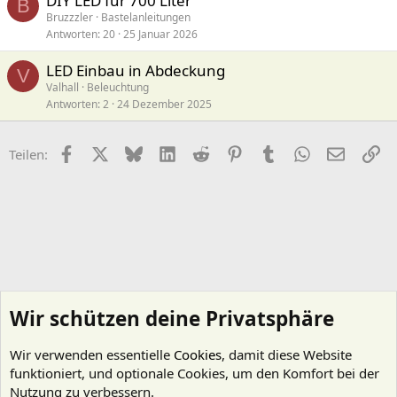
DIY LED für 700 Liter
B
Bruzzzler
Bastelanleitungen
Antworten
20
25 Januar 2026
LED Einbau in Abdeckung
V
Valhall
Beleuchtung
Antworten
2
24 Dezember 2025
Facebook
X (Twitter)
Bluesky
LinkedIn
Reddit
Pinterest
Tumblr
WhatsApp
E-Mail
Li
Teilen:
Wir schützen deine Privatsphäre
Wir verwenden essentielle
Cookies
, damit diese Website
funktioniert, und optionale Cookies, um den Komfort bei der
Nutzung zu verbessern.