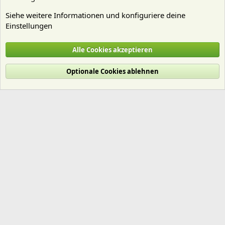
Siehe weitere Informationen und konfiguriere deine
Einstellungen
Beleuchtung
Alle Cookies akzeptieren
Cookies
Deutsch (Du)
Optionale Cookies ablehnen
Nutzungsbedingungen
Datenschutz
Hilfe und Impressum
Start
R
S
S