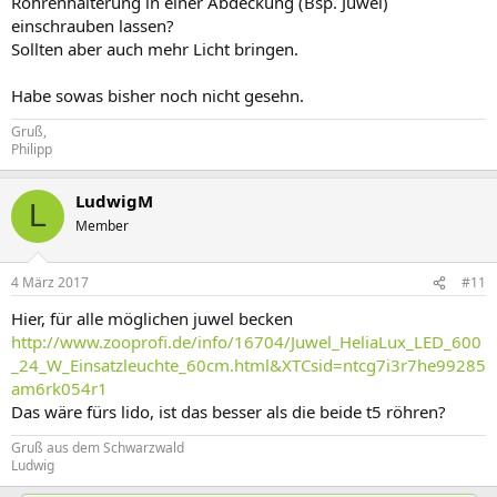
Röhrenhalterung in einer Abdeckung (Bsp. Juwel)
einschrauben lassen?
Sollten aber auch mehr Licht bringen.
Habe sowas bisher noch nicht gesehn.
Gruß,
Philipp
LudwigM
L
Member
4 März 2017
#11
Hier, für alle möglichen juwel becken
http://www.zooprofi.de/info/16704/Juwel_HeliaLux_LED_600
_24_W_Einsatzleuchte_60cm.html&XTCsid=ntcg7i3r7he99285
am6rk054r1
Das wäre fürs lido, ist das besser als die beide t5 röhren?
Gruß aus dem Schwarzwald
Ludwig