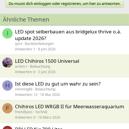
Du musst dich einloggen oder registrieren, um hier zu antworten.
Ähnliche Themen
LED spot selberbauen aus bridgelux thrive o.ä.
I
update 2026?
ijaro
Bastelanleitungen
Antworten
1
8 Juni 2026
LED Chihiros 1500 Universal
achim-r
Beleuchtung
Antworten
6
2 Juni 2026
Ist diese LED zu gut um wahr zu sein?
H
Henning86
Beleuchtung
Antworten
12
18 Mai 2026
Chihiros LED WRGB II für Meerwasseraquarium
F
friendlyass
Technik
Antworten
0
16 März 2026