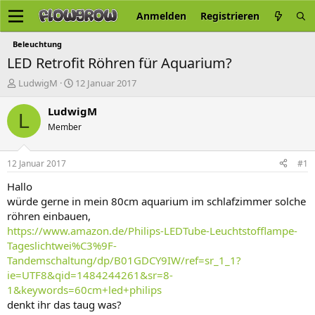
Anmelden
Registrieren
Beleuchtung
LED Retrofit Röhren für Aquarium?
E
E
LudwigM
12 Januar 2017
r
r
s
s
LudwigM
L
t
t
Member
e
e
l
l
l
l
12 Januar 2017
#1
e
t
r
a
Hallo
m
würde gerne in mein 80cm aquarium im schlafzimmer solche
röhren einbauen,
https://www.amazon.de/Philips-LEDTube-Leuchtstofflampe-
Tageslichtwei%C3%9F-
Tandemschaltung/dp/B01GDCY9IW/ref=sr_1_1?
ie=UTF8&qid=1484244261&sr=8-
1&keywords=60cm+led+philips
denkt ihr das taug was?