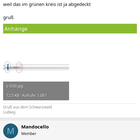
weil das im grünen kreis ist ja abgedeckt
gruß
Anhänge
s-l500.jpg
12,5 KB · Aufrufe: 1.067
Gruß aus dem Schwarzwald
Ludwig
Mandocello
M
Member