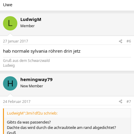
Uwe
LudwigM
L
Member
27 Januar 2017
#6
hab normale sylvania röhren drin jetz
Gruß aus dem Schwarzwald
Ludwig
hemingway79
H
New Member
24 Februar 2017
#7
LudwigM":3mi1df2u schrieb:
Gibts da was passendes?
Dachte das wird durch die achraubteile am rand abgedichtet?
Gruß