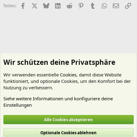
Facebook
X (Twitter)
Bluesky
LinkedIn
Reddit
Pinterest
Tumblr
WhatsApp
E-Mail
Li
Teilen:
Wir schützen deine Privatsphäre
Wir verwenden essentielle
Cookies
, damit diese Website
funktioniert, und optionale Cookies, um den Komfort bei der
Nutzung zu verbessern.
Siehe weitere Informationen und konfiguriere deine
Einstellungen
Pflanzen Allgemein
Alle Cookies akzeptieren
Cookies
Deutsch (Du)
Optionale Cookies ablehnen
Nutzungsbedingungen
Datenschutz
Hilfe und Impressum
Start