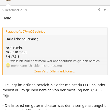
9 Dezember 2009
#3
Hallo
Flagetho":d07yre26 schrieb:
Hallo liebe Aquarianer,
NO2 : 0ml/L
NO3 : 10 mg /L
PH : 7,5-8
FE : weiß ich leider net mehr war aber deutlich im grünen bereich
mehr kann ich leider nicht messen)
Zum Vergrößern anklicken....
ps: Meine Fische : Guppys;Mollys;Red Cherry Garnelen
;Amanogarnelen;Antennenwelse
- Fe liegt im grünen bereich ??? oder meinst du CO2 ??? oder
meinst du im grünen bereich von der messung her 0,1-0,5
mg/l
- Die linse ist ein guter indikator was den eisen gehalt angeht,