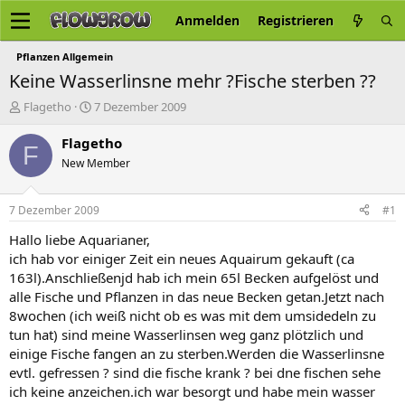
Anmelden
Registrieren
Pflanzen Allgemein
Keine Wasserlinsne mehr ?Fische sterben ??
E
E
Flagetho
7 Dezember 2009
r
r
s
s
Flagetho
F
t
t
New Member
e
e
l
l
l
l
7 Dezember 2009
#1
e
t
r
a
Hallo liebe Aquarianer,
m
ich hab vor einiger Zeit ein neues Aquairum gekauft (ca
163l).Anschließenjd hab ich mein 65l Becken aufgelöst und
alle Fische und Pflanzen in das neue Becken getan.Jetzt nach
8wochen (ich weiß nicht ob es was mit dem umsidedeln zu
tun hat) sind meine Wasserlinsen weg ganz plötzlich und
einige Fische fangen an zu sterben.Werden die Wasserlinsne
evtl. gefressen ? sind die fische krank ? bei dne fischen sehe
ich keine anzeichen.ich war besorgt und habe mein wasser