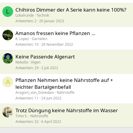
Chihiros Dimmer der A Serie kann keine 100%?
L
Lokalrunde
Technik
Antworten
2
20 Januar 2023
Amanos fressen keine Pflanzen …
K. Lopez
Garnelen
Antworten
10
28 November 2022
Keine Passende Algenart
Neko0o
Algen
Antworten
29
2 Juli 2022
Pflanzen Nehmen keine Nährstoffe auf +
A
leichter Bartalgenbefall
Aragorn_von_Dúnedain
Nährstoffe
Antworten
11
24 Juni 2022
Trotz Düngung keine Nährstoffe im Wasser
Timo S.
Nährstoffe
Antworten
32
6 April 2022