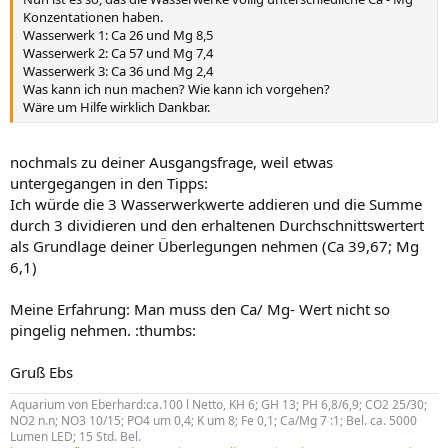
Konzentationen haben.
Wasserwerk 1: Ca 26 und Mg 8,5
Wasserwerk 2: Ca 57 und Mg 7,4
Wasserwerk 3: Ca 36 und Mg 2,4
Was kann ich nun machen? Wie kann ich vorgehen?
Wäre um Hilfe wirklich Dankbar.
nochmals zu deiner Ausgangsfrage, weil etwas
untergegangen in den Tipps:
Ich würde die 3 Wasserwerkwerte addieren und die Summe
durch 3 dividieren und den erhaltenen Durchschnittswertert
als Grundlage deiner Überlegungen nehmen (Ca 39,67; Mg
6,1)
Meine Erfahrung: Man muss den Ca/ Mg- Wert nicht so
pingelig nehmen. :thumbs:
Gruß Ebs
Aquarium von Eberhard:ca.100 l Netto, KH 6; GH 13; PH 6,8/6,9; CO2 25/30;
NO2 n.n; NO3 10/15; PO4 um 0,4; K um 8; Fe 0,1; Ca/Mg 7 :1; Bel. ca. 5000
Lumen LED; 15 Std. Bel.