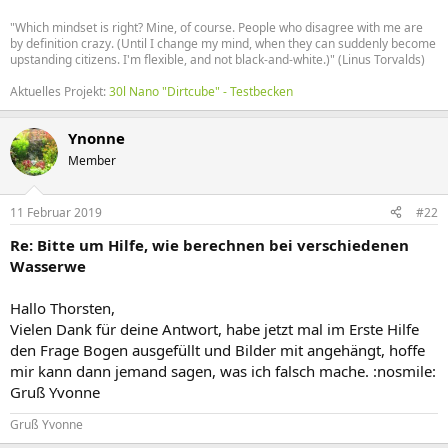
"Which mindset is right? Mine, of course. People who disagree with me are
by definition crazy. (Until I change my mind, when they can suddenly become
upstanding citizens. I'm flexible, and not black-and-white.)" (Linus Torvalds)
Aktuelles Projekt:
30l Nano "Dirtcube" - Testbecken
Ynonne
Member
11 Februar 2019
#22
Re: Bitte um Hilfe, wie berechnen bei verschiedenen
Wasserwe
Hallo Thorsten,
Vielen Dank für deine Antwort, habe jetzt mal im Erste Hilfe
den Frage Bogen ausgefüllt und Bilder mit angehängt, hoffe
mir kann dann jemand sagen, was ich falsch mache. :nosmile:
Gruß Yvonne
Gruß Yvonne