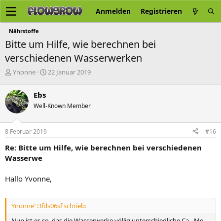
Anmelden
Registrieren
Nährstoffe
Bitte um Hilfe, wie berechnen bei
verschiedenen Wasserwerken
E
E
Ynonne
22 Januar 2019
r
r
s
s
Ebs
t
t
Well-Known Member
e
e
l
l
l
l
8 Februar 2019
#16
e
t
r
a
Re: Bitte um Hilfe, wie berechnen bei verschiedenen
m
Wasserwe
Hallo Yvonne,
Ynonne":3fds06sf schrieb:
Nun ist es so, das die Wasserwerke völlig unterschiedliche Ca - Mg