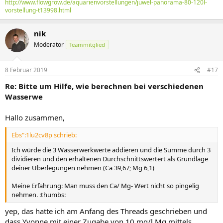
http://www.flowgrow.de/aquarienvorstellungen/juwel-panorama-80-120l-
vorstellung-t13998.html
nik
Moderator
Teammitglied
8 Februar 2019
#17
Re: Bitte um Hilfe, wie berechnen bei verschiedenen
Wasserwe
Hallo zusammen,
Ebs":1lu2cv8p schrieb:
Ich würde die 3 Wasserwerkwerte addieren und die Summe durch 3
dividieren und den erhaltenen Durchschnittswertert als Grundlage
deiner Überlegungen nehmen (Ca 39,67; Mg 6,1)
Meine Erfahrung: Man muss den Ca/ Mg- Wert nicht so pingelig
nehmen. :thumbs:
yep, das hatte ich am Anfang des Threads geschrieben und
dass Yvonne mit einer Zugabe von 10 mg/l Mg mittels