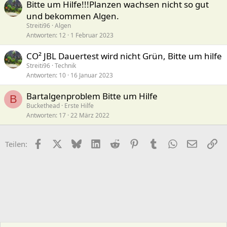
Bitte um Hilfe!!!Planzen wachsen nicht so gut
und bekommen Algen.
Streiti96
Algen
Antworten
12
1 Februar 2023
CO² JBL Dauertest wird nicht Grün, Bitte um hilfe
Streiti96
Technik
Antworten
10
16 Januar 2023
Bartalgenproblem Bitte um Hilfe
B
Buckethead
Erste Hilfe
Antworten
17
22 März 2022
Facebook
X (Twitter)
Bluesky
LinkedIn
Reddit
Pinterest
Tumblr
WhatsApp
E-Mail
Li
Teilen: