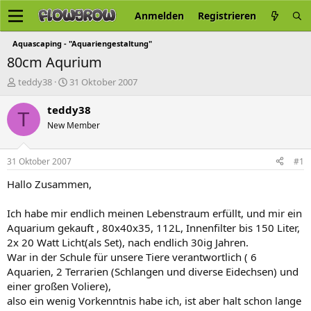
Anmelden
Registrieren
Aquascaping - "Aquariengestaltung"
80cm Aqurium
E
E
teddy38
31 Oktober 2007
r
r
s
s
teddy38
T
t
t
New Member
e
e
l
l
l
l
31 Oktober 2007
#1
e
t
r
a
Hallo Zusammen,
m
Ich habe mir endlich meinen Lebenstraum erfüllt, und mir ein
Aquarium gekauft , 80x40x35, 112L, Innenfilter bis 150 Liter,
2x 20 Watt Licht(als Set), nach endlich 30ig Jahren.
War in der Schule für unsere Tiere verantwortlich ( 6
Aquarien, 2 Terrarien (Schlangen und diverse Eidechsen) und
einer großen Voliere),
also ein wenig Vorkenntnis habe ich, ist aber halt schon lange