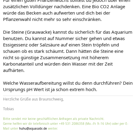
Für einen guten Pflanzenwuchs solltest du jedoch über einen
zusätzlichen Volldünger nachdenken. Eine Bio CO2 Anlage
würde das Becken auch aufwerten und dich bei der
Pflanzenwahl nicht mehr so sehr einschränken.
Die Steine (Grauwacke) kannst du sicherlich für das Aquarium
benutzen. Du kannst auf Nummer sicher gehen und etwas
Essigessenz oder Salzsäure auf einen Stein tröpfeln und
schauen ob es stark schäumt. Dann hätten die Steine eine
nicht so günstige Zusammensetzung mit höherem
Karbonatanteil und würden dein Wasser mit der Zeit
aufhärten.
Welche Wasseraufbereitung willst du denn durchführen? Dein
Ursprungs pH Wert ist ja schon extrem hoch.
Herzliche Grüße aus Braunschweig,
Tobias
Bitte sendet mir keine geschäftlichen Anfragen als private Nachricht.
Gerne helfen wir dir telefonisch unter +49 531 2086358 (Mo.–Fr. 9–16 Uhr) oder per E-
Mail unter
huhu@aquasabi.de
weiter.