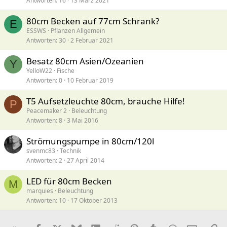
Antworten
16
13 März 2021
80cm Becken auf 77cm Schrank?
E
ESSWS
Pflanzen Allgemein
Antworten
30
2 Februar 2021
Besatz 80cm Asien/Ozeanien
Y
YelloW22
Fische
Antworten
0
10 Februar 2019
T5 Aufsetzleuchte 80cm, brauche Hilfe!
P
Peacemaker 2
Beleuchtung
Antworten
8
3 Mai 2016
Strömungspumpe in 80cm/120l
svenmc83
Technik
Antworten
2
27 April 2014
LED für 80cm Becken
M
marquies
Beleuchtung
Antworten
10
17 Oktober 2013