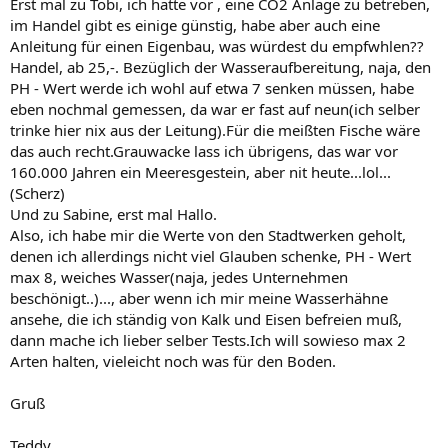
Erst mal zu Tobi, ich hatte vor , eine CO2 Anlage zu betreben,
im Handel gibt es einige günstig, habe aber auch eine
Anleitung für einen Eigenbau, was würdest du empfwhlen??
Handel, ab 25,-. Bezüglich der Wasseraufbereitung, naja, den
PH - Wert werde ich wohl auf etwa 7 senken müssen, habe
eben nochmal gemessen, da war er fast auf neun(ich selber
trinke hier nix aus der Leitung).Für die meißten Fische wäre
das auch recht.Grauwacke lass ich übrigens, das war vor
160.000 Jahren ein Meeresgestein, aber nit heute...lol...
(Scherz)
Und zu Sabine, erst mal Hallo.
Also, ich habe mir die Werte von den Stadtwerken geholt,
denen ich allerdings nicht viel Glauben schenke, PH - Wert
max 8, weiches Wasser(naja, jedes Unternehmen
beschönigt..)..., aber wenn ich mir meine Wasserhähne
ansehe, die ich ständig von Kalk und Eisen befreien muß,
dann mache ich lieber selber Tests.Ich will sowieso max 2
Arten halten, vieleicht noch was für den Boden.
Gruß
Teddy