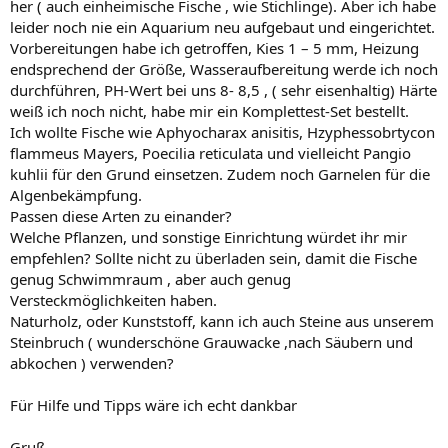
her ( auch einheimische Fische , wie Stichlinge). Aber ich habe
leider noch nie ein Aquarium neu aufgebaut und eingerichtet.
Vorbereitungen habe ich getroffen, Kies 1 – 5 mm, Heizung
endsprechend der Größe, Wasseraufbereitung werde ich noch
durchführen, PH-Wert bei uns 8- 8,5 , ( sehr eisenhaltig) Härte
weiß ich noch nicht, habe mir ein Komplettest-Set bestellt.
Ich wollte Fische wie Aphyocharax anisitis, Hzyphessobrtycon
flammeus Mayers, Poecilia reticulata und vielleicht Pangio
kuhlii für den Grund einsetzen. Zudem noch Garnelen für die
Algenbekämpfung.
Passen diese Arten zu einander?
Welche Pflanzen, und sonstige Einrichtung würdet ihr mir
empfehlen? Sollte nicht zu überladen sein, damit die Fische
genug Schwimmraum , aber auch genug
Versteckmöglichkeiten haben.
Naturholz, oder Kunststoff, kann ich auch Steine aus unserem
Steinbruch ( wunderschöne Grauwacke ,nach Säubern und
abkochen ) verwenden?
Für Hilfe und Tipps wäre ich echt dankbar
Gruß