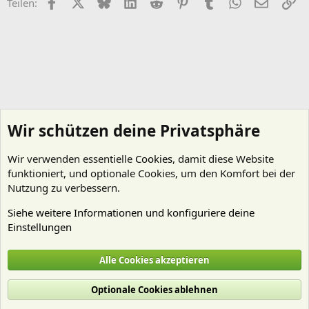
Facebook
X (Twitter)
Bluesky
LinkedIn
Reddit
Pinterest
Tumblr
WhatsApp
E-Mail
Li
Teilen:
Wir schützen deine Privatsphäre
Wir verwenden essentielle
Cookies
, damit diese Website
funktioniert, und optionale Cookies, um den Komfort bei der
Nutzung zu verbessern.
Siehe weitere Informationen und konfiguriere deine
Einstellungen
Aquascaping - "Aquariengestaltung"
Alle Cookies akzeptieren
Cookies
Deutsch (Du)
Optionale Cookies ablehnen
Nutzungsbedingungen
Datenschutz
Hilfe und Impressum
Start
R