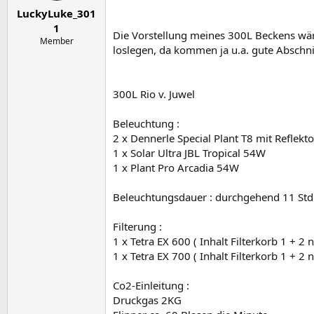
e
t
LuckyLuke_301
r
a
m
1
Die Vorstellung meines 300L Beckens wär
Member
loslegen, da kommen ja u.a. gute Abschnit
300L Rio v. Juwel
Beleuchtung :
2 x Dennerle Special Plant T8 mit Reflekto
1 x Solar Ultra JBL Tropical 54W
1 x Plant Pro Arcadia 54W
Beleuchtungsdauer : durchgehend 11 Std
Filterung :
1 x Tetra EX 600 ( Inhalt Filterkorb 1 + 2
1 x Tetra EX 700 ( Inhalt Filterkorb 1 + 2
Co2-Einleitung :
Druckgas 2KG