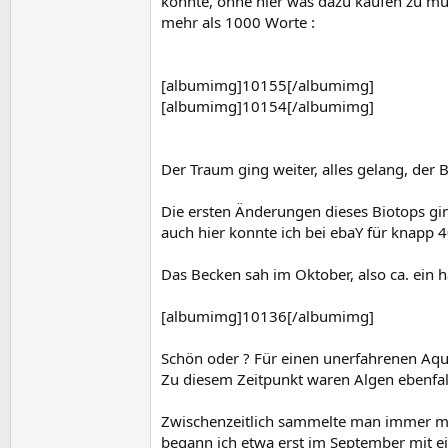
konnte, ohne hier was dazu kaufen zu mü
mehr als 1000 Worte :
[albumimg]10155[/albumimg]
[albumimg]10154[/albumimg]
Der Traum ging weiter, alles gelang, der 
Die ersten Änderungen dieses Biotops gi
auch hier konnte ich bei ebaY für knapp 
Das Becken sah im Oktober, also ca. ein h
[albumimg]10136[/albumimg]
Schön oder ? Für einen unerfahrenen Aqua
Zu diesem Zeitpunkt waren Algen ebenfal
Zwischenzeitlich sammelte man immer meh
begann ich etwa erst im September mit e