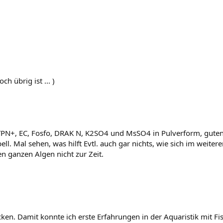
h übrig ist ... )
 TPN+, EC, Fosfo, DRAK N, K2SO4 und MsSO4 in Pulverform, guten 
. Mal sehen, was hilft Evtl. auch gar nichts, wie sich im weitere
 ganzen Algen nicht zur Zeit.
en. Damit konnte ich erste Erfahrungen in der Aquaristik mit F