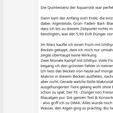
Die Quintessenz der Aquaristik war per
Dann kam der Anfang vom Ende, die einzel
dabei. Algenblüte, Grün- Faden- Bart- Bla
dass ich bis zu diesem Zeitpunkt nichts
benötigten, war der 5,99 EUR Dünger von 
Im März kaufte ich einen Fisch mit Ichthy
Becken gekippt, dass ich mich nur umsah, 
zeigte überhaupt keine Wirkung.
Zwei Monate Kampf mit Ichthyo. Viele Fis
begang ich den grössten Fehler in meiner
Ich liess das Becken von heute auf morg
Makros in diesem Becken ausfielen, nachd
aber nicht. Gerade welche Rolle Makronähr
ausgehungerten Tiere gelang wohl ohne E
schon zu spät. Der FE - Dünger von Fres
Blaualgen pur. Die ganzen Test & Konsort
- also griff ich zu DRAK. Alles wurde noc
Wasser, den Algen ging es prächtig. Bis he