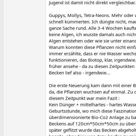
Jugend ist damit nicht direkt vergleichbar.
Guppys, Mollys, Tetra-Neons. Mehr oder w
schnell kümmerten. Ich düngte nicht, ma
ganze Sache rund. Alle 3-4 Wochen kauft
keine Algen, ich wusste damals auch nich
Algen entstehen oder wie sie unter einan
Warum konnten diese Pflanzen nicht einf
immer erzählte, dass er nie Wasser wechs
funktionieren, das Biotop, klar, irgendwie
früher ansehe - da zu diesen Zeitpunkten
Becken lief also - irgendwie...
Die erste Neuerung kam dann mit einer B
da, die Pflanzen wuchsen auf einmal. Zu d
diesem Zeitpunkt war mein Fazit :
Kein Dünger + mittelhartes - hartes Wass
Geburtsstunde, wo mich diese Faszinatio
überdimensionierte Bio-Co2 Anlage zu ba
Beckens auf 120cm*50cm*50cm zu übertrag
später geflitzt wurde das Becken abgeho