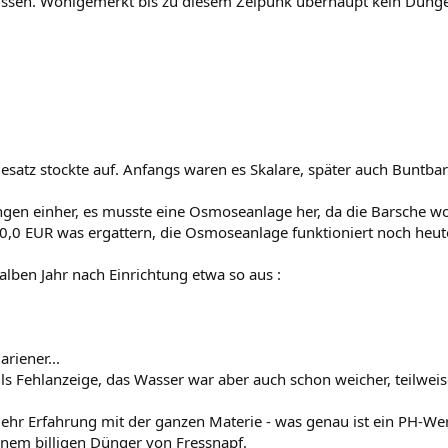
ssen. Wohlgemerkt bis zu diesem Zeipunk überhaupt kein Dünger
Besatz stockte auf. Anfangs waren es Skalare, später auch Buntba
ngen einher, es musste eine Osmoseanlage her, da die Barsche w
40,0 EUR was ergattern, die Osmoseanlage funktioniert noch heut
alben Jahr nach Einrichtung etwa so aus :
riener...
ls Fehlanzeige, das Wasser war aber auch schon weicher, teilwei
r Erfahrung mit der ganzen Materie - was genau ist ein PH-Wert,
inem billigen Dünger von Fressnapf.