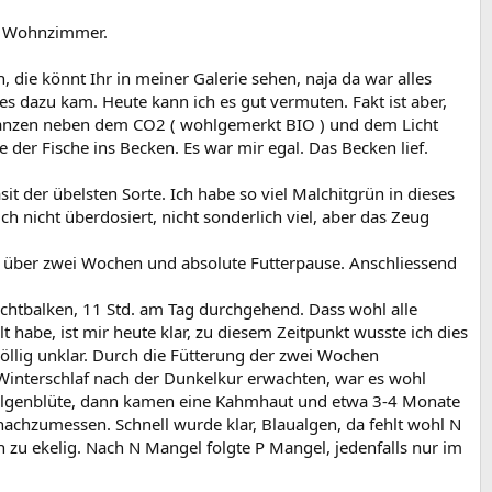
im Wohnzimmer.
die könnt Ihr in meiner Galerie sehen, naja da war alles
 es dazu kam. Heute kann ich es gut vermuten. Fakt ist aber,
Pflanzen neben dem CO2 ( wohlgemerkt BIO ) und dem Licht
der Fische ins Becken. Es war mir egal. Das Becken lief.
it der übelsten Sorte. Ich habe so viel Malchitgrün in dieses
 nicht überdosiert, nicht sonderlich viel, aber das Zeug
ur über zwei Wochen und absolute Futterpause. Anschliessend
chtbalken, 11 Std. am Tag durchgehend. Dass wohl alle
habe, ist mir heute klar, zu diesem Zeitpunkt wusste ich dies
völlig unklar. Durch die Fütterung der zwei Wochen
interschlaf nach der Dunkelkur erwachten, war es wohl
e Algenblüte, dann kamen eine Kahmhaut und etwa 3-4 Monate
achzumessen. Schnell wurde klar, Blaualgen, da fehlt wohl N
h zu ekelig. Nach N Mangel folgte P Mangel, jedenfalls nur im