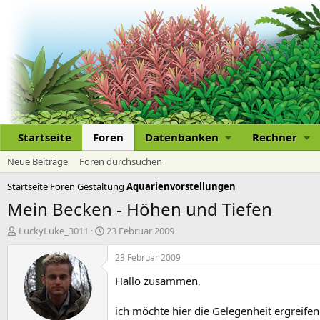
Startseite
Foren
Datenbanken
Rechner
Neue Beiträge
Foren durchsuchen
Startseite
Foren
Gestaltung
Aquarienvorstellungen
Mein Becken - Höhen und Tiefen
E
E
LuckyLuke_3011
23 Februar 2009
r
r
s
s
23 Februar 2009
t
t
Hallo zusammen,
e
e
l
l
l
l
ich möchte hier die Gelegenheit ergreife