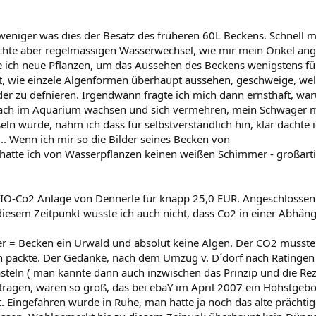
eniger was dies der Besatz des früheren 60L Beckens. Schnell m
chte aber regelmässigen Wasserwechsel, wie mir mein Onkel ange
e ich neue Pflanzen, um das Aussehen des Beckens wenigstens für
t, wie einzele Algenformen überhaupt aussehen, geschweige, welc
der zu defnieren. Irgendwann fragte ich mich dann ernsthaft, wa
ach im Aquarium wachsen und sich vermehren, mein Schwager mit
eln würde, nahm ich dass für selbstverständlich hin, klar dacht
... Wenn ich mir so die Bilder seines Becken von
 hatte ich von Wasserpflanzen keinen weißen Schimmer - großarti
IO-Co2 Anlage von Dennerle für knapp 25,0 EUR. Angeschlossen u
iesem Zeitpunkt wusste ich auch nicht, dass Co2 in einer Abhängigk
er = Becken ein Urwald und absolut keine Algen. Der CO2 musste 
n packte. Der Gedanke, nach dem Umzug v. D´dorf nach Ratingen 
steln ( man kannte dann auch inzwischen das Prinzip und die Rez
en, waren so groß, das bei ebaY im April 2007 ein Höhstgebot 
lt. Eingefahren wurde in Ruhe, man hatte ja noch das alte präch