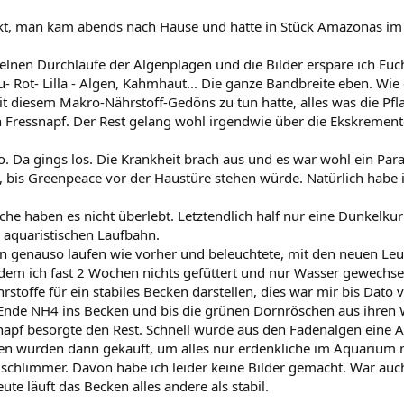
fekt, man kam abends nach Hause und hatte in Stück Amazonas 
nen Durchläufe der Algenplagen und die Bilder erspare ich Euch, 
u- Rot- Lilla - Algen, Kahmhaut... Die ganze Bandbreite eben. Wie
 mit diesem Makro-Nährstoff-Gedöns zu tun hatte, alles was die 
Fressnapf. Der Rest gelang wohl irgendwie über die Ekskremente 
o. Da gings los. Die Krankheit brach aus und es war wohl ein Paras
bis Greenpeace vor der Haustüre stehen würde. Natürlich habe ich
che haben es nicht überlebt. Letztendlich half nur eine Dunkelk
 aquaristischen Laufbahn.
en genauso laufen wie vorher und beleuchtete, mit den neuen Leu
em ich fast 2 Wochen nichts gefüttert und nur Wasser gewechselt 
stoffe für ein stabiles Becken darstellen, dies war mir bis Dato 
nde NH4 ins Becken und bis die grünen Dornröschen aus ihren W
snapf besorgte den Rest. Schnell wurde aus den Fadenalgen ein
en wurden dann gekauft, um alles nur erdenkliche im Aquarium n
h schlimmer. Davon habe ich leider keine Bilder gemacht. War auc
ute läuft das Becken alles andere als stabil.