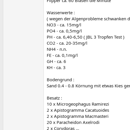
Flipper ca. 60 Blasen die Minute
Wasserwerte :
( wegen der Algenprobleme schwanken die
NO3 - ca. 15mg/l
PO4 - ca. 0,5mg/l
PH - ca. 6,40-6,50 ( JBL 3 Tropfen Test )
CO2 - ca. 20-35mg/l
NH4 - n.n.
FE - ca. 0,1mg/l
GH - ca. 6
KH - ca. 3
Bodengrund :
Sand 0.4 - 0.8 Körnung mit etwas Kies gem
Besatz :
10 x Microgeophagus Ramirezi
2 x Apistogramma Cacatuoides
2 x Apistogramma Macmasteri
20 x Paracheidon Axelrodi
2 x Corydoras ...