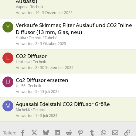
Auslass!)
Vaporz
Technik
Antworten
10
5 Dezember 2025
Verkaufe Skimmer, Filter Auslauf und CO2 Inline
Y
Diffusor (13 mm, Glas, neu)
Yatiba
Technik / Zubehör
Antworten
2
3 Oktober 2025
CO2 Diffusor
L
LeoLissa
Technik
Antworten
2
30 September 2025
Co2 Diffusor ersetzen
U
Ulli56
Technik
Antworten
5
13 Juli 2025
Aquasabi Edelstahl CO2 Diffusor Größe
M
Michel.K
Technik
Antworten
1
3 Juli 2024
Facebook
X (Twitter)
Bluesky
LinkedIn
Reddit
Pinterest
Tumblr
WhatsApp
E-Mail
Li
Teilen: