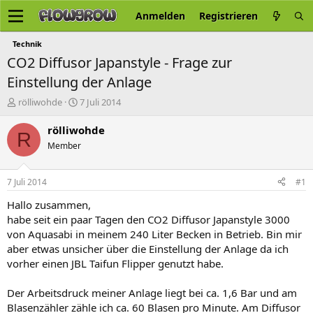
Anmelden
Registrieren
Technik
CO2 Diffusor Japanstyle - Frage zur
Einstellung der Anlage
E
E
rölliwohde
7 Juli 2014
r
r
s
s
rölliwohde
R
t
t
Member
e
e
l
l
l
l
7 Juli 2014
#1
e
t
r
a
Hallo zusammen,
m
habe seit ein paar Tagen den CO2 Diffusor Japanstyle 3000
von Aquasabi in meinem 240 Liter Becken in Betrieb. Bin mir
aber etwas unsicher über die Einstellung der Anlage da ich
vorher einen JBL Taifun Flipper genutzt habe.
Der Arbeitsdruck meiner Anlage liegt bei ca. 1,6 Bar und am
Blasenzähler zähle ich ca. 60 Blasen pro Minute. Am Diffusor