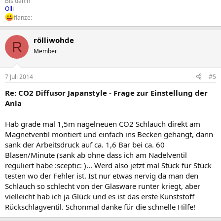
Bis dahin
Olli
flanze:
rölliwohde
R
Member
7 Juli 2014
#5
Re: CO2 Diffusor Japanstyle - Frage zur Einstellung der
Anla
Hab grade mal 1,5m nagelneuen CO2 Schlauch direkt am
Magnetventil montiert und einfach ins Becken gehängt, dann
sank der Arbeitsdruck auf ca. 1,6 Bar bei ca. 60
Blasen/Minute (sank ab ohne dass ich am Nadelventil
reguliert habe :sceptic: )... Werd also jetzt mal Stück für Stück
testen wo der Fehler ist. Ist nur etwas nervig da man den
Schlauch so schlecht von der Glasware runter kriegt, aber
vielleicht hab ich ja Glück und es ist das erste Kunststoff
Rückschlagventil. Schonmal danke für die schnelle Hilfe!