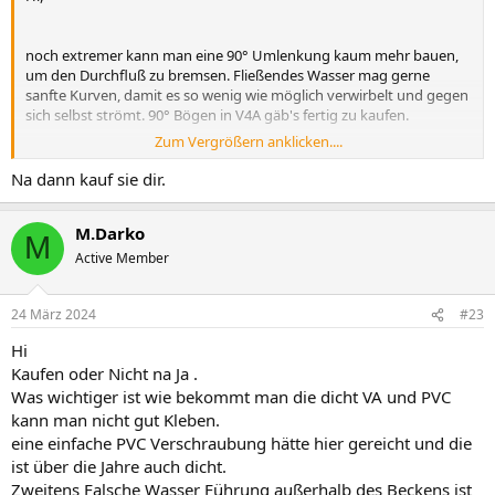
noch extremer kann man eine 90° Umlenkung kaum mehr bauen,
um den Durchfluß zu bremsen. Fließendes Wasser mag gerne
sanfte Kurven, damit es so wenig wie möglich verwirbelt und gegen
sich selbst strömt. 90° Bögen in V4A gäb's fertig zu kaufen.
Zum Vergrößern anklicken....
Grüße, Markus
Na dann kauf sie dir.
M.Darko
M
Active Member
24 März 2024
#23
Hi
Kaufen oder Nicht na Ja .
Was wichtiger ist wie bekommt man die dicht VA und PVC
kann man nicht gut Kleben.
eine einfache PVC Verschraubung hätte hier gereicht und die
ist über die Jahre auch dicht.
Zweitens Falsche Wasser Führung außerhalb des Beckens ist