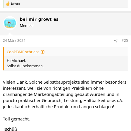
Erwin
R
e
a
bei_mir_growt_es
k
t
Member
i
o
n
24 März 2024
#25
e
n
Cooki3MF schrieb:
:
Hi Michael.
Sollst du bekommen.
Vielen Dank. Solche Selbstbauprojekte sind immer besonders
interessant, weil sie von richtigen Praktikern ohne
dranhängende Marketingabteilung gebaut wurden und in
puncto praktischer Gebrauch, Leistung, Haltbarkeit usw. i.A.
jedes käuflich erhältliche Produkt um Längen schlagen!
Toll gemacht.
Tschüß