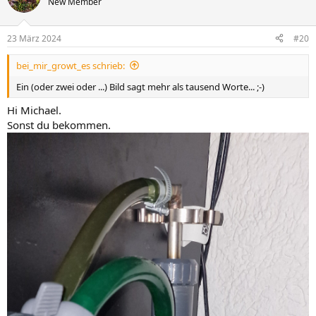
New Member
23 März 2024
#20
bei_mir_growt_es schrieb:
Ein (oder zwei oder ...) Bild sagt mehr als tausend Worte... ;-)
Hi Michael.
Sonst du bekommen.