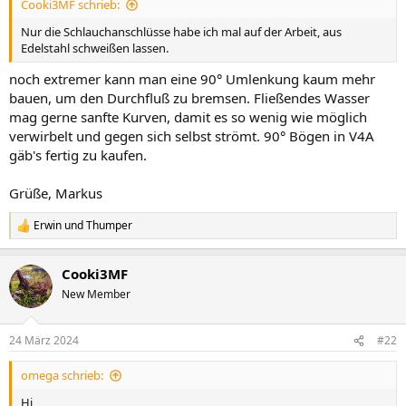
Cooki3MF schrieb:
Nur die Schlauchanschlüsse habe ich mal auf der Arbeit, aus
Edelstahl schweißen lassen.
noch extremer kann man eine 90° Umlenkung kaum mehr
bauen, um den Durchfluß zu bremsen. Fließendes Wasser
mag gerne sanfte Kurven, damit es so wenig wie möglich
verwirbelt und gegen sich selbst strömt. 90° Bögen in V4A
gäb's fertig zu kaufen.
Grüße, Markus
Erwin
und
Thumper
R
e
a
Cooki3MF
k
t
New Member
i
o
n
24 März 2024
#22
e
n
omega schrieb:
:
Hi,