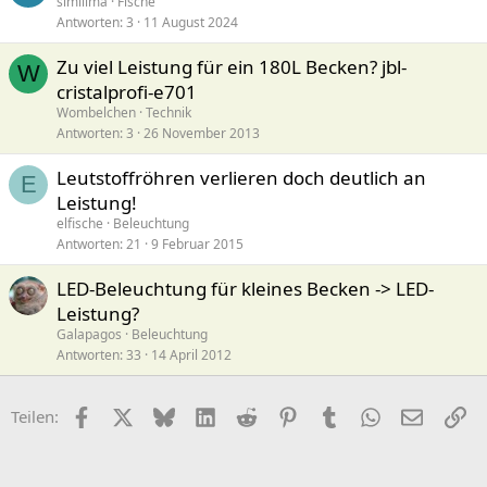
similima
Fische
Antworten
3
11 August 2024
Zu viel Leistung für ein 180L Becken? jbl-
W
cristalprofi-e701
Wombelchen
Technik
Antworten
3
26 November 2013
Leutstoffröhren verlieren doch deutlich an
E
Leistung!
elfische
Beleuchtung
Antworten
21
9 Februar 2015
LED-Beleuchtung für kleines Becken -> LED-
Leistung?
Galapagos
Beleuchtung
Antworten
33
14 April 2012
Facebook
X (Twitter)
Bluesky
LinkedIn
Reddit
Pinterest
Tumblr
WhatsApp
E-Mail
Li
Teilen: