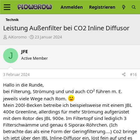
Anmelden
Registrieren
Technik
Leistung Außenfilter bei CO2 Inline Diffusor
E
E
AiKoromo
23 Januar 2024
r
r
s
s
JFE
J
t
t
Active Member
e
e
l
l
l
l
3 Februar 2024
#16
e
t
r
a
Hallo in die Runde,
m
bei Filterung, Strömung und und auch CO² führen m. E.
jeweils viele Wege nach Rom.
Mein 200l-Becken betreibe ich beispielsweise mit einem JBL
400e Greenline, allerdings für mehr Strömung aufgerüstet
mit dem Rotor des JBL 900e. Im Filtertopf sind lediglich 3
Filterschwämme und genau 6 Siporax-Röhrchen. (Ich
betrachte das als eine Form der Geringfilterung....) Co2 bringe
ich jetzt über den JBL Inline-Diffusor ein, löst fein auf und es