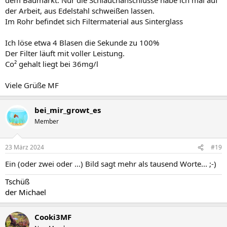
der Arbeit, aus Edelstahl schweißen lassen.
Im Rohr befindet sich Filtermaterial aus Sinterglass
Ich löse etwa 4 Blasen die Sekunde zu 100%
Der Filter läuft mit voller Leistung.
Co² gehalt liegt bei 36mg/l
Viele Grüße MF
bei_mir_growt_es
Member
23 März 2024
#19
Ein (oder zwei oder ...) Bild sagt mehr als tausend Worte... ;-)
Tschüß
der Michael
Cooki3MF