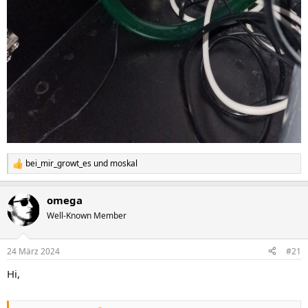
bei_mir_growt_es
und
moskal
R
e
a
omega
k
t
Well-Known Member
i
o
n
24 März 2024
#21
e
n
Hi,
: