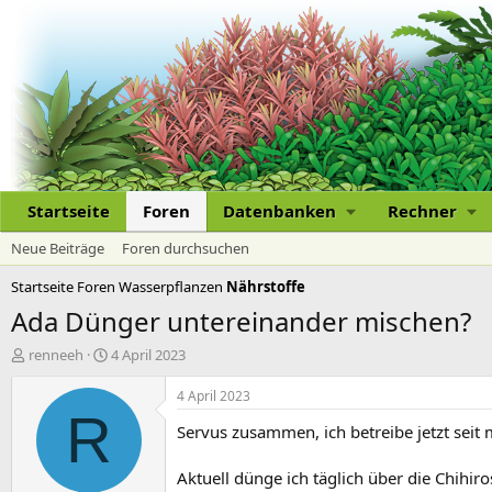
Startseite
Foren
Datenbanken
Rechner
Neue Beiträge
Foren durchsuchen
Startseite
Foren
Wasserpflanzen
Nährstoffe
Ada Dünger untereinander mischen?
E
E
renneeh
4 April 2023
r
r
s
s
4 April 2023
t
t
R
Servus zusammen, ich betreibe jetzt seit 
e
e
l
l
l
l
Aktuell dünge ich täglich über die Chihi