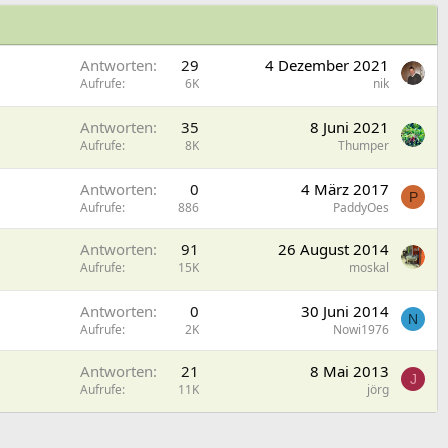
Antworten
29
4 Dezember 2021
Aufrufe
6K
nik
Antworten
35
8 Juni 2021
Aufrufe
8K
Thumper
Antworten
0
4 März 2017
P
Aufrufe
886
PaddyOes
Antworten
91
26 August 2014
Aufrufe
15K
moskal
Antworten
0
30 Juni 2014
N
Aufrufe
2K
Nowi1976
Antworten
21
8 Mai 2013
J
Aufrufe
11K
jörg