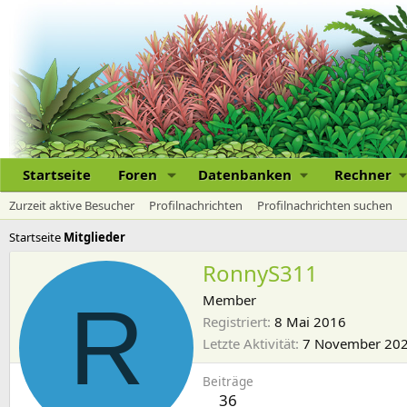
Startseite
Foren
Datenbanken
Rechner
Zurzeit aktive Besucher
Profilnachrichten
Profilnachrichten suchen
Startseite
Mitglieder
RonnyS311
R
Member
Registriert
8 Mai 2016
Letzte Aktivität
7 November 20
Beiträge
36