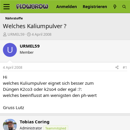
Anmelden
Registrieren
Nährstoffe
Welches Kaliumpulver ?
E
E
URMEL59
4 April 2008
r
r
s
s
URMEL59
U
t
t
Member
e
e
l
l
l
l
4 April 2008
#1
e
t
r
a
Hi
m
welches Kuliumpulver eignet sich besser zum
Düngen K2co3 oder k2so4 oder egal :?:
welches beeinflusst am wenigsten den ph-wert
Gruss Lutz
Tobias Coring
Administrator
Teammitglied