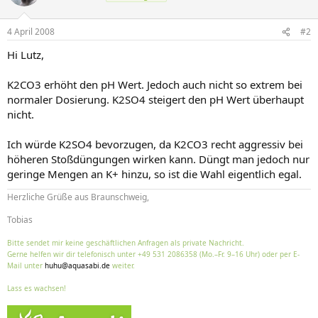
4 April 2008
#2
Hi Lutz,
K2CO3 erhöht den pH Wert. Jedoch auch nicht so extrem bei
normaler Dosierung. K2SO4 steigert den pH Wert überhaupt
nicht.
Ich würde K2SO4 bevorzugen, da K2CO3 recht aggressiv bei
höheren Stoßdüngungen wirken kann. Düngt man jedoch nur
geringe Mengen an K+ hinzu, so ist die Wahl eigentlich egal.
Herzliche Grüße aus Braunschweig,
Tobias
Bitte sendet mir keine geschäftlichen Anfragen als private Nachricht.
Gerne helfen wir dir telefonisch unter +49 531 2086358 (Mo.–Fr. 9–16 Uhr) oder per E-
Mail unter
huhu@aquasabi.de
weiter.
Lass es wachsen!