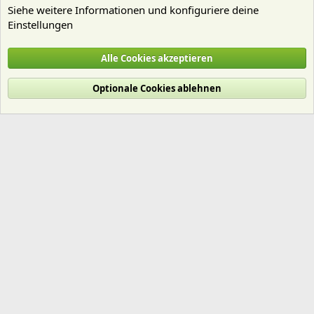
Siehe weitere Informationen und konfiguriere deine
Einstellungen
Nährstoffe
Alle Cookies akzeptieren
Cookies
Deutsch (Du)
Optionale Cookies ablehnen
Nutzungsbedingungen
Datenschutz
Hilfe und Impressum
Start
R
S
S