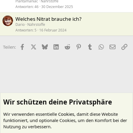
Plantamaniac
Nährstoffe
Antworten
46
30 Dezember 2025
Welches Nitrat brauche ich?
Dario
Nährstoffe
Antworten
5
16 Februar 2024
Facebook
X (Twitter)
Bluesky
LinkedIn
Reddit
Pinterest
Tumblr
WhatsApp
E-Mail
Li
Teilen:
Wir schützen deine Privatsphäre
Wir verwenden essentielle
Cookies
, damit diese Website
funktioniert, und optionale Cookies, um den Komfort bei der
Nutzung zu verbessern.