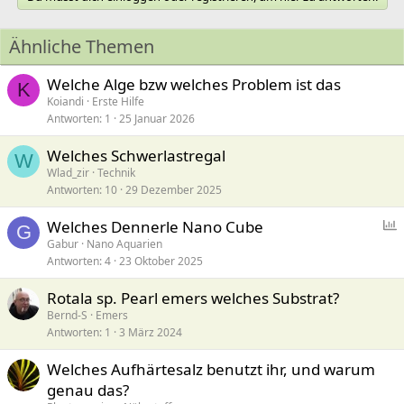
Ähnliche Themen
Welche Alge bzw welches Problem ist das
K
Koiandi
Erste Hilfe
Antworten
1
25 Januar 2026
Welches Schwerlastregal
W
Wlad_zir
Technik
Antworten
10
29 Dezember 2025
Welches Dennerle Nano Cube
G
Gabur
Nano Aquarien
Antworten
4
23 Oktober 2025
f
r
Rotala sp. Pearl emers welches Substrat?
a
Bernd-S
Emers
g
Antworten
1
3 März 2024
e
Welches Aufhärtesalz benutzt ihr, und warum
genau das?