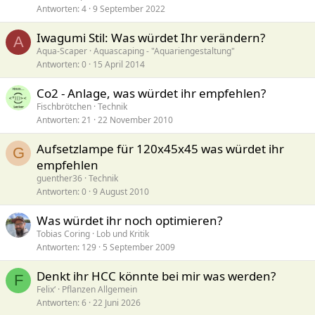
Antworten
4
9 September 2022
Iwagumi Stil: Was würdet Ihr verändern?
A
Aqua-Scaper
Aquascaping - "Aquariengestaltung"
Antworten
0
15 April 2014
Co2 - Anlage, was würdet ihr empfehlen?
Fischbrötchen
Technik
Antworten
21
22 November 2010
Aufsetzlampe für 120x45x45 was würdet ihr
G
empfehlen
guenther36
Technik
Antworten
0
9 August 2010
Was würdet ihr noch optimieren?
Tobias Coring
Lob und Kritik
Antworten
129
5 September 2009
Denkt ihr HCC könnte bei mir was werden?
F
Felix‘
Pflanzen Allgemein
Antworten
6
22 Juni 2026