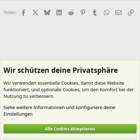
Facebook
X (Twitter)
Bluesky
LinkedIn
Reddit
Pinterest
Tumblr
WhatsApp
E-Mail
Li
Teilen:
Wir schützen deine Privatsphäre
Wir verwenden essentielle
Cookies
, damit diese Website
funktioniert, und optionale Cookies, um den Komfort bei der
Nutzung zu verbessern.
Siehe weitere Informationen und konfiguriere deine
Einstellungen
Aquascaping - "Aquariengestaltung"
Alle Cookies akzeptieren
Cookies
Deutsch (Du)