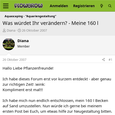
Anmelden
Registrieren
Aquascaping - "Aquariengestaltung"
Was würdet Ihr verändern? - Meine 160 l
E
E
Diana
26 Oktober 2007
r
r
s
s
Diana
t
t
Member
e
e
l
l
l
l
26 Oktober 2007
#1
e
t
r
a
Hallo Liebe Pflanzenfreunde!
m
Ich habe dieses Forum erst vor kurzem entdeckt - aber genau
zur richtigen Zeit! :wink:
Kompliment erst mal!!!
Ich habe mich nun endlich entschlossen, mein 160 l Becken
auf Sand umzustellen. Nun würde ich gerne bei meinem
ersten Post bei Euch, um etwas hilfe zur Neugestaltung bitten.