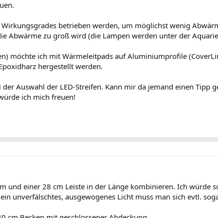
uen.
 Wirkungsgrades betrieben werden, um möglichst wenig Abwärme z
 die Abwärme zu groß wird (die Lampen werden unter der Aquari
en) möchte ich mit Wärmeleitpads auf Aluminiumprofile (CoverL
 Epoxidharz hergestellt werden.
i der Auswahl der LED-Streifen. Kann mir da jemand einen Tipp 
würde ich mich freuen!
cm und einer 28 cm Leiste in der Länge kombinieren. Ich würde s
ein unverfälschtes, ausgewogenes Licht muss man sich evtl. soga
0x40 cm Becken mit geschlossener Abdeckung