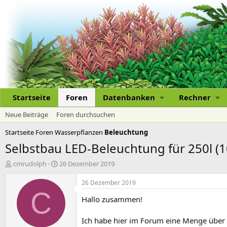
Startseite
Foren
Datenbanken
Rechner
Neue Beiträge
Foren durchsuchen
Startseite
Foren
Wasserpflanzen
Beleuchtung
Selbstbau LED-Beleuchtung für 250l (
E
E
cmrudolph
26 Dezember 2019
r
r
s
s
26 Dezember 2019
t
t
C
Hallo zusammen!
e
e
l
l
l
l
Ich habe hier im Forum eine Menge über 