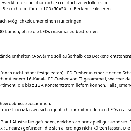
eweckt, die scheinbar nicht so einfach zu erfüllen sind.
e Beleuchtung für ein 100x50x50cm Becken realisieren.
ach Möglichkeit unter einen Hut bringen:
500 Lumen, ohne die LEDs maximal zu bestromen
rstände enthalten (Abwärme soll außerhalb des Beckens entstehen
(noch nicht näher festgelegten) LED-Treiber in einer eigenen Sch
h mit einem 16-Kanal-LED-Treiber von TI gesammelt, welcher da
rtiment, die bis zu 2A Konstantstrom liefern können. Falls jeman
rcheergebnisse zusammen:
eeffizienz lassen sich eigentlich nur mit modernen LEDs realisi
auf Alustreifen gefunden, welche sich prinzipiell gut anhören. Di
ix (LinearZ) gefunden, die sich allerdings nicht kürzen lassen. Di