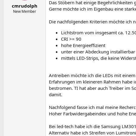
e
t
Das Stöbern hat einige Begehrlichkeiten g
cmrudolph
r
a
Gerne möchte ich im Eigenbau eine stark
m
New Member
Die nachfolgenden Kriterien möchte ich n
Lichtstrom vom insgesamt ca. 12.
CRI >= 90
hohe Energieeffizient
unter einer Abdeckung installierbar
mittels LED-Strips, die keine Wide
Antreiben möchte ich die LEDs mit einem 
Erfahrungen im kleineren Rahmen habe ic
bestromen. TI hat aber auch Treiber im So
damit.
Nachfolgend fasse ich mal meine Reche
Hoher Farbwidergabeindex und hohe Energi
Bei led-tech habe ich die Samsung LM301B 
Alternativ habe ich Streifen von Lumitron