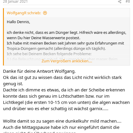
28 Januar 2021
#8
WolfgangR schrieb:
Hallo Dennis,
ich denke nicht, dass es am Dünger liegt. Hifreich wäre es allerdings,
wenn Du hier Deine Wasserwerte postest.
Ich habe mit meinen Becken seit Jahren sehr gute Erfahrungen mit
Tropica-Düngern gemacht (allerdings dünge ich täglich).
Ich sehe bei Deinem Becken folgende Probleme:
1.) die Beleuchtung ist mit rd. 15 Lumen/Liter eher mager. Beim
Zum Vergrößern anklicken....
Bodendecker kommt dann nur noch weniger an. Und zusätzlich
dimmst Du noch!
Danke für deine Antwort Wolfgang.
Über die Sinnhaftigkeit einer Beleuchtungs-Mittagsspause lässt sich
Ok das ist gut zu wissen dass das Licht nicht wirklich stark
trefflich streiten; allerdings sollte die ununterbrochene
genug ist.
Beleuchtungszeit 4 Stunden
Dachte ich dimme es etwas, da ich an der Scheibe erkennen
möglichst nicht unterschreiten.
konnte dass sich genau im Lchtschatten bzw. nur im
2.) mit Siporax entziehst Du dem Aquarienwasser den benötigten
Lichtkegel (die ersten 10-15 cm von unten) die algen wachsen
Sticksstoff. Ob das sinnvoll ist, lässt sich ohne Kenntnis Deiner
Wasserwerte nicht beurteilen
und drüber wo es eher schattig ist wächst garnix.....
3.) Sollten Deine Wasserwerte einen Nährstoffüberschuss oder
Ungleichgewicht anzeigen, wäre der - ggf.vorübergehende -
Wollte damit so zu sagen eine dunkelkuhr mild machen....
Einssatz schnellwachsender
Auch die Mittagspause habe ich nur eingeführt damit die
Stengelpflanzen eine Überlegung wert.