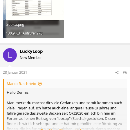
tropica.png
130,9 KB · Aufrufe: 273
LuckyLoop
L
New Member
28 Januar 2021
#6
Marco B. schrieb:
Hallo Dennis!
Man merkt du machst dir viele Gedanken und somit kommen auch
viele Fragen auf. Ich hatte auch eine längere Pause (8 Jahre) und
fahre gerade das zweite Becken seit Okt2020 ein. Ich bin hier im
Forum auf einen Beitrag von "bocap" (Sascha) gestoßen. Diesen
finde ich wirklich sehr gut und er hat mir geholfen eine Richtung zu
finden, die ich für mich nachvollziehen und reproduzieren möchte.