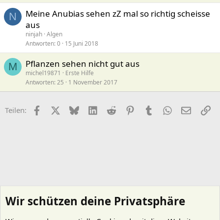
Meine Anubias sehen zZ mal so richtig scheisse
N
aus
ninjah
Algen
Antworten
0
15 Juni 2018
Pflanzen sehen nicht gut aus
M
michel19871
Erste Hilfe
Antworten
25
1 November 2017
Facebook
X (Twitter)
Bluesky
LinkedIn
Reddit
Pinterest
Tumblr
WhatsApp
E-Mail
Li
Teilen:
Wir schützen deine Privatsphäre