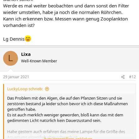
Werde es mal weiter beobachten und dann sonst den Filter
wieder umstellen, habe ja noch die normalen Röhrchen.
Kann ich erkennen bzw. Messen wann genug Zooplankton
vorhanden ist?
Lg Dennis
Lixa
L
Well-Known Member
29 Januar 2021
#12
LuckyLoop schrieb:
Das Problem mit den Algen, die auf den Pfanzen Sitzen und sie
zerstören bestand ja leider schon bevor ich ich diese Maßnahmen
getroffen habe.
Es ist auch merklich weniger geworden, bloß kann das mit dem
gedimmten Licht natürlich kein Dauerzustand sein.
Habe gestern auch erfahren das meine Lampe für die Größe des
Aquariums eigentlich eher schwach ist.