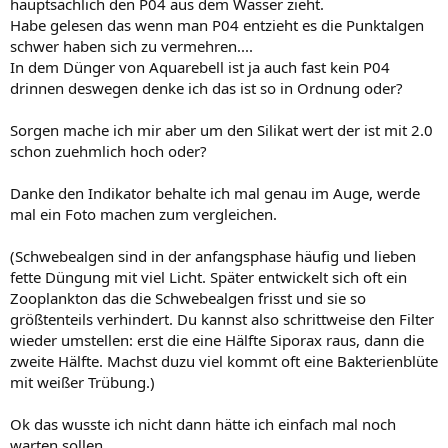
Alicia
hauptsächlich den P04 aus dem Wasser zieht.
Habe gelesen das wenn man P04 entzieht es die Punktalgen
schwer haben sich zu vermehren....
In dem Dünger von Aquarebell ist ja auch fast kein P04
drinnen deswegen denke ich das ist so in Ordnung oder?
Sorgen mache ich mir aber um den Silikat wert der ist mit 2.0
schon zuehmlich hoch oder?
Danke den Indikator behalte ich mal genau im Auge, werde
mal ein Foto machen zum vergleichen.
(Schwebealgen sind in der anfangsphase häufig und lieben
fette Düngung mit viel Licht. Später entwickelt sich oft ein
Zooplankton das die Schwebealgen frisst und sie so
größtenteils verhindert. Du kannst also schrittweise den Filter
wieder umstellen: erst die eine Hälfte Siporax raus, dann die
zweite Hälfte. Machst duzu viel kommt oft eine Bakterienblüte
mit weißer Trübung.)
Ok das wusste ich nicht dann hätte ich einfach mal noch
warten sollen.