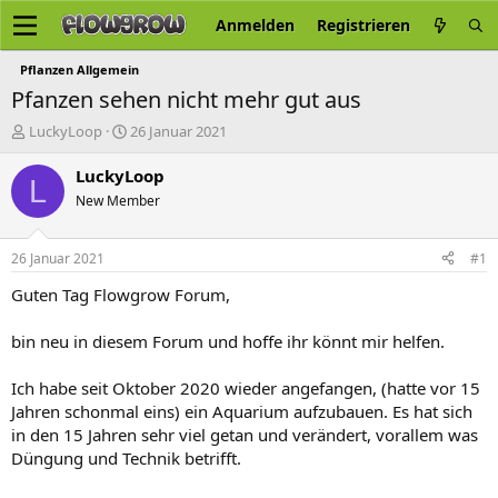
Anmelden
Registrieren
Pflanzen Allgemein
Pfanzen sehen nicht mehr gut aus
E
E
LuckyLoop
26 Januar 2021
r
r
s
s
LuckyLoop
L
t
t
New Member
e
e
l
l
l
l
26 Januar 2021
#1
e
t
r
a
Guten Tag Flowgrow Forum,
m
bin neu in diesem Forum und hoffe ihr könnt mir helfen.
Ich habe seit Oktober 2020 wieder angefangen, (hatte vor 15
Jahren schonmal eins) ein Aquarium aufzubauen. Es hat sich
in den 15 Jahren sehr viel getan und verändert, vorallem was
Düngung und Technik betrifft.