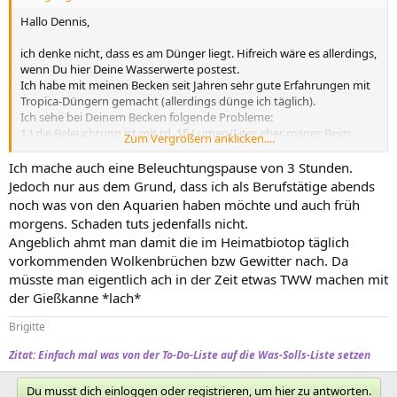
Hallo Dennis,
ich denke nicht, dass es am Dünger liegt. Hifreich wäre es allerdings,
wenn Du hier Deine Wasserwerte postest.
Ich habe mit meinen Becken seit Jahren sehr gute Erfahrungen mit
Tropica-Düngern gemacht (allerdings dünge ich täglich).
Ich sehe bei Deinem Becken folgende Probleme:
1.) die Beleuchtung ist mit rd. 15 Lumen/Liter eher mager. Beim
Zum Vergrößern anklicken....
Bodendecker kommt dann nur noch weniger an. Und zusätzlich
dimmst Du noch!
Ich mache auch eine Beleuchtungspause von 3 Stunden.
Über die Sinnhaftigkeit einer Beleuchtungs-Mittagsspause lässt sich
Jedoch nur aus dem Grund, dass ich als Berufstätige abends
trefflich streiten; allerdings sollte die ununterbrochene
noch was von den Aquarien haben möchte und auch früh
Beleuchtungszeit 4 Stunden
morgens. Schaden tuts jedenfalls nicht.
möglichst nicht unterschreiten.
Angeblich ahmt man damit die im Heimatbiotop täglich
2.) mit Siporax entziehst Du dem Aquarienwasser den benötigten
vorkommenden Wolkenbrüchen bzw Gewitter nach. Da
Sticksstoff. Ob das sinnvoll ist, lässt sich ohne Kenntnis Deiner
Wasserwerte nicht beurteilen
müsste man eigentlich ach in der Zeit etwas TWW machen mit
3.) Sollten Deine Wasserwerte einen Nährstoffüberschuss oder
der Gießkanne *lach*
Ungleichgewicht anzeigen, wäre der - ggf.vorübergehende -
Einssatz schnellwachsender
Brigitte
Stengelpflanzen eine Überlegung wert.
Zitat: Einfach mal was von der To-Do-Liste auf die Was-Solls-Liste setzen
Gruß
Wolfgang
Du musst dich einloggen oder registrieren, um hier zu antworten.