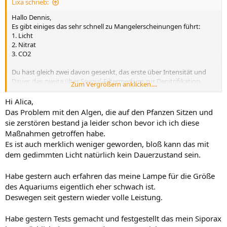
Lixa schrieb:
Hallo Dennis,
Es gibt einiges das sehr schnell zu Mangelerscheinungen führt:
1. Licht
2. Nitrat
3. CO2
Du hast gleich zwei davon gesenkt, das erste über Intensität und
Dauer, das zweite über Spezial-Filtermedium zur Denitrifikation.
Zum Vergrößern anklicken....
Schwebealgen sind in der anfangsphase häufig und lieben fette
Hi Alica,
Düngung mit viel Licht. Später entwickelt sich oft ein Zooplankton
Das Problem mit den Algen, die auf den Pfanzen Sitzen und
das die Schwebealgen frisst und sie so größtenteils verhindert. Du
sie zerstören bestand ja leider schon bevor ich ich diese
kannst also schrittweise den Filter wieder umstellen: erst die eine
Maßnahmen getroffen habe.
Hälfte Siporax raus, dann die zweite Hälfte. Machst duzu viel kommt
Es ist auch merklich weniger geworden, bloß kann das mit
oft eine Bakterienblüte mit weißer Trübung.
dem gedimmten Licht natürlich kein Dauerzustand sein.
Behalte den CO2 Indikator im Blick: wenn du stärkeren Verbrauch
von CO2 hast (weil die Pflanzen wachsen), wird er blau werden und
Habe gestern auch erfahren das meine Lampe für die Größe
dann kannst du messen und ggf. Düngen - und CO2 ein wenig
des Aquariums eigentlich eher schwach ist.
weiter auf drehen.
Deswegen seit gestern wieder volle Leistung.
Viele Grüße
Habe gestern Tests gemacht und festgestellt das mein Siporax