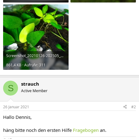
Screenshot_20210126-202505_Gallery.jpg
861,4 KB · Aufrufe: 311
strauch
S
Active Member
26 Januar 2021
#2
Hallo Dennis,
häng bitte noch den ersten Hilfe
Fragebogen
an.