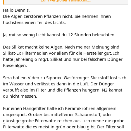
Zum Vergrößern anklicken....
Deswegen seit gestern wieder volle Leistung.
Hallo Dennis,
Habe gestern Tests gemacht und festgestellt das mein Siporax
Die Algen zerstören Pflanzen nicht. Sie nehmen ihnen
hauptsächlich den P04 aus dem Wasser zieht.
höchstens einen Teil des Lichts.
Habe gelesen das wenn man P04 entzieht es die Punktalgen schwer
haben sich zu vermehren....
Ja, mit so wenig Licht kannst du 12 Stunden beleuchten.
In dem Dünger von Aquarebell ist ja auch fast kein P04 drinnen
deswegen denke ich das ist so in Ordnung oder?
Das Silikat macht keine Algen. Nach meiner Meinung sind
Sorgen mache ich mir aber um den Silikat wert der ist mit 2.0 schon
Silikat-Ex Filtermedien vor allem für die Hersteller gut. Ich
zuehmlich hoch oder?
hatte jahrelang 6 mg/L Silikat und nur bei falschem Dünger
Kieselalgen.
Ok das wusste ich nicht dann hätte ich einfach mal noch warten
sollen.
Sera hat ein Video zu Siporax. Gasförmiger Stickstoff löst sich
Werde es mal weiter beobachten und dann sonst den Filter wieder
umstellen, habe ja noch die normalen Röhrchen.
im Wasser und verlässt es dann in die Luft. Der Dünger
verpufft also im Filter und die Pflanzen hungern. N2 kannst
du nicht messen.
Für einen Hängefilter halte ich Keramikröhren allgemein
ungeeignet. Grober bis mittelfeiner Schaumstoff, oder
günstige grobe Filterwatte reichen aus - ich meine die grobe
Filterwatte die es meist in grün oder blau gibt. Der Filter soll