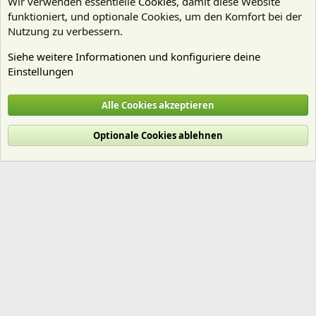
Wir verwenden essentielle
Cookies
, damit diese Website
funktioniert, und optionale Cookies, um den Komfort bei der
Nutzung zu verbessern.
Siehe weitere Informationen und konfiguriere deine
Einstellungen
Pflanzen Allgemein
Alle Cookies akzeptieren
Cookies
Deutsch (Du)
Optionale Cookies ablehnen
Nutzungsbedingungen
Datenschutz
Hilfe und Impressum
Start
R
S
S