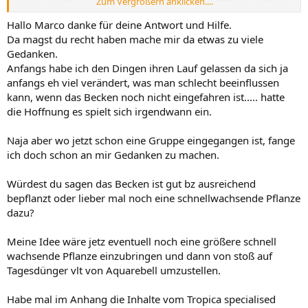
Zum Vergrößern anklicken....
Aktuell fahre ich ein 45-P sehr nahe an Ausführung ein.
Hallo Marco danke für deine Antwort und Hilfe.
Langzeitmäßig kann ich noch nichts sagen. Befinde mich aktuell
Da magst du recht haben mache mir da etwas zu viele
damit am Ende von Woche 1. Bis jetzt passt alles.
Gedanken.
Anfangs habe ich den Dingen ihren Lauf gelassen da sich ja
Zudem sind die meisten Ansätze in diesem Thema denen von
anfangs eh viel verändert, was man schlecht beeinflussen
GreenAqua (Budapest) sehr ähnlich. Deren Becken sprechen für
kann, wenn das Becken noch nicht eingefahren ist..... hatte
sich. Es gibt auch ein relativ neues YouTube Video von GreenAqua in
dem sie deren Methoden gut zeigen, teils auch erklären.
die Hoffnung es spielt sich irgendwann ein.
flowgrow Beitrag: Betriebsweise eines Pflanzenaquariums à la
Naja aber wo jetzt schon eine Gruppe eingegangen ist, fange
bocap
ich doch schon an mir Gedanken zu machen.
YouTube: MAINTENANCE ON A NEW PLANTED AQUARIUM - THE
Würdest du sagen das Becken ist gut bz ausreichend
FIRST 2 MONTHS - STEP BY STEP TUTORIAL
bepflanzt oder lieber mal noch eine schnellwachsende Pflanze
Schau doch mal rein.
dazu?
Mir waren beide Quellen sehr nützlich.
Meine Idee wäre jetz eventuell noch eine größere schnell
PS: vollentsalztes Wasser wollte ich vorher immer nicht.
wachsende Pflanze einzubringen und dann von stoß auf
Bequemlichkeit....
Tagesdünger vlt von Aquarebell umzustellen.
Seit ich die Osmoseanlage am Laufen habe möchte ich sie nicht
mehr missen.
Ermöglicht die Kontroll, was man im Becken hat und wieviel davon.
Habe mal im Anhang die Inhalte vom Tropica specialised
Denn man stellt es selbst ein.