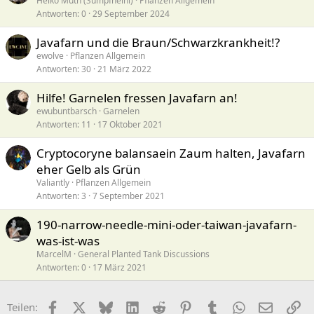
Heiko Muth (Sumpfheini)
Pflanzen Allgemein
Antworten
0
29 September 2024
Javafarn und die Braun/Schwarzkrankheit!?
ewolve
Pflanzen Allgemein
Antworten
30
21 März 2022
Hilfe! Garnelen fressen Javafarn an!
ewubuntbarsch
Garnelen
Antworten
11
17 Oktober 2021
Cryptocoryne balansaein Zaum halten, Javafarn
eher Gelb als Grün
Valiantly
Pflanzen Allgemein
Antworten
3
7 September 2021
190-narrow-needle-mini-oder-taiwan-javafarn-
was-ist-was
MarcelM
General Planted Tank Discussions
Antworten
0
17 März 2021
Facebook
X (Twitter)
Bluesky
LinkedIn
Reddit
Pinterest
Tumblr
WhatsApp
E-Mail
Li
Teilen: