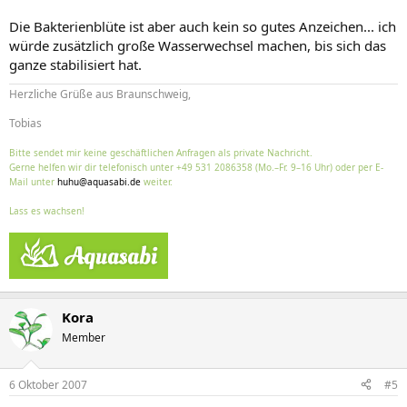
Die Bakterienblüte ist aber auch kein so gutes Anzeichen... ich
würde zusätzlich große Wasserwechsel machen, bis sich das
ganze stabilisiert hat.
Herzliche Grüße aus Braunschweig,
Tobias
Bitte sendet mir keine geschäftlichen Anfragen als private Nachricht.
Gerne helfen wir dir telefonisch unter +49 531 2086358 (Mo.–Fr. 9–16 Uhr) oder per E-
Mail unter
huhu@aquasabi.de
weiter.
Lass es wachsen!
Kora
Member
6 Oktober 2007
#5