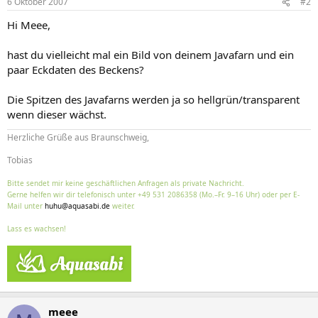
6 Oktober 2007
#2
Hi Meee,
hast du vielleicht mal ein Bild von deinem Javafarn und ein
paar Eckdaten des Beckens?
Die Spitzen des Javafarns werden ja so hellgrün/transparent
wenn dieser wächst.
Herzliche Grüße aus Braunschweig,
Tobias
Bitte sendet mir keine geschäftlichen Anfragen als private Nachricht.
Gerne helfen wir dir telefonisch unter +49 531 2086358 (Mo.–Fr. 9–16 Uhr) oder per E-
Mail unter
huhu@aquasabi.de
weiter.
Lass es wachsen!
meee