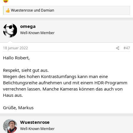
Wuestenrose
und
Damian
R
e
a
omega
k
t
Well-Known Member
i
o
n
18 Januar 2022
#47
e
n
Hallo Robert,
:
Respekt, sieht gut aus.
Wegen des hohen Kontrastumfangs kann man eine
Belichtungsreihe aufnehmen und mit einem HDR-Programm
verrechnen lassen. Manche Kameras können das auch von
Haus aus.
Grüße, Markus
Wuestenrose
Well-Known Member