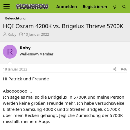
Anmelden
Registrieren
Beleuchtung
HQI Osram 4200K vs. Brigelux Thrieve 5700K
E
E
Roby
10 Januar 2022
r
r
s
s
Roby
R
t
t
Well-Known Member
e
e
l
l
l
l
18 Januar 2022
#46
e
t
r
a
Hi Patrick und Freunde
m
Alsooooooo ...
Ich sage es mal so die Bridgelux in 5700K und meine Person
werden keine großen Freunde mehr. Ich habe versuchsweise
6 Streifen Samsung 4000K und 3 Streifen Bridgelux 5700K
über mein Becken gehängt. Jegliche Zumischung der 5700K
missfällt meinem Auge.