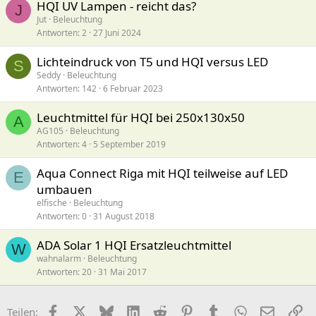
HQI UV Lampen - reicht das?
J
Jut
Beleuchtung
Antworten
2
27 Juni 2024
Lichteindruck von T5 und HQI versus LED
S
Seddy
Beleuchtung
Antworten
142
6 Februar 2023
Leuchtmittel für HQI bei 250x130x50
A
AG105
Beleuchtung
Antworten
4
5 September 2019
Aqua Connect Riga mit HQI teilweise auf LED
E
umbauen
elfische
Beleuchtung
Antworten
0
31 August 2018
ADA Solar 1 HQI Ersatzleuchtmittel
W
wahnalarm
Beleuchtung
Antworten
20
31 Mai 2017
Facebook
X (Twitter)
Bluesky
LinkedIn
Reddit
Pinterest
Tumblr
WhatsApp
E-Mail
Li
Teilen: