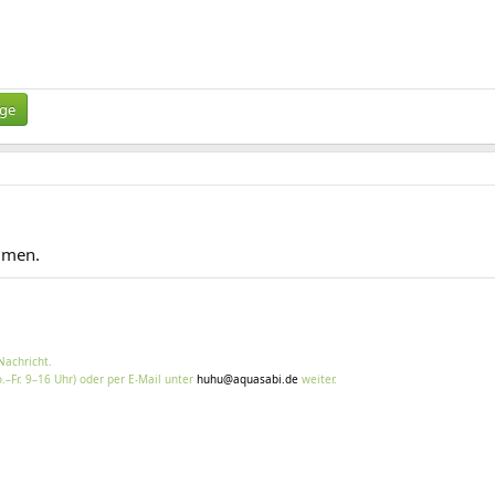
ige
mmen.
Nachricht.
.–Fr. 9–16 Uhr) oder per E-Mail unter
huhu@aquasabi.de
weiter.