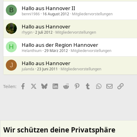
Hallo aus Hannover II
B
benni1986
16 August 2012
Mitgliedervorstellungen
Hallo aus Hannover
rhygin
2 Juli 2012
Mitgliedervorstellungen
Hallo aus der Region Hannover
H
Helanthium
29 März 2012
Mitgliedervorstellungen
Hallo aus Hannover
J
julanda
23 Juni 2011
Mitgliedervorstellungen
Facebook
X (Twitter)
Bluesky
LinkedIn
Reddit
Pinterest
Tumblr
WhatsApp
E-Mail
Link
Teilen:
Wir schützen deine Privatsphäre