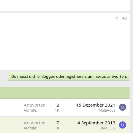
#8
Du musst dich einloggen oder registrieren, um hier zu antworten.
Antworten
2
15 Dezember 2021
M
Aufrufe
1K
MultiAqua
Antworten
7
4 September 2013
U
Aufrufe
1K
URMEL59