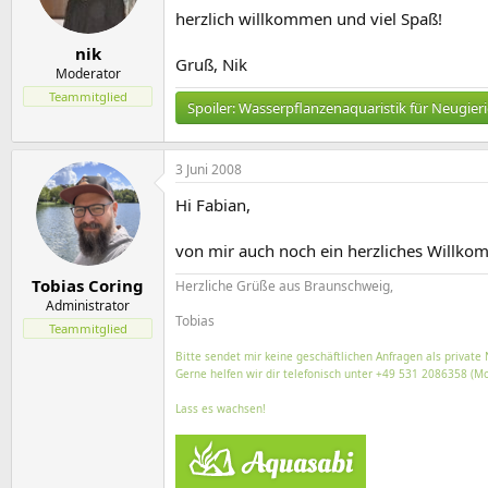
herzlich willkommen und viel Spaß!
nik
Gruß, Nik
Moderator
Teammitglied
Spoiler:
Wasserpflanzenaquaristik für Neugier
3 Juni 2008
Hi Fabian,
von mir auch noch ein herzliches Willko
Tobias Coring
Herzliche Grüße aus Braunschweig,
Administrator
Tobias
Teammitglied
Bitte sendet mir keine geschäftlichen Anfragen als private 
Gerne helfen wir dir telefonisch unter +49 531 2086358 (Mo
Lass es wachsen!