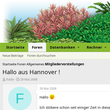
Startseite
Foren
Datenbanken
Rechner
Neue Beiträge
Foren durchsuchen
Startseite
Foren
Allgemeines
Mitgliedervorstellungen
Hallo aus Hannover !
E
E
fobbi
28 Mai 2008
r
r
s
s
28 Mai 2008
t
t
F
e
e
Hallo
l
l
l
l
Ich stöbere schon seit einiger Zeit in d