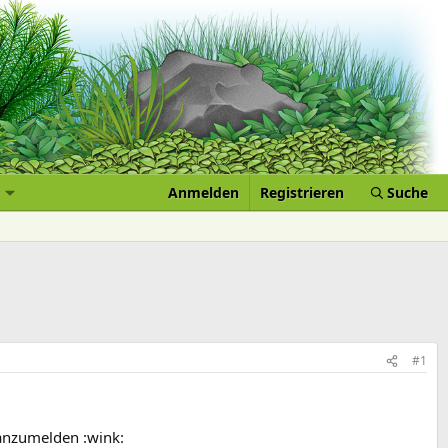
Anmelden
Registrieren
Suche
#1
 anzumelden :wink: