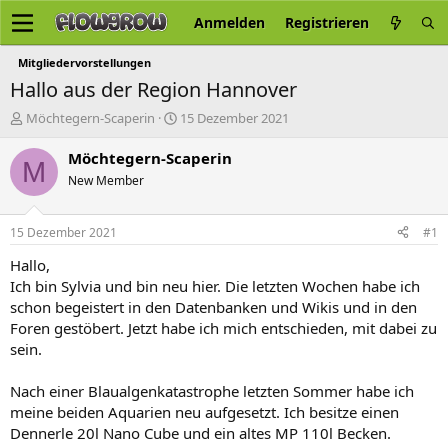
Anmelden
Registrieren
Mitgliedervorstellungen
Hallo aus der Region Hannover
E
E
Möchtegern-Scaperin
15 Dezember 2021
r
r
s
s
Möchtegern-Scaperin
M
t
t
New Member
e
e
l
l
l
l
15 Dezember 2021
#1
e
t
r
a
Hallo,
m
Ich bin Sylvia und bin neu hier. Die letzten Wochen habe ich
schon begeistert in den Datenbanken und Wikis und in den
Foren gestöbert. Jetzt habe ich mich entschieden, mit dabei zu
sein.
Nach einer Blaualgenkatastrophe letzten Sommer habe ich
meine beiden Aquarien neu aufgesetzt. Ich besitze einen
Dennerle 20l Nano Cube und ein altes MP 110l Becken.