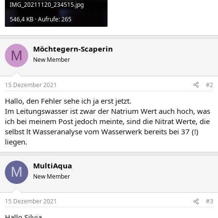
IMG_20211120_234515.jpg
546,4 KB · Aufrufe: 265
Möchtegern-Scaperin
M
New Member
15 Dezember 2021
#2
Hallo, den Fehler sehe ich ja erst jetzt.
Im Leitungswasser ist zwar der Natrium Wert auch hoch, was
ich bei meinem Post jedoch meinte, sind die Nitrat Werte, die
selbst lt Wasseranalyse vom Wasserwerk bereits bei 37 (!)
liegen.
MultiAqua
M
New Member
15 Dezember 2021
#3
Hallo Silvia,