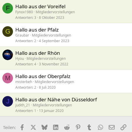
Hallo aus der Voreifel
F
Fynox1980
Mitgliedervorstellungen
Antworten
3
8 Oktober 2023
Hallo aus der Pfalz
G
Graubär
Mitgliedervorstellungen
Antworten
2
4 September 2023
Hallo aus der Rhön
Hyou
Mitgliedervorstellungen
Antworten
4
3 November 2022
Hallo aus der Oberpfalz
M
misterbeh
Mitgliedervorstellungen
Antworten
2
8 Juli 2020
Hallo aus der Nähe von Düsseldorf
J
judith_21
Mitgliedervorstellungen
Antworten
1
13 Januar 2020
Facebook
X (Twitter)
Bluesky
LinkedIn
Reddit
Pinterest
Tumblr
WhatsApp
E-Mail
Li
Teilen: