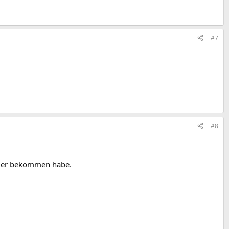
#7
#8
olger bekommen habe.