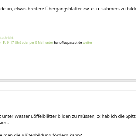
ade an, etwas breitere Übergangsblätter zw. e- u. submers zu bil
Nachricht.
.–Fr. 9–17 Uhr) oder per E-Mail unter
huhu@aquasabi.de
weiter.
unter Wasser Löffelblätter bilden zu müssen, :x hab ich die Spit
iert.
e man die Blütenbildung fördern kann?