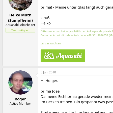
prima! - Meine unter Glas fängt auch ger
Heiko Muth
Gruß
(Sumpfheini)
Heiko
Aquasabi Mitarbeiter
Teammitglied
Bitte sendet mir keine geschäftlichen Anfragen als private 
Gerne helfen wir dir telefonisch unter +49 531 2086358 (Mo
Lass es wachsen!
5 Juni 2010
Hi Holger,
prima Idee!
Da meine Eichhornia gerade wieder meint 
Roger
im Becken treiben. Bin gespannt was pass
Active Member
Sind irgend welche Umstände bekannt wi