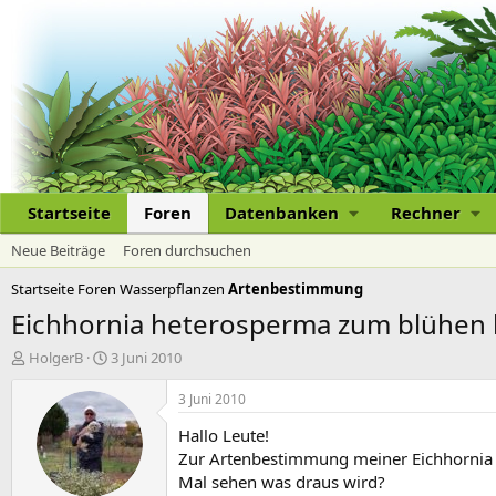
Startseite
Foren
Datenbanken
Rechner
Neue Beiträge
Foren durchsuchen
Startseite
Foren
Wasserpflanzen
Artenbestimmung
Eichhornia heterosperma zum blühen 
E
E
HolgerB
3 Juni 2010
r
r
s
s
3 Juni 2010
t
t
Hallo Leute!
e
e
l
l
Zur Artenbestimmung meiner Eichhornia 
l
l
Mal sehen was draus wird?