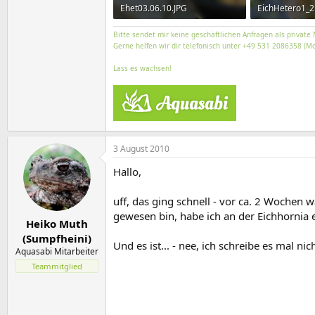
Ehet03.06.10.JPG
EichHetero1_2
860,9 KB · Aufrufe: 1.397
902,9 KB · Aufr
Bitte sendet mir keine geschäftlichen Anfragen als private 
Gerne helfen wir dir telefonisch unter +49 531 2086358 (Mo
Lass es wachsen!
3 August 2010
Hallo,
uff, das ging schnell - vor ca. 2 Wochen 
gewesen bin, habe ich an der Eichhornia
Heiko Muth
(Sumpfheini)
Und es ist... - nee, ich schreibe es mal n
Aquasabi Mitarbeiter
Teammitglied