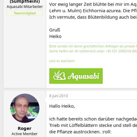
(Sumpfheini)
Vor ewig langer Zeit blühte bei mir im A
Aquasabi Mitarbeiter
Lehm u. Mulm) Eichhornia azurea. Die Pfl
Teammitglied
Ich vermute, dass Blütenbildung auch bei 
Gruß
Heiko
Bitte sendet mir keine geschäftlichen Anfragen als private 
Gerne helfen wir dir telefonisch unter +49 531 2086358 (Mo
Lass es wachsen!
8 Juni 2010
Hallo Heiko,
ich hatte bereits schon darüber nachged
Trieb mit Löffelblättern stecke und stell
Roger
die Pflanze austrocknen. :roll:
Active Member