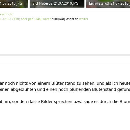
1.07.2010.JPG
EichHetero2_21.07.2010.JPG
EichHetero3_21.07.2010.
ufe: 1.426
740,8 KB · Aufrufe: 1.457
505,7 KB · Aufrufe: 1.435
Nachricht.
.–Fr. 9–17 Uhr) oder per E-Mail unter
huhu@aquasabi.de
weiter.
war noch nichts von einem Blütenstand zu sehen, und als ich heut
 einen abgeblühten und einen noch blühenden Blütenstand gefun
icht hin, sondern lasse Bilder sprechen bzw. sage es durch die Blum