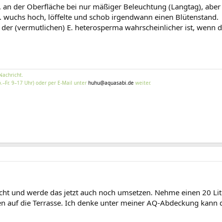
q. an der Oberfläche bei nur mäßiger Beleuchtung (Langtag), ab
. wuchs hoch, löffelte und schob irgendwann einen Blütenstand.
der (vermutlichen) E. heterosperma wahrscheinlicher ist, wenn di
Nachricht.
.–Fr. 9–17 Uhr) oder per E-Mail unter
huhu@aquasabi.de
weiter.
acht und werde das jetzt auch noch umsetzen. Nehme einen 20 Li
 den auf die Terrasse. Ich denke unter meiner AQ-Abdeckung kann 