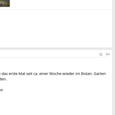
JPG
#9
e das erste Mal seit ca. einer Woche wieder im Botan. Garten
den.
e: