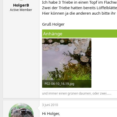
e
t
Ich habe 3 Triebe in einen Topf im Flach
HolgerB
r
a
Zwei der Triebe hatten bereits Löffelblätte
m
Active Member
Hier können ja die anderen auch bitte ihr
Gruß Holger
Anhänge
P02-06-10_16.19.jpg
115,6 KB · Aufrufe: 1.583
und immer einen grünen daumen, oder zwei......
3 Juni 2010
Hi Holger,