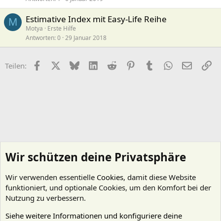
Estimative Index mit Easy-Life Reihe
M
Motya
Erste Hilfe
Antworten
0
29 Januar 2018
Facebook
X (Twitter)
Bluesky
LinkedIn
Reddit
Pinterest
Tumblr
WhatsApp
E-Mail
Li
Teilen:
Wir schützen deine Privatsphäre
Wir verwenden essentielle
Cookies
, damit diese Website
funktioniert, und optionale Cookies, um den Komfort bei der
Nutzung zu verbessern.
Siehe weitere Informationen und konfiguriere deine