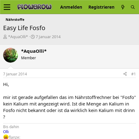
Anmelden
Registrieren
Nährstoffe
Easy Life Fosfo
E
E
*AquaOlli*
7 Januar 2014
r
r
s
s
*AquaOlli*
t
t
Member
e
e
l
l
l
l
7 Januar 2014
#1
e
t
r
a
Hi,
m
mir ist gerade aufgefallen das im Nährstoffrechner bei "Fosfo"
kein Kalium mit angezeigt wird. Ist die Menge an Kalium in
Fosfo nicht bekannt oder ist da wirklich kein Kalium mit drinn
?
Bis dahin
Olli
flanze: