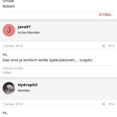
Grüße
Robert
末日临近。
java97
J
Active Member
7 Januar 2014
#13
Hi,
Das sind ja wirklich wilde Spekulationen... :sceptic:
schöne Grüße
Volker
Hydrophil
Member
7 Januar 2014
#14
Hi,