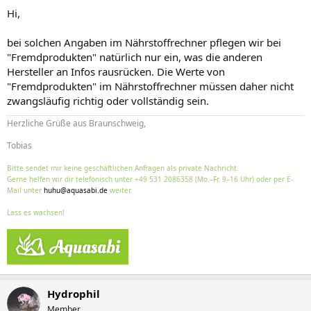
Hi,
bei solchen Angaben im Nährstoffrechner pflegen wir bei
"Fremdprodukten" natürlich nur ein, was die anderen
Hersteller an Infos rausrücken. Die Werte von
"Fremdprodukten" im Nährstoffrechner müssen daher nicht
zwangsläufig richtig oder vollständig sein.
Herzliche Grüße aus Braunschweig,
Tobias
Bitte sendet mir keine geschäftlichen Anfragen als private Nachricht.
Gerne helfen wir dir telefonisch unter +49 531 2086358 (Mo.–Fr. 9–16 Uhr) oder per E-
Mail unter
huhu@aquasabi.de
weiter.
Lass es wachsen!
Hydrophil
Member