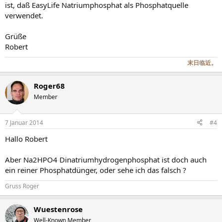
ist, daß EasyLife Natriumphosphat als Phosphatquelle
verwendet.
Grüße
Robert
末日临近。
Roger68
Member
7 Januar 2014
#4
Hallo Robert
Aber Na2HPO4 Dinatriumhydrogenphosphat ist doch auch
ein reiner Phosphatdünger, oder sehe ich das falsch ?
Gruss Roger
Wuestenrose
Well-Known Member