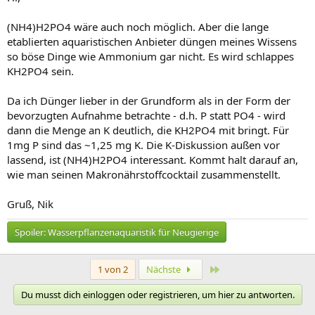
(NH4)H2PO4 wäre auch noch möglich. Aber die lange
etablierten aquaristischen Anbieter düngen meines Wissens
so böse Dinge wie Ammonium gar nicht. Es wird schlappes
KH2PO4 sein.
Da ich Dünger lieber in der Grundform als in der Form der
bevorzugten Aufnahme betrachte - d.h. P statt PO4 - wird
dann die Menge an K deutlich, die KH2PO4 mit bringt. Für
1mg P sind das ~1,25 mg K. Die K-Diskussion außen vor
lassend, ist (NH4)H2PO4 interessant. Kommt halt darauf an,
wie man seinen Makronährstoffcocktail zusammenstellt.
Gruß, Nik
Spoiler:
Wasserpflanzenaquaristik für Neugierige
Letzte
1 von 2
Nächste
Du musst dich einloggen oder registrieren, um hier zu antworten.