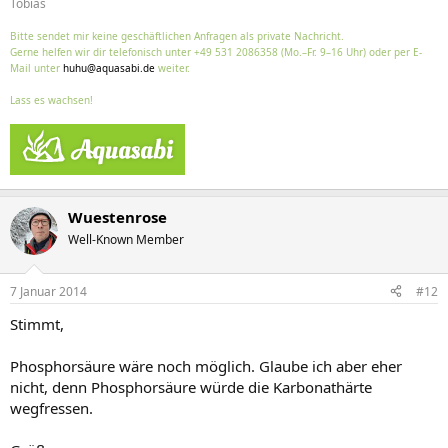
Tobias
Bitte sendet mir keine geschäftlichen Anfragen als private Nachricht.
Gerne helfen wir dir telefonisch unter +49 531 2086358 (Mo.–Fr. 9–16 Uhr) oder per E-
Mail unter
huhu@aquasabi.de
weiter.
Lass es wachsen!
Wuestenrose
Well-Known Member
7 Januar 2014
#12
Stimmt,
Phosphorsäure wäre noch möglich. Glaube ich aber eher
nicht, denn Phosphorsäure würde die Karbonathärte
wegfressen.