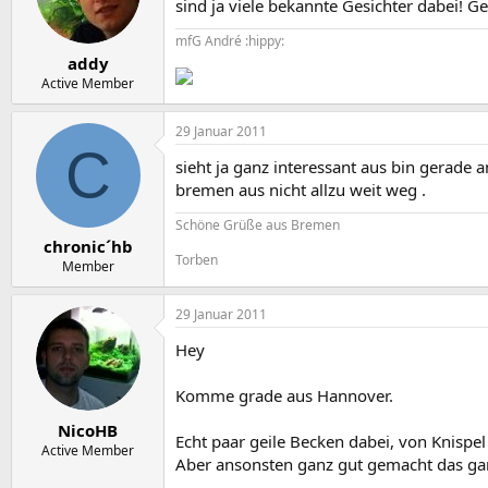
sind ja viele bekannte Gesichter dabei! G
mfG André :hippy:
addy
Active Member
29 Januar 2011
C
sieht ja ganz interessant aus bin gerad
bremen aus nicht allzu weit weg .
Schöne Grüße aus Bremen
chronic´hb
Torben
Member
29 Januar 2011
Hey
Komme grade aus Hannover.
NicoHB
Echt paar geile Becken dabei, von Knispe
Active Member
Aber ansonsten ganz gut gemacht das ga