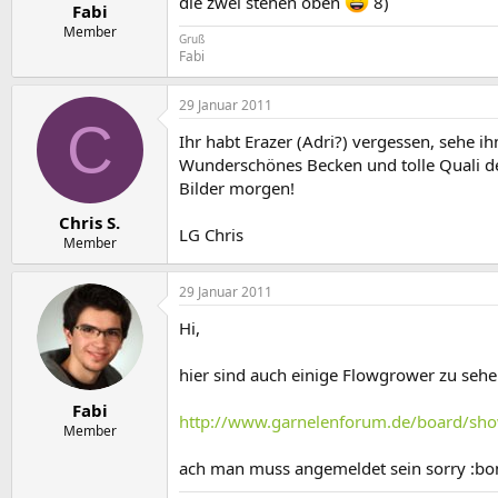
die zwei stehen oben
8)
Fabi
Member
Gruß
Fabi
29 Januar 2011
C
Ihr habt Erazer (Adri?) vergessen, sehe ih
Wunderschönes Becken und tolle Quali de
Bilder morgen!
Chris S.
LG Chris
Member
29 Januar 2011
Hi,
hier sind auch einige Flowgrower zu seh
Fabi
http://www.garnelenforum.de/board/sho
Member
ach man muss angemeldet sein sorry :bonk