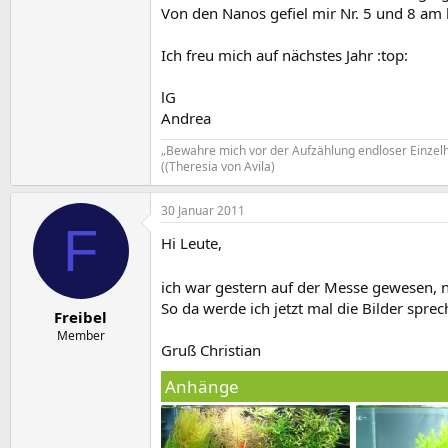
Von den Nanos gefiel mir Nr. 5 und 8 am
Ich freu mich auf nächstes Jahr :top:
lG
Andrea
„Bewahre mich vor der Aufzählung endloser Einzelh
((Theresia von Avila)
30 Januar 2011
F
Hi Leute,
ich war gestern auf der Messe gewesen, n
So da werde ich jetzt mal die Bilder sprec
Freibel
Member
Gruß Christian
Anhänge