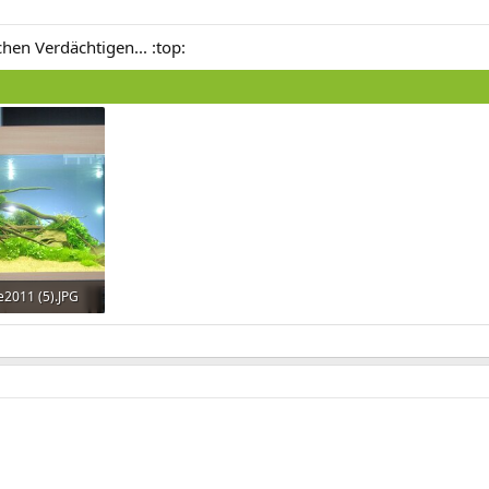
chen Verdächtigen... :top:
2011 (5).JPG
fe: 1.760