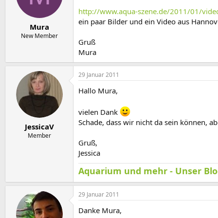
e
t
r
a
http://www.aqua-szene.de/2011/01/video
m
ein paar Bilder und ein Video aus Hannov
Mura
New Member
Gruß
Mura
29 Januar 2011
Hallo Mura,
vielen Dank
Schade, dass wir nicht da sein können, ab
JessicaV
Member
Gruß,
Jessica
Aquarium und mehr - Unser Bl
29 Januar 2011
Danke Mura,