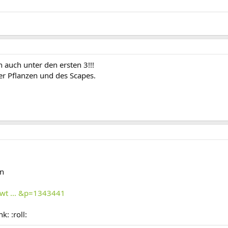
n auch unter den ersten 3!!!
r Pflanzen und des Scapes.
en
wt ... &p=1343441
: :roll: