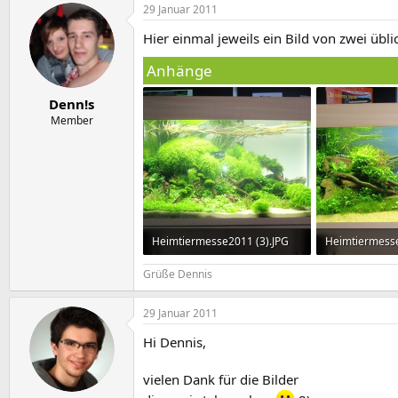
29 Januar 2011
Hier einmal jeweils ein Bild von zwei übli
Anhänge
Denn!s
Member
Heimtiermesse2011 (3).JPG
Heimtiermesse
1,2 MB · Aufrufe: 1.761
1,3 MB · Aufru
Grüße Dennis
29 Januar 2011
Hi Dennis,
vielen Dank für die Bilder