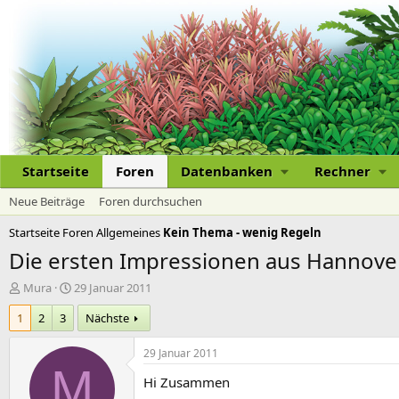
Startseite
Foren
Datenbanken
Rechner
Neue Beiträge
Foren durchsuchen
Startseite
Foren
Allgemeines
Kein Thema - wenig Regeln
Die ersten Impressionen aus Hannove
E
E
Mura
29 Januar 2011
r
r
1
2
3
Nächste
s
s
t
t
e
e
29 Januar 2011
l
l
M
Hi Zusammen
l
l