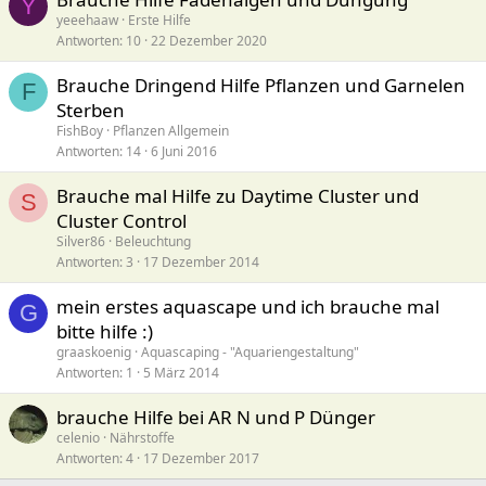
Y
yeeehaaw
Erste Hilfe
Antworten
10
22 Dezember 2020
Brauche Dringend Hilfe Pflanzen und Garnelen
F
Sterben
FishBoy
Pflanzen Allgemein
Antworten
14
6 Juni 2016
Brauche mal Hilfe zu Daytime Cluster und
S
Cluster Control
Silver86
Beleuchtung
Antworten
3
17 Dezember 2014
mein erstes aquascape und ich brauche mal
G
bitte hilfe :)
graaskoenig
Aquascaping - "Aquariengestaltung"
Antworten
1
5 März 2014
brauche Hilfe bei AR N und P Dünger
celenio
Nährstoffe
Antworten
4
17 Dezember 2017