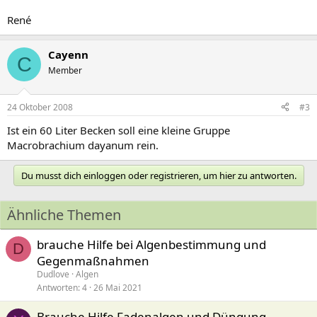
René
Cayenn
C
Member
24 Oktober 2008
#3
Ist ein 60 Liter Becken soll eine kleine Gruppe
Macrobrachium dayanum rein.
Du musst dich einloggen oder registrieren, um hier zu antworten.
Ähnliche Themen
brauche Hilfe bei Algenbestimmung und
D
Gegenmaßnahmen
Dudlove
Algen
Antworten
4
26 Mai 2021
Brauche Hilfe Fadenalgen und Düngung