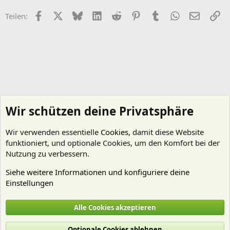
Facebook
X (Twitter)
Bluesky
LinkedIn
Reddit
Pinterest
Tumblr
WhatsApp
E-Mail
Li
Teilen:
Wir schützen deine Privatsphäre
Wir verwenden essentielle
Cookies
, damit diese Website
funktioniert, und optionale Cookies, um den Komfort bei der
Nutzung zu verbessern.
Siehe weitere Informationen und konfiguriere deine
Einstellungen
Aquascaping - "Aquariengestaltung"
Alle Cookies akzeptieren
Cookies
Deutsch (Du)
Optionale Cookies ablehnen
Nutzungsbedingungen
Datenschutz
Hilfe und Impressum
Start