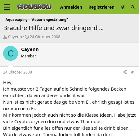
Anmelden
Registrieren
Aquascaping - "Aquariengestaltung"
Brauche Hilfe und zwar dringend ...
E
E
Cayenn
24 Oktober 2008
r
r
s
s
Cayenn
C
t
t
Member
e
e
l
l
l
l
24 Oktober 2008
#1
e
t
r
a
Hey;
m
ich musste vor 2 Tagen auf die Schnelle folgendes Becken
einrichten, da ein anderes undicht war.
Nun ist es nicht gerade das gelbe vom Ei, ehrlich gesagt ist es
nix von nem Ei.
Mir kommen jedoch auch nicht so die Klasse Ideen. Habe jetzt
viele Cryptocorynen drin und etwas Thaimoos.
Bin eigentlich für alles offen nur der Kies sollte drinbleiben.
Würde etwas zum Thema Indien toll finden da dort