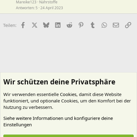
Mareike123
Nährstoffe
Antworten
5
24 April 2023
Facebook
X (Twitter)
Bluesky
LinkedIn
Reddit
Pinterest
Tumblr
WhatsApp
E-Mail
Li
Teilen:
Wir schützen deine Privatsphäre
Wir verwenden essentielle
Cookies
, damit diese Website
funktioniert, und optionale Cookies, um den Komfort bei der
Nutzung zu verbessern.
Siehe weitere Informationen und konfiguriere deine
Einstellungen
Algen