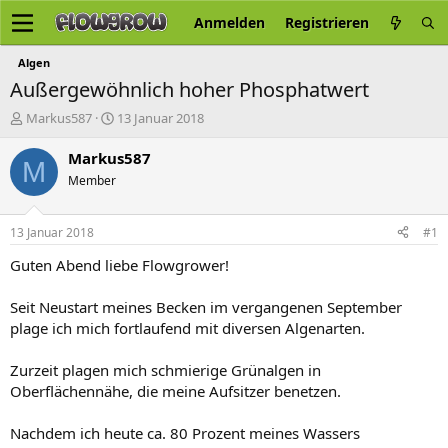
Anmelden
Registrieren
Algen
Außergewöhnlich hoher Phosphatwert
E
E
Markus587
13 Januar 2018
r
r
s
s
Markus587
M
t
t
Member
e
e
l
l
l
l
13 Januar 2018
#1
e
t
r
a
Guten Abend liebe Flowgrower!
m
Seit Neustart meines Becken im vergangenen September
plage ich mich fortlaufend mit diversen Algenarten.
Zurzeit plagen mich schmierige Grünalgen in
Oberflächennähe, die meine Aufsitzer benetzen.
Nachdem ich heute ca. 80 Prozent meines Wassers