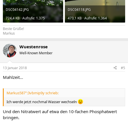
DSC04142.JPG
DSC04118.JPG
724,4 KB · Aufrufe: 1.375
473,1 KB · Aufrufe: 1.364
Beste Grüße!
Markus
Wuestenrose
Well-Known Member
13 Januar 2018
#5
Mahlzeit…
Markus587":3vbmip9y schrieb:
Ich werde jetzt nochmal Wasser wechseln
Und den Nitratwert auf etwa den 10-fachen Phosphatwert
bringen.