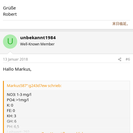
Grüße
Robert
末日临近。
unbekannt1984
U
Well-Known Member
13 Januar 2018
#6
Hallo Markus,
Markus587":g243d7ew schrieb:
NO3: 1-3 mg/l
PO4: >1mg/l
K: 0
FE: 0
KH: 3
GH: 6
PH: 6,5
Leitwert: 292