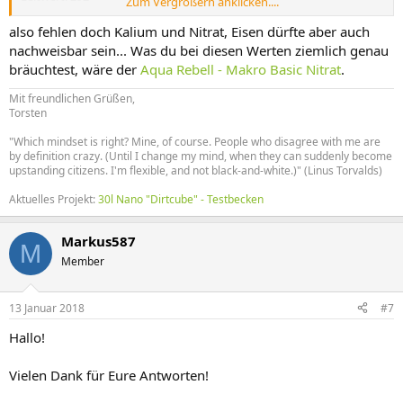
Zum Vergrößern anklicken....
CO2: Dauertest 30 mg/l
Temperatur: 24 Grad
also fehlen doch Kalium und Nitrat, Eisen dürfte aber auch
nachweisbar sein... Was du bei diesen Werten ziemlich genau
bräuchtest, wäre der
Aqua Rebell - Makro Basic Nitrat
.
Mit freundlichen Grüßen,
Torsten
"Which mindset is right? Mine, of course. People who disagree with me are
by definition crazy. (Until I change my mind, when they can suddenly become
upstanding citizens. I'm flexible, and not black-and-white.)" (Linus Torvalds)
Aktuelles Projekt:
30l Nano "Dirtcube" - Testbecken
Markus587
M
Member
13 Januar 2018
#7
Hallo!
Vielen Dank für Eure Antworten!