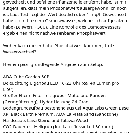
gewechselt und befallene Pflanzenteile entfernt habe, ist mir
aufgefallen, dass mein Phosphatwert außergewöhnlich hoch
ist. Laut Test liegt der Wert deutlich über 1 mg/l. Gewechselt
habe ich mit reinem Osmosewasser, welches ich aufgesalzen
habe (Leitwert ~ 300). Eine Kontrolle des Osmosewassers
ergab einen nicht nachweisenbaren Phosphatwert.
Woher kann dieser hohe Phosphatwert kommen, trotz
Wasserwechsel?
Hier ein paar grundlegende Angaben zum Setup:
ADA Cube Garden 60P
Beleuchtung Eigenbau LED 16-22 Uhr (ca. 40 Lumen pro
Liter)
Großer Eheim Filter mit grober Matte und Purigen
(Geringfilterung), Hydor Heizung 24 Grad
Bodengrundaufbau bestehend aus Cal Aqua Labs Green Base
XR, Black Earth Premium, ADA La Plata Sand (Sandzone)
Hardscape: Lava Steine und Talawa Wood
CO2 Dauertest Hellgrün (Indikatorflüssigkeit 30 mg/l)
Kontinuierliche Anwendung von Special Blend und Nite Out II