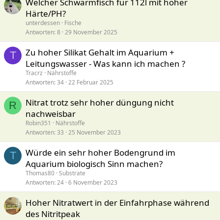
Welcher Schwarmfisch für 112l mit hoher
Härte/PH?
unterdessen
Fische
Antworten
8
29 November 2025
Zu hoher Silikat Gehalt im Aquarium +
T
Leitungswasser - Was kann ich machen ?
Tracrz
Nährstoffe
Antworten
34
22 Februar 2025
Nitrat trotz sehr hoher düngung nicht
R
nachweisbar
Robin351
Nährstoffe
Antworten
33
25 November 2023
Würde ein sehr hoher Bodengrund im
T
Aquarium biologisch Sinn machen?
Thomas80
Substrate
Antworten
24
6 November 2023
Hoher Nitratwert in der Einfahrphase während
des Nitritpeak