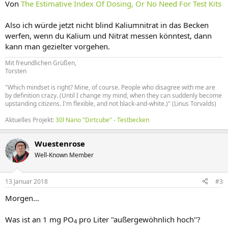
Von
The Estimative Index Of Dosing, Or No Need For Test Kits
Also ich würde jetzt nicht blind Kaliumnitrat in das Becken
werfen, wenn du Kalium und Nitrat messen könntest, dann
kann man gezielter vorgehen.
Mit freundlichen Grüßen,
Torsten
"Which mindset is right? Mine, of course. People who disagree with me are
by definition crazy. (Until I change my mind, when they can suddenly become
upstanding citizens. I'm flexible, and not black-and-white.)" (Linus Torvalds)
Aktuelles Projekt:
30l Nano "Dirtcube" - Testbecken
Wuestenrose
Well-Known Member
13 Januar 2018
#3
Morgen…
Was ist an 1 mg PO
pro Liter "außergewöhnlich hoch"?
4