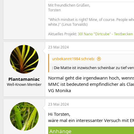
Mit freundlichen Grüßen,
Torsten
"Which mindset is right? Mine, of course. People wh
white.)" (Linus Torvalds)
Aktuelles Projekt:
30l Nano "Dirtcube" - Testbecken
23 Mai 2024
unbekannt1984 schrieb:
: Die Matte ist inzwischen scheinbar zu tief ver
Normal geht die irgendwann hoch, wenns
Plantamaniac
MMC ist bedeutend empfindlicher als Clado
Well-Known Member
VG Monika
23 Mai 2024
Hi Torsten,
wäre mal ein interessanter Versuch mit 
Anhänge