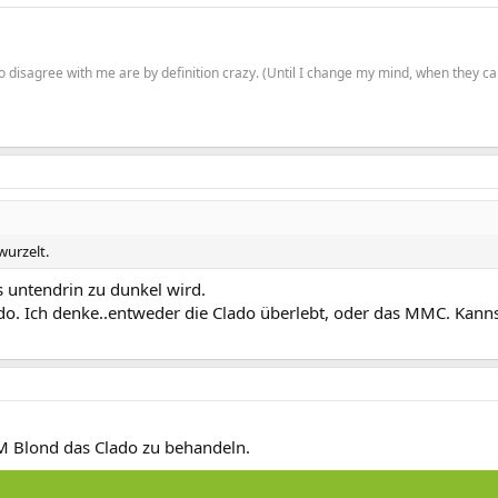
o disagree with me are by definition crazy. (Until I change my mind, when they ca
wurzelt.
 untendrin zu dunkel wird.
. Ich denke..entweder die Clado überlebt, oder das MMC. Kannst D
EM Blond das Clado zu behandeln.