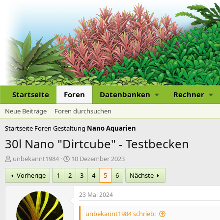
Startseite
Foren
Datenbanken
Rechner
Neue Beiträge
Foren durchsuchen
Startseite
Foren
Gestaltung
Nano Aquarien
30l Nano "Dirtcube" - Testbecken
E
E
unbekannt1984
10 Dezember 2023
r
r
Vorherige
1
2
3
4
5
6
Nächste
s
s
t
t
e
e
23 Mai 2024
l
l
l
l
unbekannt1984 schrieb: