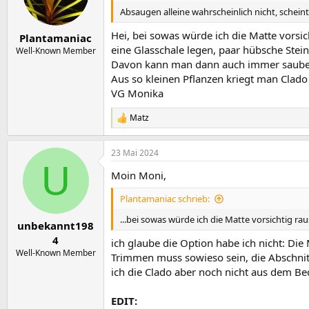
e
t
Absaugen alleine wahrscheinlich nicht, schei
r
a
m
Hei, bei sowas würde ich die Matte vorsi
Plantamaniac
eine Glasschale legen, paar hübsche Stei
Well-Known Member
Davon kann man dann auch immer sauber
Aus so kleinen Pflanzen kriegt man Clado
VG Monika
Matz
R
e
a
23 Mai 2024
k
U
t
Moin Moni,
i
o
Plantamaniac schrieb:
n
e
...bei sowas würde ich die Matte vorsichtig ra
n
unbekannt198
:
4
ich glaube die Option habe ich nicht: Die 
Well-Known Member
Trimmen muss sowieso sein, die Abschni
ich die Clado aber noch nicht aus dem Be
EDIT: