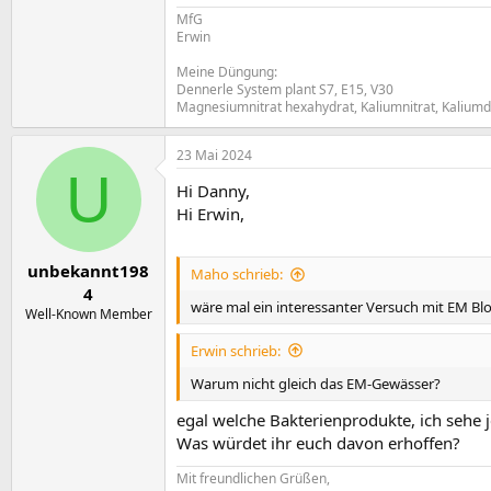
MfG
Erwin
Meine Düngung:
Dennerle System plant S7, E15, V30
Magnesiumnitrat hexahydrat, Kaliumnitrat, Kalium
23 Mai 2024
U
Hi Danny,
Hi Erwin,
unbekannt198
Maho schrieb:
4
wäre mal ein interessanter Versuch mit EM Bl
Well-Known Member
Erwin schrieb:
Warum nicht gleich das EM-Gewässer?
egal welche Bakterienprodukte, ich sehe j
Was würdet ihr euch davon erhoffen?
Mit freundlichen Grüßen,