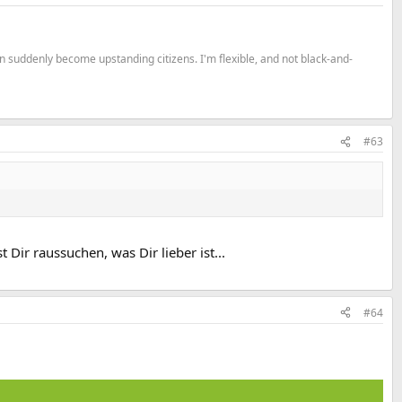
n suddenly become upstanding citizens. I'm flexible, and not black-and-
#63
ir raussuchen, was Dir lieber ist...
#64