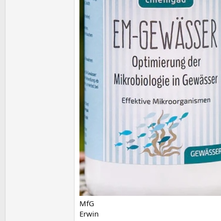
MfG
Erwin