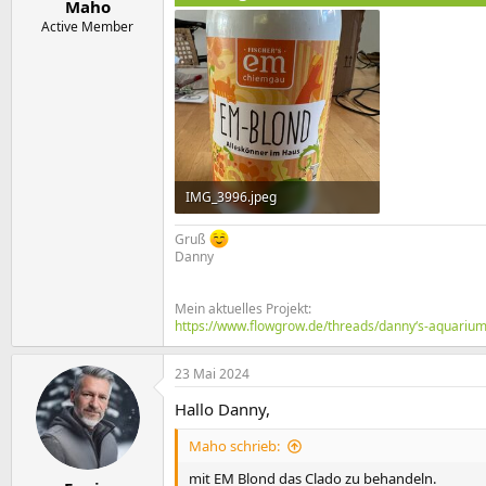
Maho
Active Member
IMG_3996.jpeg
1,3 MB · Aufrufe: 288
Gruß
Danny
Mein aktuelles Projekt:
https://www.flowgrow.de/threads/danny‘s-aquariu
23 Mai 2024
Hallo Danny,
Maho schrieb:
mit EM Blond das Clado zu behandeln.