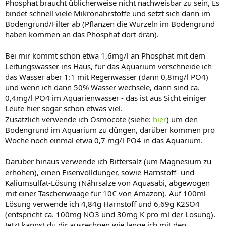
Phosphat braucht üblicherweise nicht nachweisbar zu sein, Es
bindet schnell viele Mikronährstoffe und setzt sich dann im
Bodengrund/Filter ab (Pflanzen die Wurzeln im Bodengrund
haben kommen an das Phosphat dort dran).
Bei mir kommt schon etwa 1,6mg/l an Phosphat mit dem
Leitungswasser ins Haus, für das Aquarium verschneide ich
das Wasser aber 1:1 mit Regenwasser (dann 0,8mg/l PO4)
und wenn ich dann 50% Wasser wechsele, dann sind ca.
0,4mg/l PO4 im Aquarienwasser - das ist aus Sicht einiger
Leute hier sogar schon etwas viel.
Zusätzlich verwende ich Osmocote (siehe:
hier
) um den
Bodengrund im Aquarium zu düngen, darüber kommen pro
Woche noch einmal etwa 0,7 mg/l PO4 in das Aquarium.
Darüber hinaus verwende ich Bittersalz (um Magnesium zu
erhöhen), einen Eisenvolldünger, sowie Harnstoff- und
Kaliumsulfat-Lösung (Nährsalze von Aquasabi, abgewogen
mit einer Taschenwaage für 10€ von Amazon). Auf 100ml
Lösung verwende ich 4,84g Harnstoff und 6,69g K2SO4
(entspricht ca. 100mg NO3 und 30mg K pro ml der Lösung).
Jetzt kannst du dir ausrechnen wie lange ich mit den