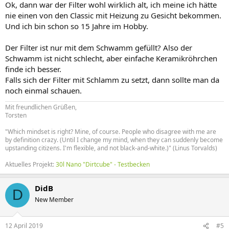
Ok, dann war der Filter wohl wirklich alt, ich meine ich hätte
nie einen von den Classic mit Heizung zu Gesicht bekommen.
Und ich bin schon so 15 Jahre im Hobby.
Der Filter ist nur mit dem Schwamm gefüllt? Also der
Schwamm ist nicht schlecht, aber einfache Keramikröhrchen
finde ich besser.
Falls sich der Filter mit Schlamm zu setzt, dann sollte man da
noch einmal schauen.
Mit freundlichen Grüßen,
Torsten
"Which mindset is right? Mine, of course. People who disagree with me are
by definition crazy. (Until I change my mind, when they can suddenly become
upstanding citizens. I'm flexible, and not black-and-white.)" (Linus Torvalds)
Aktuelles Projekt:
30l Nano "Dirtcube" - Testbecken
DidB
D
New Member
12 April 2019
#5