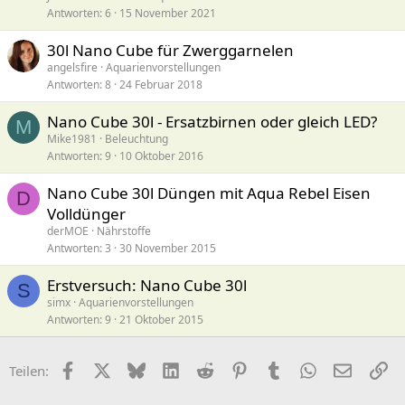
Antworten
6
15 November 2021
30l Nano Cube für Zwerggarnelen
angelsfire
Aquarienvorstellungen
Antworten
8
24 Februar 2018
Nano Cube 30l - Ersatzbirnen oder gleich LED?
M
Mike1981
Beleuchtung
Antworten
9
10 Oktober 2016
Nano Cube 30l Düngen mit Aqua Rebel Eisen
D
Volldünger
derMOE
Nährstoffe
Antworten
3
30 November 2015
Erstversuch: Nano Cube 30l
S
simx
Aquarienvorstellungen
Antworten
9
21 Oktober 2015
Facebook
X (Twitter)
Bluesky
LinkedIn
Reddit
Pinterest
Tumblr
WhatsApp
E-Mail
Li
Teilen: