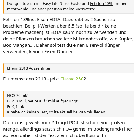
Düngen tue ich mit Easy Life Nitro, Fosfo und
Fetrilon 13%
. Immer
recht wenig und angepasst an meine Messwerte.
Fetrilon 13% ist Eisen-EDTA. Dazu gibt es 2 Sachen zu
beachten: Bei pH-Werten über 6,5 (sollte bei dir keine
Probleme machen) ist EDTA kaum noch zu verwenden und
deine Pflanzen brauchen weitere Mikronährstoffe, wie Kupfer,
Bor, Mangan,... Daher solltest du einen Eisen
voll
dünger
verwenden, keinen Eisen-Dünger.
Eheim 2313 Aussenfilter
Du meinst den 2213 - jetzt
Classic 250
?
NO3 20 ml/l
PO4 0 ml/l, heute auf 1ml/l aufgedüngt
Fe 0,1 ml/l
K habe ich keinen Test, sollte aktuell bei ca 9ml/l liegen
Du meinst jeweils mg/l? 1mg/l PO4 ist schon eine größere
Menge, allerdings setzt sich PO4 gerne im Bodengrund/Filter
ab, von daher ist der Test ziemlich überflüssig. Im