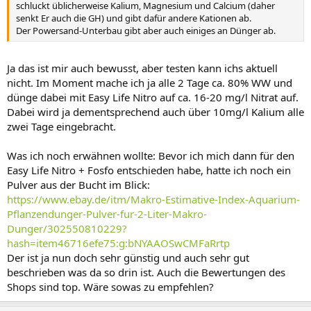
schluckt üblicherweise Kalium, Magnesium und Calcium (daher
senkt Er auch die GH) und gibt dafür andere Kationen ab.
Der Powersand-Unterbau gibt aber auch einiges an Dünger ab.
Ja das ist mir auch bewusst, aber testen kann ichs aktuell
nicht. Im Moment mache ich ja alle 2 Tage ca. 80% WW und
dünge dabei mit Easy Life Nitro auf ca. 16-20 mg/l Nitrat auf.
Dabei wird ja dementsprechend auch über 10mg/l Kalium alle
zwei Tage eingebracht.
Was ich noch erwähnen wollte: Bevor ich mich dann für den
Easy Life Nitro + Fosfo entschieden habe, hatte ich noch ein
Pulver aus der Bucht im Blick:
https://www.ebay.de/itm/Makro-Estimative-Index-Aquarium-
Pflanzendunger-Pulver-fur-2-Liter-Makro-
Dunger/302550810229?
hash=item46716efe75:g:bNYAAOSwCMFaRrtp
Der ist ja nun doch sehr günstig und auch sehr gut
beschrieben was da so drin ist. Auch die Bewertungen des
Shops sind top. Wäre sowas zu empfehlen?