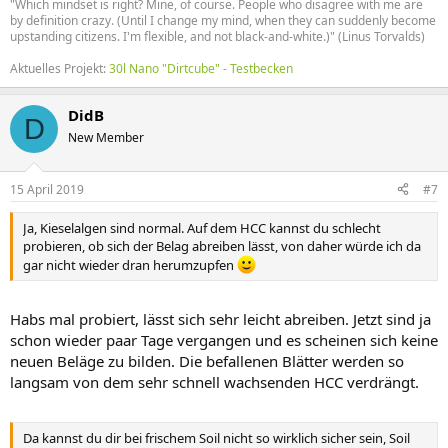
"Which mindset is right? Mine, of course. People who disagree with me are
by definition crazy. (Until I change my mind, when they can suddenly become
upstanding citizens. I'm flexible, and not black-and-white.)" (Linus Torvalds)
Aktuelles Projekt:
30l Nano "Dirtcube" - Testbecken
DidB
D
New Member
15 April 2019
#7
Ja, Kieselalgen sind normal. Auf dem HCC kannst du schlecht
probieren, ob sich der Belag abreiben lässt, von daher würde ich da
gar nicht wieder dran herumzupfen
Habs mal probiert, lässt sich sehr leicht abreiben. Jetzt sind ja
schon wieder paar Tage vergangen und es scheinen sich keine
neuen Beläge zu bilden. Die befallenen Blätter werden so
langsam von dem sehr schnell wachsenden HCC verdrängt.
Da kannst du dir bei frischem Soil nicht so wirklich sicher sein, Soil