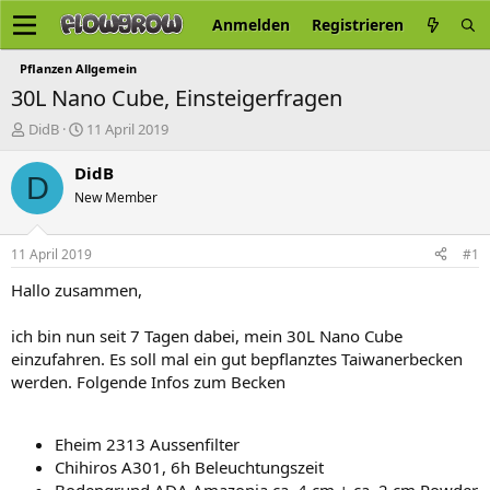
Anmelden
Registrieren
Pflanzen Allgemein
30L Nano Cube, Einsteigerfragen
E
E
DidB
11 April 2019
r
r
s
s
DidB
D
t
t
New Member
e
e
l
l
l
l
11 April 2019
#1
e
t
r
a
Hallo zusammen,
m
ich bin nun seit 7 Tagen dabei, mein 30L Nano Cube
einzufahren. Es soll mal ein gut bepflanztes Taiwanerbecken
werden. Folgende Infos zum Becken
Eheim 2313 Aussenfilter
Chihiros A301, 6h Beleuchtungszeit
Bodengrund ADA Amazonia ca. 4 cm + ca. 2 cm Powder