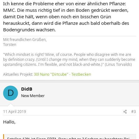
Ich kenne die Probleme eher von einer ähnlichen Pflanze:
MMC. Die muss richtig tief in den Boden gedrückt werden,
damit Die hält, wenn oben noch ein bisschen Grün
herauskuckt, dann wird die Pflanze auch bald oberhalb des
Bodengrundes wachsen.
Mit freundlichen Grüßen,
Torsten
"Which mindset is right? Mine, of course. People who disagree with me are
by definition crazy. (Until I change my mind, when they can suddenly become
upstanding citizens. I'm flexible, and not black-and-white.)" (Linus Torvalds)
Aktuelles Projekt:
30l Nano "Dirtcube" - Testbecken
DidB
D
New Member
11 April 2019
#3
Hallo,
Fetrilon 13% ist Eisen-EDTA. Dazu gibt es 2 Sachen zu beachten: Bei