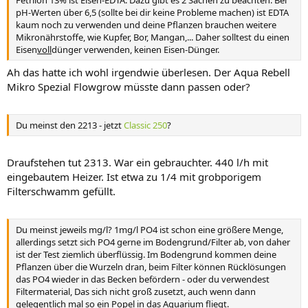
pH-Werten über 6,5 (sollte bei dir keine Probleme machen) ist EDTA
kaum noch zu verwenden und deine Pflanzen brauchen weitere
Mikronährstoffe, wie Kupfer, Bor, Mangan,... Daher solltest du einen
Eisen
voll
dünger verwenden, keinen Eisen-Dünger.
Ah das hatte ich wohl irgendwie überlesen. Der Aqua Rebell
Mikro Spezial Flowgrow müsste dann passen oder?
Du meinst den 2213 - jetzt
Classic 250
?
Draufstehen tut 2313. War ein gebrauchter. 440 l/h mit
eingebautem Heizer. Ist etwa zu 1/4 mit grobporigem
Filterschwamm gefüllt.
Du meinst jeweils mg/l? 1mg/l PO4 ist schon eine größere Menge,
allerdings setzt sich PO4 gerne im Bodengrund/Filter ab, von daher
ist der Test ziemlich überflüssig. Im Bodengrund kommen deine
Pflanzen über die Wurzeln dran, beim Filter können Rücklösungen
das PO4 wieder in das Becken befördern - oder du verwendest
Filtermaterial, Das sich nicht groß zusetzt, auch wenn dann
gelegentlich mal so ein Popel in das Aquarium fliegt.