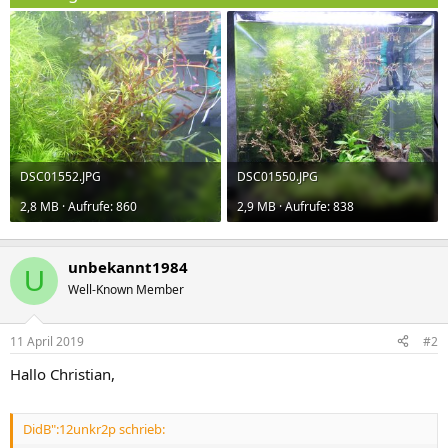
DSC01552.JPG
DSC01550.JPG
2,8 MB · Aufrufe: 860
2,9 MB · Aufrufe: 838
unbekannt1984
U
Well-Known Member
11 April 2019
#2
Hallo Christian,
DidB":12unkr2p schrieb: