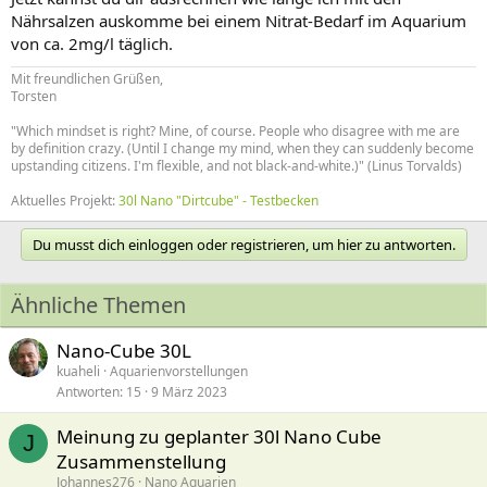
Nährsalzen auskomme bei einem Nitrat-Bedarf im Aquarium
von ca. 2mg/l täglich.
Mit freundlichen Grüßen,
Torsten
"Which mindset is right? Mine, of course. People who disagree with me are
by definition crazy. (Until I change my mind, when they can suddenly become
upstanding citizens. I'm flexible, and not black-and-white.)" (Linus Torvalds)
Aktuelles Projekt:
30l Nano "Dirtcube" - Testbecken
Du musst dich einloggen oder registrieren, um hier zu antworten.
Ähnliche Themen
Nano-Cube 30L
kuaheli
Aquarienvorstellungen
Antworten
15
9 März 2023
Meinung zu geplanter 30l Nano Cube
J
Zusammenstellung
Johannes276
Nano Aquarien