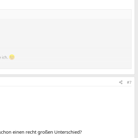
 ich.
 Lichtqualität irgendwie nachgelassen? Wie resistent ist die Lampe gegen
#7
schon einen recht großen Unterschied?