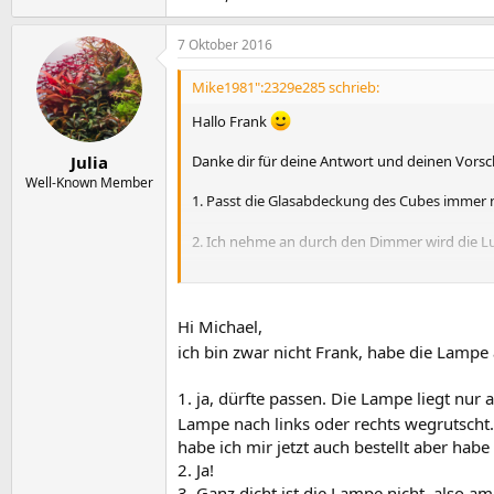
7 Oktober 2016
Mike1981":2329e285 schrieb:
Hallo Frank
Julia
Danke dir für deine Antwort und deinen Vorsch
Well-Known Member
1. Passt die Glasabdeckung des Cubes immer 
2. Ich nehme an durch den Dimmer wird die Lu
3. Da du sie ja nun ca. ein Jahre bereits in B
verdampfendes Wasser bzw. gegen Wasserspr
Hi Michael,
ich bin zwar nicht Frank, habe die Lampe
1. ja, dürfte passen. Die Lampe liegt nur
Lampe nach links oder rechts wegrutscht. 
habe ich mir jetzt auch bestellt aber hab
2. Ja!
3. Ganz dicht ist die Lampe nicht, also am