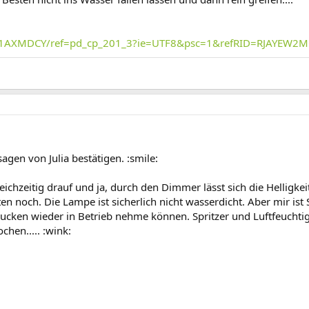
001AXMDCY/ref=pd_cp_201_3?ie=UTF8&psc=1&refRID=RJAYEW
agen von Julia bestätigen. :smile:
hzeitig drauf und ja, durch den Dimmer lässt sich die Helligkeit
ten noch. Die Lampe ist sicherlich nicht wasserdicht. Aber mir ist
 Mucken wieder in Betrieb nehme können. Spritzer und Luftfeucht
chen..... :wink: