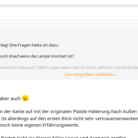
lag! Drei Fragen hätte ich dazu:
noch drauf wenn die Lampe montiert ist?
menzahl reduziert? 2800 Lumen wären bei mir sonst definitiv overkill denke
Zum Vergrößern anklicken....
etrieb hast, treten bei dir schon Mängel auf? Sind LEDs schon defekt? Hat die
itzer?
 aber auch
.
 an der Kante auf mit der originalen Plastik-Halterung.Nach Auße
Ist allerdings auf den ersten Blick nicht sehr vertrauenserwecke
e noch keine eigenen Erfahrungswerte.
 Besten nicht ins Wasser fallen lassen und dann rein greifen....