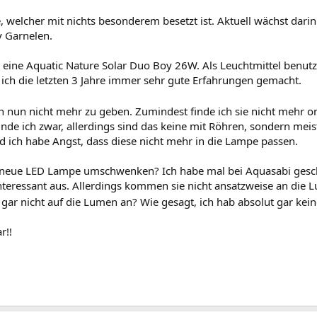
 welcher mit nichts besonderem besetzt ist. Aktuell wächst darin F
 Garnelen.
on eine Aquatic Nature Solar Duo Boy 26W. Als Leuchtmittel benu
ich die letzten 3 Jahre immer sehr gute Erfahrungen gemacht.
n nun nicht mehr zu geben. Zumindest finde ich sie nicht mehr o
nde ich zwar, allerdings sind das keine mit Röhren, sondern meis
d ich habe Angst, dass diese nicht mehr in die Lampe passen.
ne neue LED Lampe umschwenken? Ich habe mal bei Aquasabi gesc
nteressant aus. Allerdings kommen sie nicht ansatzweise an d
ar nicht auf die Lumen an? Wie gesagt, ich hab absolut gar ke
r!!