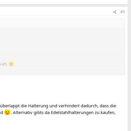
#5
 ich.
 Lichtqualität irgendwie nachgelassen? Wie resistent ist die Lampe gegen
n überlappt die Halterung und verhindert dadurch, dass die
nd
. Alternativ gibts da Edelstahlhalterungen zu kaufen,