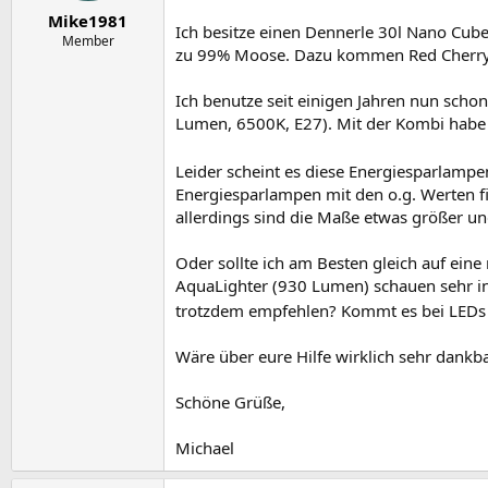
e
t
Mike1981
r
a
Ich besitze einen Dennerle 30l Nano Cube,
m
Member
zu 99% Moose. Dazu kommen Red Cherry
Ich benutze seit einigen Jahren nun sch
Lumen, 6500K, E27). Mit der Kombi habe 
Leider scheint es diese Energiesparlampe
Energiesparlampen mit den o.g. Werten fi
allerdings sind die Maße etwas größer un
Oder sollte ich am Besten gleich auf ei
AquaLighter (930 Lumen) schauen sehr i
trotzdem empfehlen? Kommt es bei LEDs g
Wäre über eure Hilfe wirklich sehr dankba
Schöne Grüße,
Michael