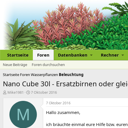
Startseite
Foren
Datenbanken
Rechner
Neue Beiträge
Foren durchsuchen
Startseite
Foren
Wasserpflanzen
Beleuchtung
Nano Cube 30l - Ersatzbirnen oder gle
E
E
Mike1981
7 Oktober 2016
r
r
s
s
7 Oktober 2016
t
t
M
Hallo zusammen,
e
e
l
l
l
l
ich bräuchte einmal eure Hilfe bzw. euren