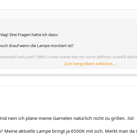
lag! Drei Fragen hätte ich dazu:
noch drauf wenn die Lampe montiert ist?
menzahl reduziert? 2800 Lumen wären bei mir sonst definitiv overkill denke
Zum Vergrößern anklicken....
etrieb hast, treten bei dir schon Mängel auf? Sind LEDs schon defekt? Hat die
itzer?
Und nein ich plane meine Garnelen natürlich nicht zu grillen. :lol:
? Meine aktuelle Lampe bringt ja 6500K mit sich. Merkt man da 