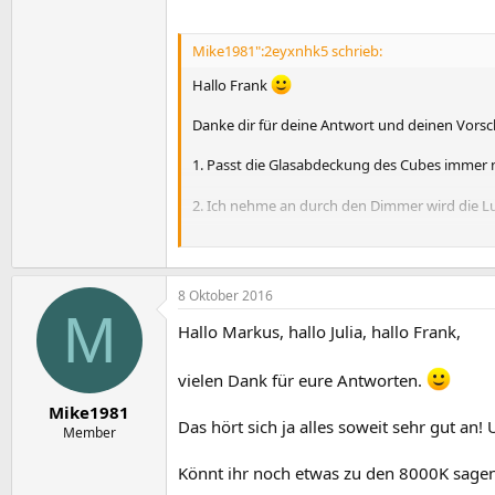
Mike1981":2eyxnhk5 schrieb:
Hallo Frank
Danke dir für deine Antwort und deinen Vorsch
1. Passt die Glasabdeckung des Cubes immer 
2. Ich nehme an durch den Dimmer wird die Lu
3. Da du sie ja nun ca. ein Jahre bereits in B
verdampfendes Wasser bzw. gegen Wasserspr
8 Oktober 2016
Vielen Dank für deine Antworten.
M
Hallo Markus, hallo Julia, hallo Frank,
LG,
Michael
vielen Dank für eure Antworten.
Mike1981
Das hört sich ja alles soweit sehr gut an! 
Member
Könnt ihr noch etwas zu den 8000K sagen