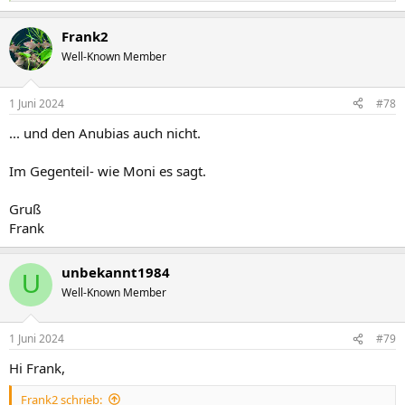
e
a
Frank2
k
t
Well-Known Member
i
o
n
1 Juni 2024
#78
e
n
... und den Anubias auch nicht.
:
Im Gegenteil- wie Moni es sagt.
Gruß
Frank
unbekannt1984
U
Well-Known Member
1 Juni 2024
#79
Hi Frank,
Frank2 schrieb: