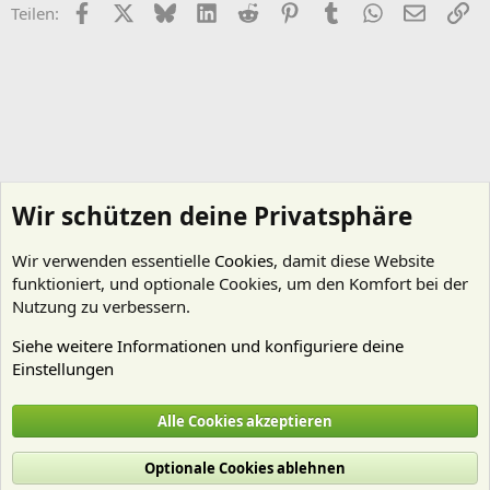
Facebook
X (Twitter)
Bluesky
LinkedIn
Reddit
Pinterest
Tumblr
WhatsApp
E-Mail
Li
Teilen:
Wir schützen deine Privatsphäre
Wir verwenden essentielle
Cookies
, damit diese Website
funktioniert, und optionale Cookies, um den Komfort bei der
Nutzung zu verbessern.
Siehe weitere Informationen und konfiguriere deine
Einstellungen
Nano Aquarien
Alle Cookies akzeptieren
Cookies
Deutsch (Du)
Optionale Cookies ablehnen
Nutzungsbedingungen
Datenschutz
Hilfe und Impressum
Start
R