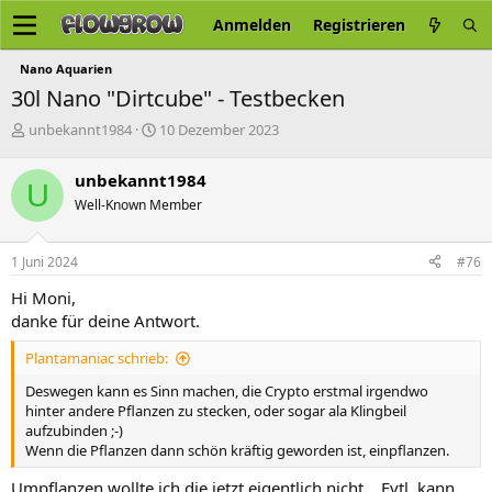
Anmelden
Registrieren
Nano Aquarien
30l Nano "Dirtcube" - Testbecken
E
E
unbekannt1984
10 Dezember 2023
r
r
s
s
unbekannt1984
U
t
t
Well-Known Member
e
e
l
l
l
l
1 Juni 2024
#76
e
t
r
a
Hi Moni,
m
danke für deine Antwort.
Plantamaniac schrieb:
Deswegen kann es Sinn machen, die Crypto erstmal irgendwo
hinter andere Pflanzen zu stecken, oder sogar ala Klingbeil
aufzubinden ;-)
Wenn die Pflanzen dann schön kräftig geworden ist, einpflanzen.
Umpflanzen wollte ich die jetzt eigentlich nicht... Evtl. kann