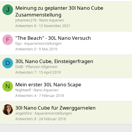
Meinung zu geplanter 30l Nano Cube
J
Zusammenstellung
Johannes276
Nano Aquarien
Antworten
6
15 November 2021
"The Beach" - 30L Nano Versuch
F
fajo
Aquarienvorstellungen
Antworten
0
9 Mai 2019
30L Nano Cube, Einsteigerfragen
D
DidB
Pflanzen Allgemein
Antworten
7
15 April 2019
Mein erster 30L Nano Scape
N
Nightwolf
Nano Aquarien
Antworten
4
7 Februar 2018
30l Nano Cube für Zwerggarnelen
angelsfire
Aquarienvorstellungen
Antworten
8
24 Februar 2018