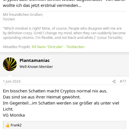
wollte ich das jetzt erstmal vermeiden...
Mit freundlichen Grüßen,
Torsten
"Which mindset is right? Mine, of course. People who disagree with me are
by definition crazy. (Until I change my mind, when they can suddenly become
upstanding citizens. I'm flexible, and not black-and-white.)" (Linus Torvalds)
Aktuelles Projekt:
30l Nano "Dirtcube" - Testbecken
Plantamaniac
Well-Known Member
1 Juni 2024
#77
Ein bisschen Schatten macht Cryptos normal nix aus.
Das sind sie aus ihrer Heimat gewöhnt.
Im Gegenteil...im Schatten werden sie größer als unter viel
Licht.
VG Monika
Frank2
R