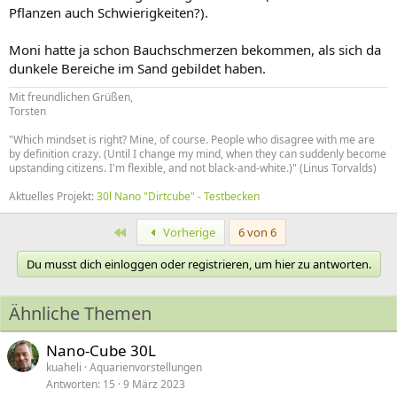
Pflanzen auch Schwierigkeiten?).
Moni hatte ja schon Bauchschmerzen bekommen, als sich da
dunkele Bereiche im Sand gebildet haben.
Mit freundlichen Grüßen,
Torsten
"Which mindset is right? Mine, of course. People who disagree with me are
by definition crazy. (Until I change my mind, when they can suddenly become
upstanding citizens. I'm flexible, and not black-and-white.)" (Linus Torvalds)
Aktuelles Projekt:
30l Nano "Dirtcube" - Testbecken
Erste
Vorherige
6 von 6
Du musst dich einloggen oder registrieren, um hier zu antworten.
Ähnliche Themen
Nano-Cube 30L
kuaheli
Aquarienvorstellungen
Antworten
15
9 März 2023