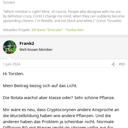
Torsten
"Which mindset is right? Mine, of course. People who disagree with me are
by definition crazy. (Until I change my mind, when they can suddenly become
upstanding citizens. I'm flexible, and not black-and-white.)" (Linus Torvalds)
Aktuelles Projekt:
30l Nano "Dirtcube" - Testbecken
Frank2
Well-Known Member
1 Juni 2024
#80
Hi Torsten.
Mein Beitrag bezog sich auf das Licht.
Die Rotala wächst aber klasse oder? Sehr schöne Pflanze.
Mir wäre es neu, dass Cryptocorynen andere Ansprüche an
die Wurzelbildung haben wie andere Pflanzen. Und die
anderen haben das Problem ja scheinbar nicht. Normale
Diffusion BG mit Wasser reicht im übrigen völlig aus für