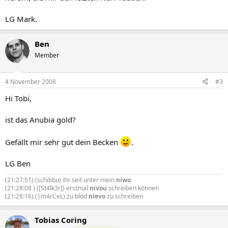
LG Mark.
Ben
Member
4 November 2008
#3
Hi Tobi,
ist das Anubia gold?
Gefällt mir sehr gut dein Becken
.
LG Ben
(21:27:51) (schibbu) ihr seit unter mein
niwo
(21:28:08 ) ([St4lk3r]) erstmal
nivou
schreiben können
(21:28:16) (|m4rCeL) zu blöd
nievo
zu schreiben
Tobias Coring