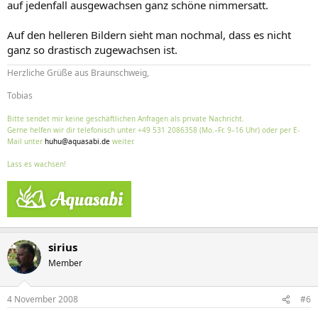
auf jedenfall ausgewachsen ganz schöne nimmersatt.
Auf den helleren Bildern sieht man nochmal, dass es nicht
ganz so drastisch zugewachsen ist.
Herzliche Grüße aus Braunschweig,
Tobias
Bitte sendet mir keine geschäftlichen Anfragen als private Nachricht.
Gerne helfen wir dir telefonisch unter +49 531 2086358 (Mo.–Fr. 9–16 Uhr) oder per E-
Mail unter
huhu@aquasabi.de
weiter.
Lass es wachsen!
sirius
Member
4 November 2008
#6