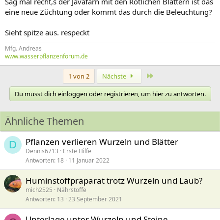
Sag mal recht,s der Javafarn mit den Rötlichen Blättern ist das
eine neue Züchtung oder kommt das durch die Beleuchtung?
Sieht spitze aus. respeckt
Mfg. Andreas
www.wasserpflanzenforum.de
Letzte
1 von 2
Nächste
Du musst dich einloggen oder registrieren, um hier zu antworten.
Ähnliche Themen
Pflanzen verlieren Wurzeln und Blätter
D
Dennis6713
Erste Hilfe
Antworten
18
11 Januar 2022
Huminstoffpräparat trotz Wurzeln und Laub?
mich2525
Nährstoffe
Antworten
13
23 September 2021
Unterlage unter Wurzeln und Steine