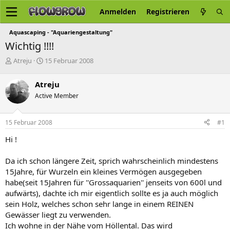
Anmelden
Registrieren
Aquascaping - "Aquariengestaltung"
Wichtig !!!!
E
E
Atreju
15 Februar 2008
r
r
s
s
Atreju
t
t
Active Member
e
e
l
l
l
l
15 Februar 2008
#1
e
t
r
a
Hi !
m
Da ich schon längere Zeit, sprich wahrscheinlich mindestens
15Jahre, für Wurzeln ein kleines Vermögen ausgegeben
habe(seit 15Jahren für ''Grossaquarien'' jenseits von 600l und
aufwärts), dachte ich mir eigentlich sollte es ja auch möglich
sein Holz, welches schon sehr lange in einem REINEN
Gewässer liegt zu verwenden.
Ich wohne in der Nähe vom Höllental. Das wird