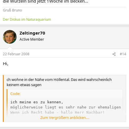
die Wurzeln sind jetzt 1Woche im Becken...
Gruß Bruno
Der Diskus im Naturaquarium
Zeltinger70
Active Member
22 Februar 2008
#14
Hi,
ch wohne in der Nähe vom Höllental. Das wird wahrscheinlich
keinem etwas sagen
Code:
ich meine es zu kennen,

möglicherweise liegt es sehr nahe zur ehemaligen inn
Wenn ich Recht habe - hallo Herr Nachbar!

Zum Vergrößern anklicken....
Gruß Wolfgang