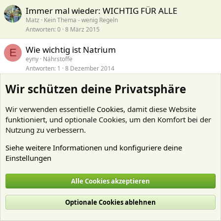
Immer mal wieder: WICHTIG FÜR ALLE
Matz
Kein Thema - wenig Regeln
Antworten
0
8 März 2015
Wie wichtig ist Natrium
E
eyny
Nährstoffe
Antworten
1
8 Dezember 2014
Wir schützen deine Privatsphäre
Die Farbtemperatur wichtig oder nur optik?
S
Spikenet
Beleuchtung
Antworten
15
13 Juli 2014
Wir verwenden essentielle
Cookies
, damit diese Website
funktioniert, und optionale Cookies, um den Komfort bei der
AQUARIENSTECKBRIEFE - WICHTIG
Nutzung zu verbessern.
Tobias Coring
Kein Thema - wenig Regeln
Antworten
7
20 März 2013
Siehe weitere Informationen und konfiguriere deine
Einstellungen
Wichtig Bitte Lesen
Blubb
Technik
Alle Cookies akzeptieren
Antworten
22
24 Dezember 2011
Optionale Cookies ablehnen
Facebook
X (Twitter)
Bluesky
LinkedIn
Reddit
Pinterest
Tumblr
WhatsApp
E-Mail
Li
Teilen: