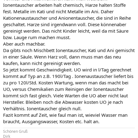
Ionentauscher arbeiten halt chemisch, Harze halten Stoffe
fest. Metalle im Kati und nicht Metalle im Ani. Daher
Kationenaustauscher und Anionentauscher, die sind in Reihe
geschaltet. Harze sind irgendwann voll. Diese könnenaber
gereinigt werden. Das nicht Kinder leicht, weil da mit Säure
bzw. Lauge rum machen musst.
Aber auch machbar.
Da gibts noch Mischbett Ionentauscher, Kati und Ani gemischt
in einer Säule. Wenn Harz voll, dann muss man das neu
kaufen, kann nicht gereinigt werden.
So jetzt kommt Geschwindigkeit. UO wird in l/Tag gerechnet
kommt auf Typ an z.B. 190l/Tag . Ionenaustauscher liefert bis
zu pro 120l/Std. Kosten Wartung, wenn man das macht bei
UO, versus Chemikalien zum Reinigen der Ionentauscher
kommt sich fast gleich. Viele Warten die UO aber nicht laut
Hersteller. Bleiben noch die Abwasser kosten UO je nach
Verhältnis. Ionentauscher gleich null.
Fazit kommt auf Zeit, wie faul man ist, wieviel Wasser man
braucht, Ausgangswasser, Kosten etc. halt an.
Schönen Gruß
Dirk