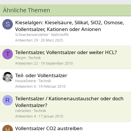
Ähnliche Themen
Kieselalgen: Kieselsäure, Silikat, SiO2, Osmose,
S
Vollentsalzer, Kationen oder Anionen
Schneckenversteher
Nährstoffe
Antworten
29
20 März 2025
Teilentsalzer, Vollentsalzer oder weiter HCL?
T
Thrym
Technik
Antworten
22
19 September 2010
Teil- oder Vollentsalzer
HouseDeere
Technik
Antworten
6
19 Februar 2010
Teilentsalzer / Kationenaustauscher oder doch
R
Vollentsalzer?
rotrücken
Technik
Antworten
4
17 Januar 2010
Vollentsalzer CO2 austreiben
H