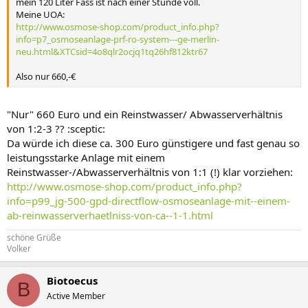
mein 120 Liter Fass ist nach einer Stunde voll.
Meine UOA:
http://www.osmose-shop.com/product_info.php?
info=p7_osmoseanlage-prf-ro-system---ge-merlin-
neu.html&XTCsid=4o8qlr2ocjq1tq26hf812ktr67
Also nur 660,-€
"Nur" 660 Euro und ein Reinstwasser/ Abwasserverhältnis
von 1:2-3 ?? :sceptic:
Da würde ich diese ca. 300 Euro günstigere und fast genau so
leistungsstarke Anlage mit einem
Reinstwasser-/Abwasserverhältnis von 1:1 (!) klar vorziehen:
http://www.osmose-shop.com/product_info.php?
info=p99_jg-500-gpd-directflow-osmoseanlage-mit--einem-
ab-reinwasserverhaetlniss-von-ca--1-1.html
schöne Grüße
Volker
Biotoecus
B
Active Member