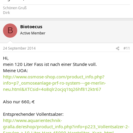
Schönen Gruß
Dirk
Biotoecus
B
Active Member
24 September 2014
#11
Hi,
mein 120 Liter Fass ist nach einer Stunde voll.
Meine UOA:
http://www.osmose-shop.com/product_info.php?
info=p7_osmoseanlage-prf-ro-system---ge-merlin-
neu.html&XTCsid=4o8qlr2ocjq1tq26hf812ktr67
Also nur 660,-€
Entsprechender Vollentsalzer:
http://www.aquarientechnik-
gralla.de/eshop/product_info.php?info=p223_Vollentsalzer-2-
Saeulen-a-10-Liter-Harz-45000-Haerteliter--Kurz-.html