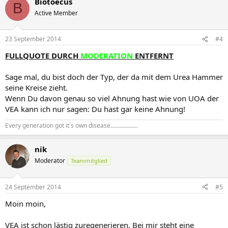
Biotoecus
B
Active Member
23 September 2014
#4
FULLQUOTE DURCH
MODERATION
ENTFERNT
Sage mal, du bist doch der Typ, der da mit dem Urea Hammer
seine Kreise zieht.
Wenn Du davon genau so viel Ahnung hast wie von UOA der
VEA kann ich nur sagen: Du hast gar keine Ahnung!
Every generation got it´s own disease..................
nik
Moderator
Teammitglied
24 September 2014
#5
Moin moin,
VEA ist schon lästig zuregenerieren. Bei mir steht eine