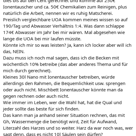
dies bis auf den Cent gerechnet und komme auf 250€
Ionentauscher und ca. 50€ Chemikalien zum Reinigen, plus
natürlich die Arbeit, nennen wir es ruhig Matscherei.
Preislich vergleichbare UOA kommen meines wissen so auf
190/Tag und Abwasser Verhältnis 1:4. Was dann schlappe
174€ Abwasser im Jahr bei mir wären. Mal abgesehen wie
lange die UOA bei mir laufen müsste.
Könnte ich mir so was leisten? Ja, kann ich locker aber will ich
das, NEIN.
Dazu muss ich noch mal sagen, dass ich die Becken mit
wöchentlich 10% betreibe (das aber anderes Thema und für
mich durch gerechnet).
Kleines 30l Nano mit Ionentauscher betreiben, würde
allerdings den Rahmen, die Bequemlichkeit usw. sprengen
oder auch nicht. Mischbett Ionentauscher könnte man da
gegen rechnen oder auch nicht.
Wie immer im Leben, wer die Wahl hat, hat die Qual und
jeder sollte das beste für sich finden.
Das kann man ja anhand seiner Situation rechnen, das mit
Gh, Wassermenge die benötigt wird, Zeit für Aufwand,
Literzahl des Harzes und so weiter. Harz da war noch was, wer
sagt denn, dass es nicht 10l Säulen sein dürfen?