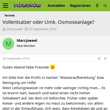
Anmelden
Registrieren
Technik
Vollentsalzer oder Umk. Osmoseanlage?
E
E
Marcjoeeel
23 September 2014
r
r
s
s
Marcjoeeel
M
t
t
New Member
e
e
l
l
l
l
23 September 2014
#1
e
t
r
a
Guten Abend liebe Freunde
m
Ich bitte hier die Profis in Sachen "Wasseraufbereitung" bzw.
Reinigung um Hilfe!
Mein Leitungswasser ist mehr oder weniger richtig mies... Es
ist enorm hart, basisch und weist einen recht hohen
Silikatwert auf, bei dem ich befürchte, früher oder später
Kiesel- und andere Algen ins Haus zu bekommen, vor allem
jetzt in der Einlaufphase. (Ich weis, dass Kieselalgen ab und an