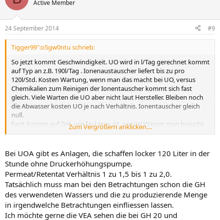
Active Member
24 September 2014
#9
Tigger99":o5gw0ntu schrieb:
So jetzt kommt Geschwindigkeit. UO wird in l/Tag gerechnet kommt
auf Typ an z.B. 190l/Tag . Ionenaustauscher liefert bis zu pro
120l/Std. Kosten Wartung, wenn man das macht bei UO, versus
Chemikalien zum Reinigen der Ionentauscher kommt sich fast
gleich. Viele Warten die UO aber nicht laut Hersteller. Bleiben noch
die Abwasser kosten UO je nach Verhältnis. Ionentauscher gleich
null.
Fazit kommt auf Zeit, wie faul man ist, wieviel Wasser man braucht,
Zum Vergrößern anklicken....
Ausgangswasser, Kosten etc. halt an.
Bei UOA gibt es Anlagen, die schaffen locker 120 Liter in der
Stunde ohne Druckerhöhungspumpe.
Permeat/Retentat Verhältnis 1 zu 1,5 bis 1 zu 2,0.
Tatsächlich muss man bei den Betrachtungen schon die GH
des verwendeten Wassers und die zu produzierende Menge
in irgendwelche Betrachtungen einfliessen lassen.
Ich möchte gerne die VEA sehen die bei GH 20 und