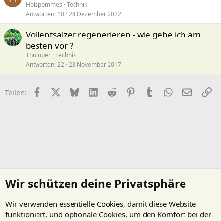
Holzpommes
Technik
Antworten
10
28 Dezember 2022
Vollentsalzer regenerieren - wie gehe ich am
besten vor ?
Thumper
Technik
Antworten
22
23 November 2017
Facebook
X (Twitter)
Bluesky
LinkedIn
Reddit
Pinterest
Tumblr
WhatsApp
E-Mail
Li
Teilen:
Wir schützen deine Privatsphäre
Wir verwenden essentielle
Cookies
, damit diese Website
funktioniert, und optionale Cookies, um den Komfort bei der