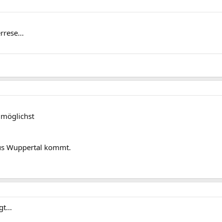
rese...
 möglichst
us Wuppertal kommt.
t...