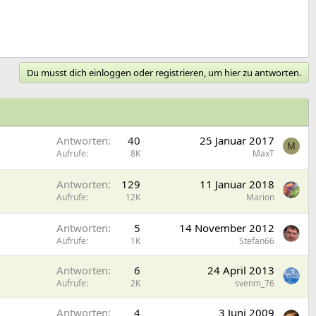
Du musst dich einloggen oder registrieren, um hier zu antworten.
Antworten
40
25 Januar 2017
M
Aufrufe
8K
MaxT
Antworten
129
11 Januar 2018
Aufrufe
12K
Marion
Antworten
5
14 November 2012
Aufrufe
1K
Stefan66
Antworten
6
24 April 2013
Aufrufe
2K
svenm_76
Antworten
4
3 Juni 2009