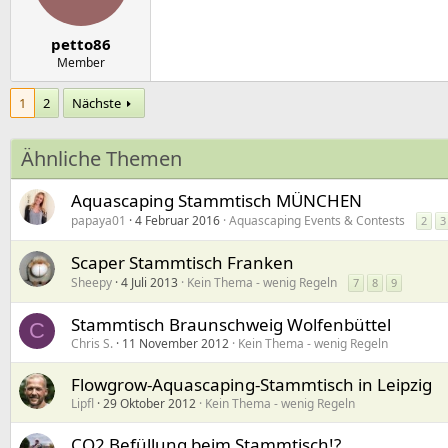
petto86
Member
1
2
Nächste
Ähnliche Themen
Aquascaping Stammtisch MÜNCHEN
papaya01
4 Februar 2016
Aquascaping Events & Contests
2
3
Scaper Stammtisch Franken
Sheepy
4 Juli 2013
Kein Thema - wenig Regeln
7
8
9
Stammtisch Braunschweig Wolfenbüttel
C
Chris S.
11 November 2012
Kein Thema - wenig Regeln
Flowgrow-Aquascaping-Stammtisch in Leipzig
Lipfl
29 Oktober 2012
Kein Thema - wenig Regeln
CO2 Befüllung beim Stammtisch!?