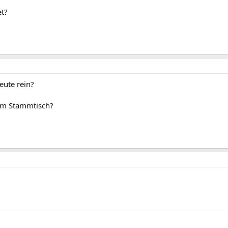
et?
eute rein?
em Stammtisch?