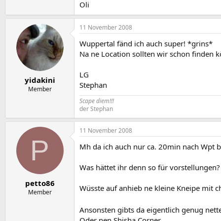
Oli
11 November 2008
Wuppertal fänd ich auch super! *grins*
Na ne Location sollten wir schon finden k
LG
yidakini
Stephan
Member
Scape diem!!!
der Stephan
11 November 2008
P
Mh da ich auch nur ca. 20min nach Wpt 
Was hättet ihr denn so für vorstellungen?
petto86
Wüsste auf anhieb ne kleine Kneipe mit ch
Member
Ansonsten gibts da eigentlich genug net
Oder nen Shisha Corner...