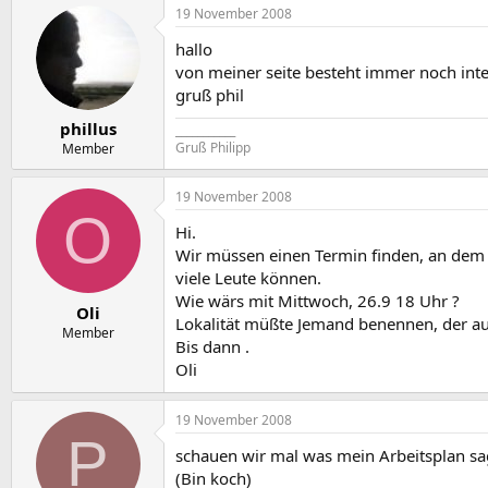
19 November 2008
hallo
von meiner seite besteht immer noch inter
gruß phil
phillus
___________
Gruß Philipp
Member
19 November 2008
O
Hi.
Wir müssen einen Termin finden, an dem
viele Leute können.
Wie wärs mit Mittwoch, 26.9 18 Uhr ?
Oli
Lokalität müßte Jemand benennen, der a
Member
Bis dann .
Oli
19 November 2008
P
schauen wir mal was mein Arbeitsplan sag
(Bin koch)