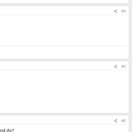
#4
#5
#6
nd ihr?