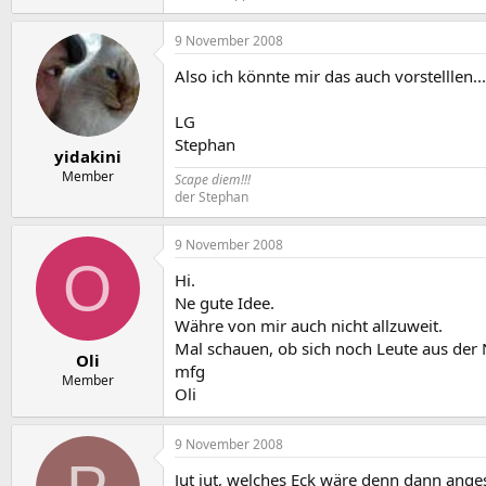
9 November 2008
Also ich könnte mir das auch vorstelllen...
LG
Stephan
yidakini
Member
Scape diem!!!
der Stephan
9 November 2008
O
Hi.
Ne gute Idee.
Währe von mir auch nicht allzuweit.
Mal schauen, ob sich noch Leute aus der
Oli
mfg
Member
Oli
9 November 2008
Jut jut, welches Eck wäre denn dann ange