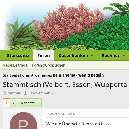
Startseite
Foren
Datenbanken
Rechner
Neue Beiträge
Foren durchsuchen
Startseite
Foren
Allgemeines
Kein Thema - wenig Regeln
Stammtisch (Velbert, Essen, Wuppertal)
E
E
petto86
5 November 2008
r
r
1
2
Nächste
s
s
t
t
e
e
5 November 2008
l
l
P
Wie die Überschrift erraten lässt...
l
l