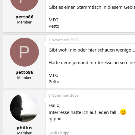
e
t
r
a
Gibt es einen Stammtisch in diesem Gebi
m
petto86
MFG
Member
Petto
8 November 2008
P
Gibt wohl nix oder hier schauen wenige L
Hätte denn jemand inmteresse an so ein
petto86
MFG
Member
Petto
9 November 2008
Hallo,
Interresse hätte ich auf jeden fall .
lg phil
phillus
___________
Member
Gruß Philipp