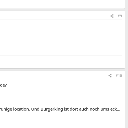
#9
#10
rde?
ruhige location. Und Burgerking ist dort auch noch ums eck...