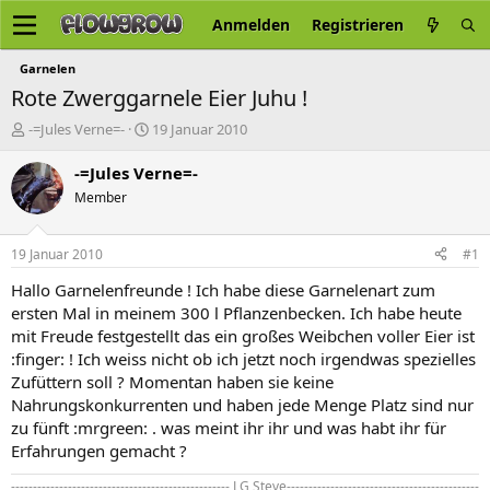
Anmelden
Registrieren
Garnelen
Rote Zwerggarnele Eier Juhu !
E
E
-=Jules Verne=-
19 Januar 2010
r
r
s
s
-=Jules Verne=-
t
t
Member
e
e
l
l
l
l
19 Januar 2010
#1
e
t
r
a
Hallo Garnelenfreunde ! Ich habe diese Garnelenart zum
m
ersten Mal in meinem 300 l Pflanzenbecken. Ich habe heute
mit Freude festgestellt das ein großes Weibchen voller Eier ist
:finger: ! Ich weiss nicht ob ich jetzt noch irgendwas spezielles
Zufüttern soll ? Momentan haben sie keine
Nahrungskonkurrenten und haben jede Menge Platz sind nur
zu fünft :mrgreen: . was meint ihr ihr und was habt ihr für
Erfahrungen gemacht ?
-------------------------------------------------- LG Steve--------------------------------------------