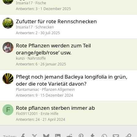
Insania17
Fische
Antworten
3
1 Dezember 2025
Zufutter für rote Rennschnecken
Insania17
Schnecken
Antworten
2
30 Juli 2025
Rote Pflanzen werden zum Teil
orange/gelb/rose‘ usw.
kunzi
Nährstoffe
Antworten
6
26 Januar 2025
Pflegt noch jemand Bacleya longifolia in grün,
oder die rote Varietät davon?
Plantamaniac
Pflanzen Allgemein
Antworten
9
15 Dezember 2024
Rote pflanzen sterben immer ab
F
Flo09112001
Erste Hilfe
Antworten
24
21 April 2024
Facebook
X (Twitter)
Bluesky
LinkedIn
Reddit
Pinterest
Tumblr
WhatsApp
E-Mail
Li
Teilen: