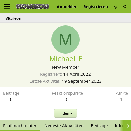
Anmelden
Registrieren
Mitglieder
M
Michael_F
New Member
Registriert
14 April 2022
Letzte Aktivität
19 September 2023
Beiträge
Reaktionspunkte
Punkte
6
0
1
Finden
Profilnachrichten
Neueste Aktivitäten
Beiträge
Informa