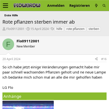
Anmelden
Registrieren
Erste Hilfe
Rote pflanzen sterben immer ab
E
E
S
Flo09112001
15 April 2024
hilfe
rote pflanzen
sterben
r
r
c
s
s
h
Flo09112001
t
t
l
F
e
e
a
New Member
l
l
g
l
l
w
20 April 2024
#16
e
t
o
r
a
r
So ich habe jetzt einige Veränderungen gemacht habe mir
m
t
paar schnell wachsenden Pflanzen geholt und ne neue Lampe
e
ich bedanke mich schon mal an alle die mir geholfen haben
LG Flo
Anhänge