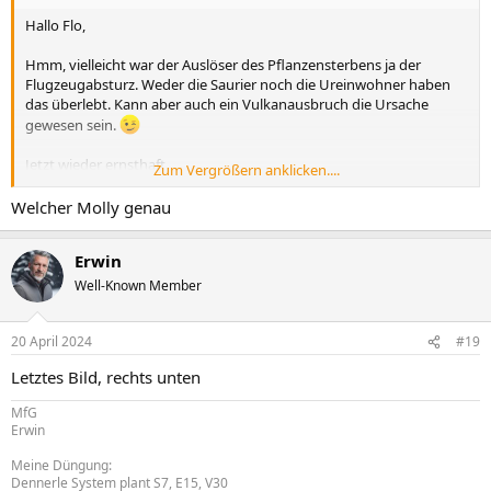
Hallo Flo,
Hmm, vielleicht war der Auslöser des Pflanzensterbens ja der
Flugzeugabsturz. Weder die Saurier noch die Ureinwohner haben
das überlebt. Kann aber auch ein Vulkanausbruch die Ursache
gewesen sein.
Jetzt wieder ernsthaft.
Zum Vergrößern anklicken....
Dein Molly sieht krank aus.
Welcher Molly genau
MfG
Erwin
Erwin
Well-Known Member
20 April 2024
#19
Letztes Bild, rechts unten
MfG
Erwin
Meine Düngung:
Dennerle System plant S7, E15, V30