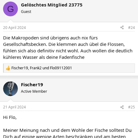
a
Gelöschtes Mitglied 23775
k
G
t
Guest
i
o
n
20 April 2024
#24
e
n
Die Makropoden sind übrigens auch nix fürs
:
Gesellschaftsbecken. Die klemmen auch übel die Flossen,
fühlen sich also definitiv nicht wohl. Auch wollen die deutlich
kühleres Wasser als deine Fadenfische
Fischer19
,
Frank2
und
Flo09112001
R
e
a
Fischer19
k
t
Active Member
i
o
n
21 April 2024
#25
e
n
Hi Flo,
:
Meiner Meinung nach und dem Wohle der Fische solltest Du
Dich auf einige wenige Arten beschränken und am besten