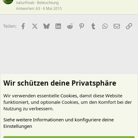
naturfreak
Beleuchtung
Antworten
63
6 Mai 2015
Facebook
X (Twitter)
Bluesky
LinkedIn
Reddit
Pinterest
Tumblr
WhatsApp
E-Mail
Li
Teilen:
Wir schützen deine Privatsphäre
Wir verwenden essentielle
Cookies
, damit diese Website
funktioniert, und optionale Cookies, um den Komfort bei der
Nutzung zu verbessern.
Siehe weitere Informationen und konfiguriere deine
Einstellungen
Erste Hilfe