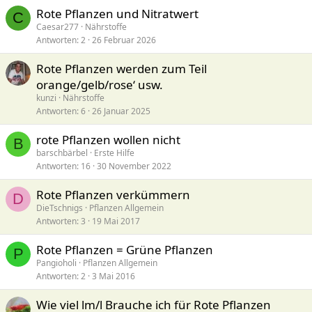
:
Rote Pflanzen und Nitratwert
C
Caesar277
Nährstoffe
Antworten
2
26 Februar 2026
Rote Pflanzen werden zum Teil
orange/gelb/rose‘ usw.
kunzi
Nährstoffe
Antworten
6
26 Januar 2025
rote Pflanzen wollen nicht
B
barschbärbel
Erste Hilfe
Antworten
16
30 November 2022
Rote Pflanzen verkümmern
D
DieTschnigs
Pflanzen Allgemein
Antworten
3
19 Mai 2017
Rote Pflanzen = Grüne Pflanzen
P
Pangioholi
Pflanzen Allgemein
Antworten
2
3 Mai 2016
Wie viel lm/l Brauche ich für Rote Pflanzen