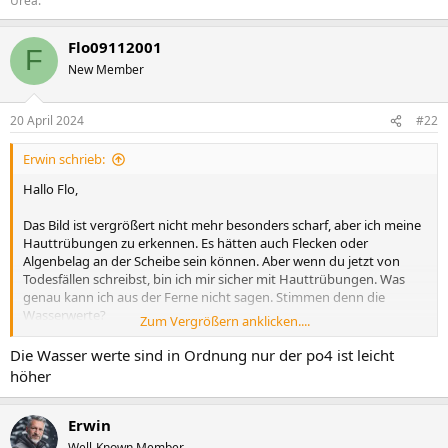
Urea.
Flo09112001
F
New Member
20 April 2024
#22
Erwin schrieb:
Hallo Flo,
Das Bild ist vergrößert nicht mehr besonders scharf, aber ich meine
Hauttrübungen zu erkennen. Es hätten auch Flecken oder
Algenbelag an der Scheibe sein können. Aber wenn du jetzt von
Todesfällen schreibst, bin ich mir sicher mit Hauttrübungen. Was
genau kann ich aus der Ferne nicht sagen. Stimmen denn die
Wasserwerte?
Zum Vergrößern anklicken....
Früher hätte ich aufgesalzen.
Die Wasser werte sind in Ordnung nur der po4 ist leicht
MfG
höher
Erwin
Erwin
Well-Known Member