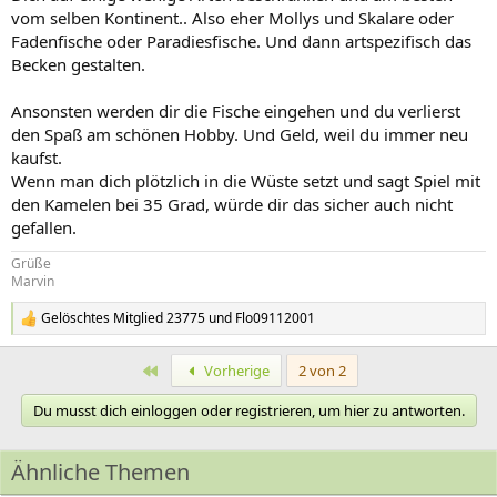
vom selben Kontinent.. Also eher Mollys und Skalare oder
Fadenfische oder Paradiesfische. Und dann artspezifisch das
Becken gestalten.
Ansonsten werden dir die Fische eingehen und du verlierst
den Spaß am schönen Hobby. Und Geld, weil du immer neu
kaufst.
Wenn man dich plötzlich in die Wüste setzt und sagt Spiel mit
den Kamelen bei 35 Grad, würde dir das sicher auch nicht
gefallen.
Grüße
Marvin
Gelöschtes Mitglied 23775
und
Flo09112001
R
e
a
Erste
Vorherige
2 von 2
k
t
Du musst dich einloggen oder registrieren, um hier zu antworten.
i
o
n
Ähnliche Themen
e
n