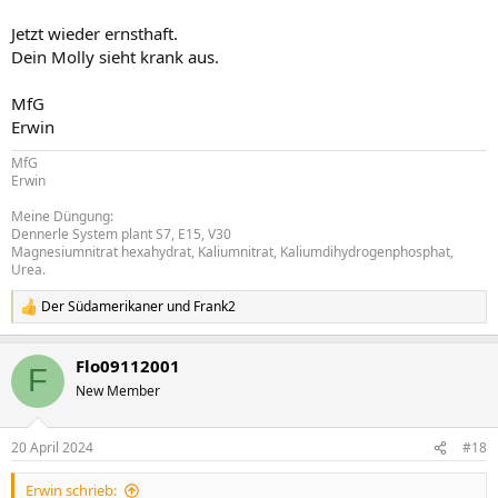
Jetzt wieder ernsthaft.
Dein Molly sieht krank aus.
MfG
Erwin
MfG
Erwin
Meine Düngung:
Dennerle System plant S7, E15, V30
Magnesiumnitrat hexahydrat, Kaliumnitrat, Kaliumdihydrogenphosphat,
Urea.
Der Südamerikaner
und
Frank2
R
e
a
Flo09112001
k
F
t
New Member
i
o
n
20 April 2024
#18
e
n
Erwin schrieb:
: