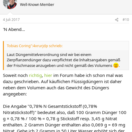
Well-Known Member
4 Juli 2017
#10
'N Abend...
Tobias Coring":4xrurjdp schrieb:
Laut Düngemittelverordnung sind wir bei einem
Zierpflanzendünger dazu verpflichtet die Inhaltsangaben gemäß
der Frischmasse anzugeben und nicht gemäß des Volumens
.
Soweit noch
richtig
,
hier
im Forum habe ich schon mal was
dazu geschrieben. Auf käuflichen Flüssigdüngern ist daher
neben dem Volumen auch das Gewicht des Düngers
angegeben:
Die Angabe "0,78% N Gesamtstickstoff (0,78%
Nitratstickstoff)" bedeutet also, daß 100 Gramm Dünger 100
g × 0,78 % / 100 % = 0,78 g Stickstoff resp. 3,45 g Nitrat
enthalten. 2 Gramm Dünger enthalten also 0,069 g = 69 mg
Nitrat. Gebe ich 2 Gramm in 50 Liter Wasser erhöht sich der