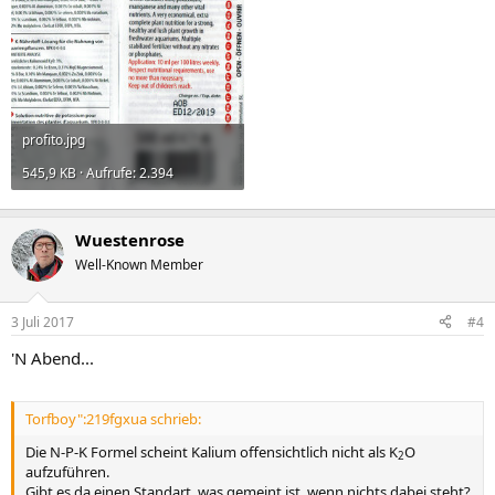
profito.jpg
545,9 KB · Aufrufe: 2.394
Wuestenrose
Well-Known Member
3 Juli 2017
#4
'N Abend...
Torfboy":219fgxua schrieb:
Die N-P-K Formel scheint Kalium offensichtlich nicht als K
O
2
aufzuführen.
Gibt es da einen Standart, was gemeint ist, wenn nichts dabei steht?