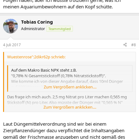
Folgen haben, aber ich wüsste trotzdem gerne, was ich
meinen Aquariumbewohnern auf den Kopf schütte.
Tobias Coring
Administrator
Teammitglied
4 Juli 2017
#8
Wuestenrose":2dikr62p schrieb:
Auf dem Makro Basic NPK steht z.B.
"0,78% N Gesamtstickstoff (0,78% Nitratstickstoff)".
Wie komme ich von dieser Angabe darauf, dass 10ml Dünger
auf 100l Wasser 2,5mg/l NO
Zum Vergrößern anklicken....
ergeben?
3
Das frage ich mich auch. 2,5 mg Nitrat pro Liter machen 0,565 mg
Stickstoff (N) pro Liter. Also müsste der Dünger mit "0,565 % N"
Zum Vergrößern anklicken....
deklariert sein. War wohl der Taschenrechner des
Flaschenlabeldesigners desjustiert...
Laut Düngemittelverordnung sind wir bei einem
Zierpflanzendünger dazu verpflichtet die Inhaltsangaben
Grüße
Robert
gemäß der Frischmasse anzugeben und nicht gemäß des