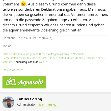
Volumens
. Aus diesem Grund kommen dann diese
teilweise sonderbaren Deklarationsangaben raus. Man muss
die Angaben so gesehen immer auf das Volumen umrechnen,
um dann die passende Zugabemenge zu erhalten. Aus
diesem Grund ersparen wir das unseren Kunden und geben
die aquarienrelevante Dosierung gleich mit an.
Herzliche Grüße aus Braunschweig,
Tobias
Bitte sendet mir keine geschäftlichen Anfragen als private Nachricht.
Gerne helfen wir dir telefonisch unter +49 531 2086358 (Mo.–Fr. 9–16 Uhr) oder per E-
Mail unter
huhu@aquasabi.de
weiter.
Lass es wachsen!
Tobias Coring
Administrator
Teammitglied