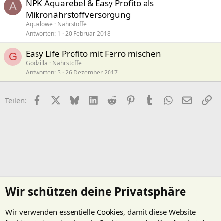
NPK Aquarebel & Easy Profito als
A
Mikronährstoffversorgung
Aqualöwe
Nährstoffe
Antworten
1
20 Februar 2018
Easy Life Profito mit Ferro mischen
G
Godzilla
Nährstoffe
Antworten
5
26 Dezember 2017
Facebook
X (Twitter)
Bluesky
LinkedIn
Reddit
Pinterest
Tumblr
WhatsApp
E-Mail
Li
Teilen:
Wir schützen deine Privatsphäre
Wir verwenden essentielle
Cookies
, damit diese Website