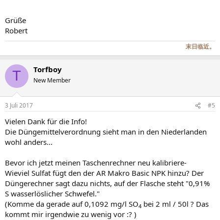
Grüße
Robert
末日临近。
Torfboy
T
New Member
3 Juli 2017
#5
Vielen Dank für die Info!
Die Düngemittelverordnung sieht man in den Niederlanden
wohl anders...
Bevor ich jetzt meinen Taschenrechner neu kalibriere-
Wieviel Sulfat fügt den der AR Makro Basic NPK hinzu? Der
Düngerechner sagt dazu nichts, auf der Flasche steht "0,91%
S wasserlöslicher Schwefel."
(Komme da gerade auf 0,1092 mg/l SO
bei 2 ml / 50l ? Das
4
kommt mir irgendwie zu wenig vor :? )