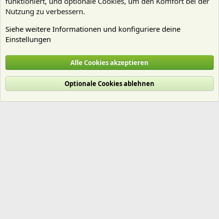
funktioniert, und optionale Cookies, um den Komfort bei der
Nutzung zu verbessern.
Siehe weitere Informationen und konfiguriere deine
Einstellungen
Nährstoffe
Alle Cookies akzeptieren
Cookies
Deutsch (Du)
Optionale Cookies ablehnen
Nutzungsbedingungen
Datenschutz
Hilfe und Impressum
Start
R
S
S