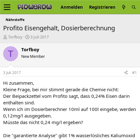
Anmelden
Registrieren
Nährstoffe
Profito Eisengehalt, Dosierberechnung
E
E
Torfboy
3 Juli 2017
r
r
s
s
Torfboy
T
t
t
New Member
e
e
l
l
l
l
3 Juli 2017
#1
e
t
r
a
Hi zusammen,
m
Kleine Frage, bei mir stimmt gerade die Chemie nicht:
Der Beipackzettel vom Profito sagt, dass 0,24% Eisen darin
enthalten sind.
Wenn ich im Dosierberechner 10ml auf 100l eingebe, werden
0,12mg/l ausgegeben.
Müsste das nicht 0,24 mg/l ergeben?
Die "garantierte Analyse" gibt 1% wasserlösliches Kaliumoxid