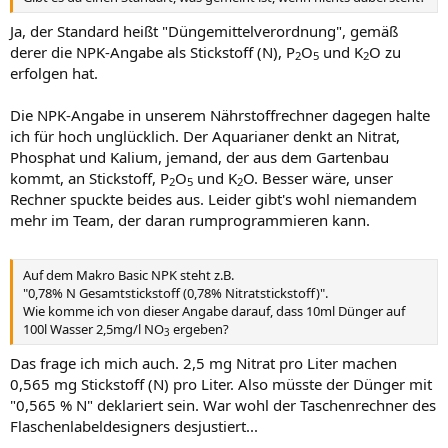
Ja, der Standard heißt "Düngemittelverordnung", gemäß
derer die NPK-Angabe als Stickstoff (N), P
O
und K
O zu
2
5
2
erfolgen hat.
Die NPK-Angabe in unserem Nährstoffrechner dagegen halte
ich für hoch unglücklich. Der Aquarianer denkt an Nitrat,
Phosphat und Kalium, jemand, der aus dem Gartenbau
kommt, an Stickstoff, P
O
und K
O. Besser wäre, unser
2
5
2
Rechner spuckte beides aus. Leider gibt's wohl niemandem
mehr im Team, der daran rumprogrammieren kann.
Auf dem Makro Basic NPK steht z.B.
"0,78% N Gesamtstickstoff (0,78% Nitratstickstoff)".
Wie komme ich von dieser Angabe darauf, dass 10ml Dünger auf
100l Wasser 2,5mg/l NO
ergeben?
3
Das frage ich mich auch. 2,5 mg Nitrat pro Liter machen
0,565 mg Stickstoff (N) pro Liter. Also müsste der Dünger mit
"0,565 % N" deklariert sein. War wohl der Taschenrechner des
Flaschenlabeldesigners desjustiert...