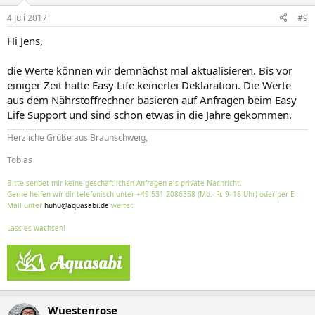
4 Juli 2017
#9
Hi Jens,
die Werte können wir demnächst mal aktualisieren. Bis vor
einiger Zeit hatte Easy Life keinerlei Deklaration. Die Werte
aus dem Nährstoffrechner basieren auf Anfragen beim Easy
Life Support und sind schon etwas in die Jahre gekommen.
Herzliche Grüße aus Braunschweig,
Tobias
Bitte sendet mir keine geschäftlichen Anfragen als private Nachricht.
Gerne helfen wir dir telefonisch unter +49 531 2086358 (Mo.–Fr. 9–16 Uhr) oder per E-
Mail unter
huhu@aquasabi.de
weiter.
Lass es wachsen!
Wuestenrose