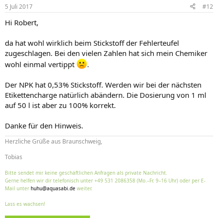
5 Juli 2017
#12
Hi Robert,
da hat wohl wirklich beim Stickstoff der Fehlerteufel
zugeschlagen. Bei den vielen Zahlen hat sich mein Chemiker
wohl einmal vertippt
.
Der NPK hat 0,53% Stickstoff. Werden wir bei der nächsten
Etikettencharge natürlich abändern. Die Dosierung von 1 ml
auf 50 l ist aber zu 100% korrekt.
Danke für den Hinweis.
Herzliche Grüße aus Braunschweig,
Tobias
Bitte sendet mir keine geschäftlichen Anfragen als private Nachricht.
Gerne helfen wir dir telefonisch unter +49 531 2086358 (Mo.–Fr. 9–16 Uhr) oder per E-
Mail unter
huhu@aquasabi.de
weiter.
Lass es wachsen!