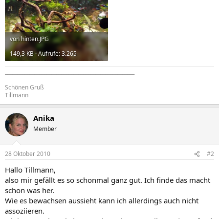
von hinten.JPG
149,3 KB · Aufrufe: 3.265
_____________________________________________________
Schönen Gruß
Tillmann
Anika
Member
28 Oktober 2010
#2
Hallo Tillmann,
also mir gefällt es so schonmal ganz gut. Ich finde das macht
schon was her.
Wie es bewachsen aussieht kann ich allerdings auch nicht
assoziieren.