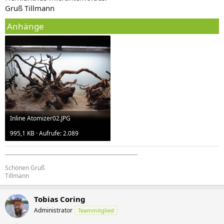
Gruß Tillmann
Anhänge
Inline Atomizer02.JPG
995,1 KB · Aufrufe: 2.089
_____________________________________________________
Schönen Gruß
Tillmann
Tobias Coring
Administrator
Teammitglied