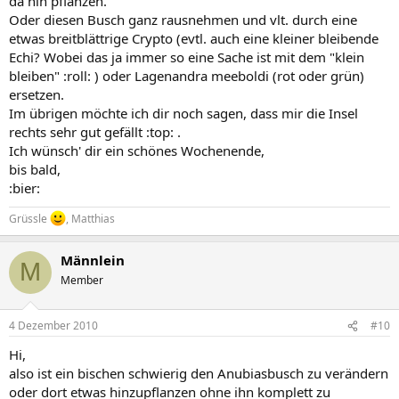
da hin pflanzen.
Oder diesen Busch ganz rausnehmen und vlt. durch eine
etwas breitblättrige Crypto (evtl. auch eine kleiner bleibende
Echi? Wobei das ja immer so eine Sache ist mit dem "klein
bleiben" :roll: ) oder Lagenandra meeboldi (rot oder grün)
ersetzen.
Im übrigen möchte ich dir noch sagen, dass mir die Insel
rechts sehr gut gefällt :top: .
Ich wünsch' dir ein schönes Wochenende,
bis bald,
:bier:
Grüssle
, Matthias
Männlein
M
Member
4 Dezember 2010
#10
Hi,
also ist ein bischen schwierig den Anubiasbusch zu verändern
oder dort etwas hinzupflanzen ohne ihn komplett zu