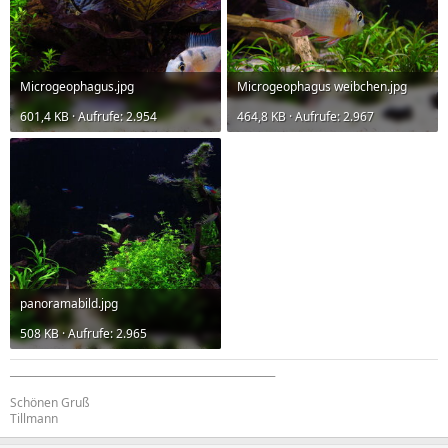
Microgeophagus.jpg
Microgeophagus weibchen.jpg
601,4 KB · Aufrufe: 2.954
464,8 KB · Aufrufe: 2.967
panoramabild.jpg
508 KB · Aufrufe: 2.965
_____________________________________________________
Schönen Gruß
Tillmann