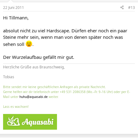
22 Juni 2011
#13
Hi Tillmann,
absolut nicht zu viel Hardscape. Dürfen eher noch ein paar
Steine mehr sein, wenn man von denen später noch was
sehen soll
.
Der Wurzelaufbau gefällt mir gut.
Herzliche Grüße aus Braunschweig,
Tobias
Bitte sendet mir keine geschäftlichen Anfragen als private Nachricht.
Gerne helfen wir dir telefonisch unter +49 531 2086358 (Mo.–Fr. 9–16 Uhr) oder per E-
Mail unter
huhu@aquasabi.de
weiter.
Lass es wachsen!