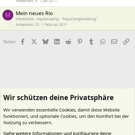
Antworten
4
7 Juli 2011
Mein neues Rio
M
mitzekotze
Aquascaping - "Aquariengestaltung"
Antworten
23
1 Februar 2011
Facebook
X (Twitter)
Bluesky
LinkedIn
Reddit
Pinterest
Tumblr
WhatsApp
E-Mail
Li
Teilen:
Wir schützen deine Privatsphäre
Wir verwenden essentielle
Cookies
, damit diese Website
funktioniert, und optionale Cookies, um den Komfort bei der
Nutzung zu verbessern.
Siehe weitere Informationen und konfiguriere deine