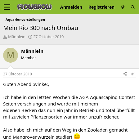
Anmelden
Registrieren
Aquarienvorstellungen
Mein Rio 300 nach Umbau
E
E
Männlein
27 Oktober 2010
r
r
s
s
Männlein
M
t
t
Member
e
e
l
l
l
l
27 Oktober 2010
#1
e
t
r
a
Guten Abend :winke:,
m
Ich habe in den letzten Wochen die AGA Aquascaping Contest
Seiten verschlungen und wurde mit meinem
eigenen Becken das nun ein Jahr in Betrieb und total überfüllt
mit zuvielen Pflanzensorten war immer unzufriedener.
Also habe ich mich auf den Weg in den Zooladen gemacht
und Mangrovenwurzeln studiert
.