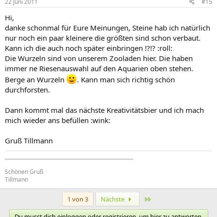
22 Juni 2011
#15
Hi,
danke schonmal für Eure Meinungen, Steine hab ich natürlich
nur noch ein paar kleinere die größten sind schon verbaut.
Kann ich die auch noch später einbringen !?!? :roll:
Die Wurzeln sind von unserem Zooladen hier. Die haben
immer ne Riesenauswahl auf den Aquarien oben stehen.
Berge an Wurzeln
. Kann man sich richtig schön
durchforsten.
Dann kommt mal das nächste Kreativitätsbier und ich mach
mich wieder ans befüllen :wink:
Gruß Tillmann
_____________________________________________________
Schönen Gruß
Tillmann
Letzte
1 von 3
Nächste
Du musst dich einloggen oder registrieren, um hier zu antworten.