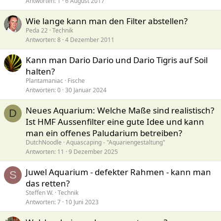
Antworten
1
6 August 2017
Wie lange kann man den Filter abstellen?
Peda 22
Technik
Antworten
8
4 Dezember 2011
Kann man Dario Dario und Dario Tigris auf Soil
halten?
Plantamaniac
Fische
Antworten
0
30 Januar 2024
Neues Aquarium: Welche Maße sind realistisch?
D
Ist HMF Aussenfilter eine gute Idee und kann
man ein offenes Paludarium betreiben?
DutchNoodle
Aquascaping - "Aquariengestaltung"
Antworten
11
9 Dezember 2025
Juwel Aquarium - defekter Rahmen - kann man
S
das retten?
Steffen W.
Technik
Antworten
7
10 Juni 2023