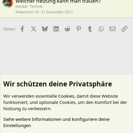
Welcher heizung kann man trauen?
moskal
Technik
Antworten
10
21 Dezember 2021
Facebook
X (Twitter)
Bluesky
LinkedIn
Reddit
Pinterest
Tumblr
WhatsApp
E-Mail
Li
Teilen:
Wir schützen deine Privatsphäre
Wir verwenden essentielle
Cookies
, damit diese Website
funktioniert, und optionale Cookies, um den Komfort bei der
Nutzung zu verbessern.
Siehe weitere Informationen und konfiguriere deine
Einstellungen
Substrate