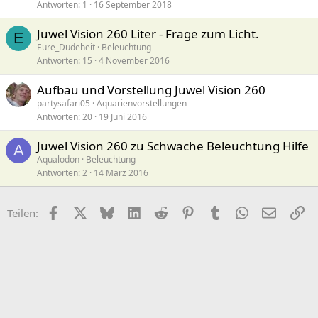
Antworten
1
16 September 2018
Juwel Vision 260 Liter - Frage zum Licht.
E
Eure_Dudeheit
Beleuchtung
Antworten
15
4 November 2016
Aufbau und Vorstellung Juwel Vision 260
partysafari05
Aquarienvorstellungen
Antworten
20
19 Juni 2016
Juwel Vision 260 zu Schwache Beleuchtung Hilfe
A
Aqualodon
Beleuchtung
Antworten
2
14 März 2016
Facebook
X (Twitter)
Bluesky
LinkedIn
Reddit
Pinterest
Tumblr
WhatsApp
E-Mail
Li
Teilen: