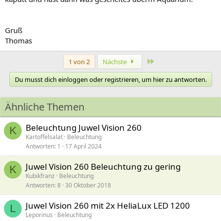
Gruß
Thomas
Letzte
1 von 2
Nächste
Du musst dich einloggen oder registrieren, um hier zu antworten.
Ähnliche Themen
Beleuchtung Juwel Vision 260
K
Kartoffelsalat
Beleuchtung
Antworten
1
17 April 2024
Juwel Vision 260 Beleuchtung zu gering
K
Kubikfranz
Beleuchtung
Antworten
8
30 Oktober 2018
Juwel Vision 260 mit 2x HeliaLux LED 1200
L
Leporinus
Beleuchtung