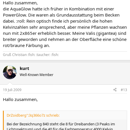
Hallo zusammen,
die AquaGlow hatte ich früher in Kombination mit einer
PowerGlow. Die waren als Grundausstattung beim Becken
dabei. :roll: Rein optisch finde ich persönlich die hohen
Kelvinzahlen sehr ansprechend, aber meine Pflanzen wachsen
nun mit 2x865er erheblich besser. Meine Valis (gigantea) sind
breiter geworden und nehmen an der Oberfläche eine schöne
rot/braune Färbung an.
Gruß Christian :fish: :taucher: :fish:
kurt
Well-Known Member
19 Juli 2009
#13
Hallo zusammen,
DrZoidberg":3q366o7z schrieb:
Bei der Bezeichnung 840 steht die 8 für Dreibanden (3 Peaks im
Lichtspektrum) und die 40 für die Farbtemperatur 4000 Kelvin.