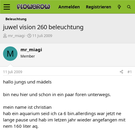
Anmelden
Registrieren
Beleuchtung
juwel vision 260 beleuchtung
E
E
mr_miagi
11 Juli 2009
r
r
s
s
mr_miagi
M
t
t
Member
e
e
l
l
l
l
11 Juli 2009
#1
e
t
r
a
hallo jungs und mädels
m
bin neu hier und schon in ein paar foren unterwegs.
mein name ist christian
hab ein aquarium seid ich ca 6 bin.allerdings war jetzt ne
lange pause und hab im letzen jahr wieder angefangen mit
nem 160 liter aq.