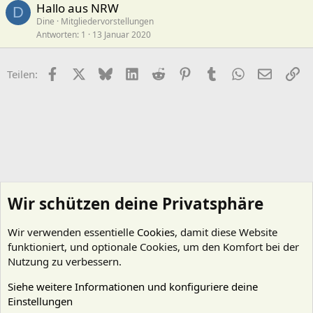
Hallo aus NRW
D
Dine
Mitgliedervorstellungen
Antworten
1
13 Januar 2020
Facebook
X (Twitter)
Bluesky
LinkedIn
Reddit
Pinterest
Tumblr
WhatsApp
E-Mail
Li
Teilen:
Wir schützen deine Privatsphäre
Wir verwenden essentielle
Cookies
, damit diese Website
funktioniert, und optionale Cookies, um den Komfort bei der
Nutzung zu verbessern.
Siehe weitere Informationen und konfiguriere deine
Einstellungen