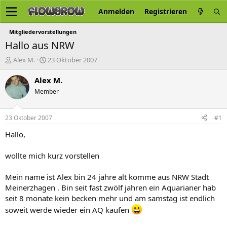
Anmelden
Registrieren
Mitgliedervorstellungen
Hallo aus NRW
E
E
Alex M.
23 Oktober 2007
r
r
s
s
Alex M.
t
t
Member
e
e
l
l
l
l
23 Oktober 2007
#1
e
t
r
a
Hallo,
m
wollte mich kurz vorstellen
Mein name ist Alex bin 24 jahre alt komme aus NRW Stadt
Meinerzhagen . Bin seit fast zwölf jahren ein Aquarianer hab
seit 8 monate kein becken mehr und am samstag ist endlich
soweit werde wieder ein AQ kaufen