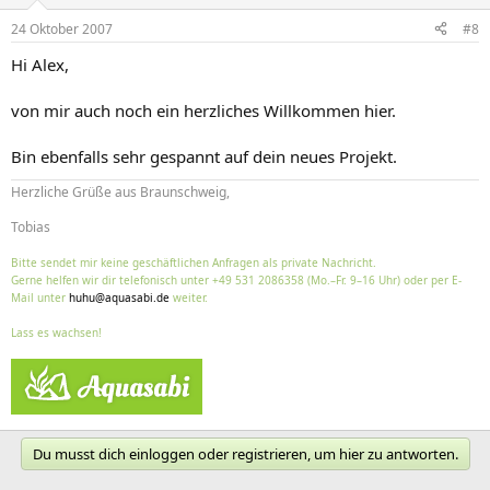
24 Oktober 2007
#8
Hi Alex,
von mir auch noch ein herzliches Willkommen hier.
Bin ebenfalls sehr gespannt auf dein neues Projekt.
Herzliche Grüße aus Braunschweig,
Tobias
Bitte sendet mir keine geschäftlichen Anfragen als private Nachricht.
Gerne helfen wir dir telefonisch unter +49 531 2086358 (Mo.–Fr. 9–16 Uhr) oder per E-
Mail unter
huhu@aquasabi.de
weiter.
Lass es wachsen!
Du musst dich einloggen oder registrieren, um hier zu antworten.