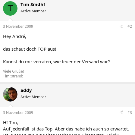
Tim Smdhf
T
Active Member
3 November 2009
#2
Hey André,
das schaut doch TOP aus!
Kannst du mir verraten, wie teuer der Versand war?
Viele Grüße!
Tim :strand:
addy
Active Member
3 November 2009
#3
HI Tim,
Auf jedenfall ist das Top! Aber das habe ich auch so erwartet.
Ist ja schon mein zweites Becken von Glasgarten. :wink: