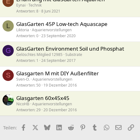
E
Eynai
Technik
Antworten
8
8 Juni 2021
GlasGarten 45P Low-tech Aquascape
L
Liktoria
Aquarienvorstellungen
Antworten
0
23 September 2020
GlasGarten Environment Soil und Phosphat
G
Gelöschtes Mitglied 12985
Substrate
Antworten
1
24 September 2017
Glasgarten M mit DIY Außenfilter
S
Sven-O.
Aquarienvorstellungen
Antworten
50
19 Dezember 2016
Glasgarten 60x45x45
NicoHB
Aquarienvorstellungen
Antworten
29
20 Dezember 2016
Facebook
X (Twitter)
Bluesky
LinkedIn
Reddit
Pinterest
Tumblr
WhatsApp
E-Mail
Li
Teilen: