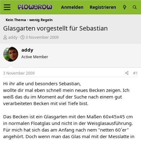
Anmelden
Registrieren
Kein Thema - wenig Regeln
Glasgarten vorgestellt für Sebastian
E
E
addy
3 November 2009
r
r
s
s
addy
t
t
Active Member
e
e
l
l
l
l
3 November 2009
#1
e
t
r
a
Hi ihr alle und besonders Sebastian,
m
wollte dir mal eben schnell mein neues Becken zeigen. Ich
weiß das du im Moment auf der Suche nach einem gut
verarbeiteten Becken mit viel Tiefe bist.
Das Becken ist ein Glasgarten mit den Maßen 60x45x45 cm
in normalen Floatglas und nicht in der Weisglasausführung.
Für mich hat sich das am Anfang nach nem "netten 60´er"
angehört. Doch wenn man das Glas mal mit der Messlatte in